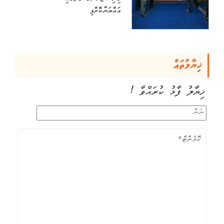
މިނިސްޓަރުންގެ ގޮތުގައި
އައްޔަންކޮށްފި
ޚިޔާލުތައް
ޚިޔާލު ފާޅު ކުރައްވާ !