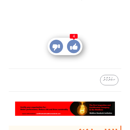
4
ސަރުކާރު