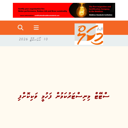
10 އޯގަސްޓް 2026
ސްޓޭޓް މިނިސްޓަރުކަމުން ފަހުމީ ވަކިކޮށްފި