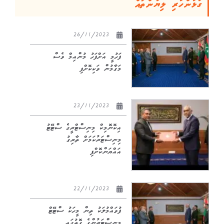
ގުޅުންހުރި ލިޔުންތައް
26/11/2023
ފަހުމީ އަށްފަހު މުންއިމް ވެސް
މަގާމުން ވަކިކޮށްފި
23/11/2023
އިކޮނޮމިކް މިނިސްޓްރީގެ ސްޓޭޓު
މިނިސްޓަރުކަމަށް ތާރިގު
އައްޔަންކޮށްފި
22/11/2023
ފުވައްމުލަކު ތިން މީހަކު ސްޓޭޓް