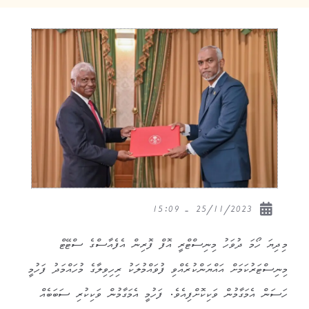
25/11/2023 - 15:09
މިދިޔަ ހޯމަ ދުވަހު މިނިސްޓްރީ އޮފް ފޮރިން އެފެއާސްގެ ސްޓޭޓް
މިނިސްޓަރުކަމަށް އައްޔަންކުރެއްވި ފުވައްމުލަކު ރިހިވިލާގެ މުހައްމަދު ފަހުމީ
ހަސަން އެމަގާމުން ވަކިކޮށްފިއެވެ. ފަހުމީ އެމަގާމުން ވަކިކުރި ސަބަބެއް