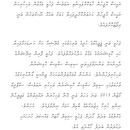
ރައީސް އޮފީހުން ހާމަކޮށްފައިނުވި ނަމަވެސް ފަހުމީ މަގާމުން ވަކިކުރިކަން
ރައީސް އޮފީހުން ކަށަވަރުކޮށްދީފައިވާ ކަމަށް ބައެއް ނޫސްތަކުން ވަނީ
ރިޕޯޓުކޮށްފައެވެ.
ފަހުމީ ވަނީ ޕީޕީއެމްގެ ކުރީގެ ވެރިކަމުގައި މެލޭޝިއާ އަށް ކަނޑައަޅާފައިވާ
ހައި ކޮމިޝަނަރުގެ މަގާމު އަދާކުރައްވާފައެވެ. ފަހުމީ ފޮރިން ރިލޭޝަންގެ
ދާއިރާއަށް ވަންނަވާފައިވަނީ ސިވިސް ސާވިސް ކޮމިޝަނުން
ވަކިކުރިފަހުންނެވެ. އަންހެން މުވައްޒަފުންތަކަކަށް ޖިންސީ ގޯނާކުރިކަމުގެ
ތުހުމަތުގައި ސިވިލް ސާވިސް ކޮމިޝަނުން ވަކިކުރި ނަމަވެސް، ސްޕްރީމް
ކޯޓުން 2013 ވަނަ އަހަރު ވަނީ އޭނާ ވަކިކުރަން ރައްޔިތުންގެ މަޖިލީހުން
ނިންމި ހުރިހާ އިޖުރައާތެއް ބާތިލް ކަމަށް ނިންމާފައެވެ. އެހެންވެ،
ގެއްލުމުގެ ބަދަލު ހޯދަން ފަހުމީ ސިވިލް ކޯޓަށް މައްސަލަ ހުށަހަޅައި
ދައުލަތުން ބަދަލު ހޯއްދެވި އެވެ.