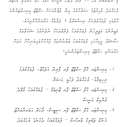
މި ނޮވެންބަރު މަހު 17 ވަނަ ދުވަހު ރައީސް ކަމުގެ ހުވާ ކުރެއްވި ޑޮކްޓަރު
މުހައްމަދު މުއިއްޒުގެ ސަރުކާރުގެ ތިން ވުޒާރާއަކަށް ސްޓޭޓް މިނިސްޓަރުންގެ
ގޮތުގައި ފުވައްމުލަކަށް ނިސްބަތްވާ 3 ފަރާތެއް އައްޔަންކޮށްފިއެވެ.
ވަޒީރުންގެ މަޖިލީހުން ފުވައްމުލަކު ފަރާތްތަކެއް ނުފެނުމުގެ ޝަކުވާތައް
ސޯޝަލް މީޑިއާގައި ފުވައްމުލަކު ޒުވާނުންތައް ފާޅުކޮށްފައިވަނިކޮށް އަލަށް
އައްޔަންވި ސްޓޭޓް މިނިސްޓަރުންނަކީ؛
މިނިސްޓަރ އޮފް ސްޓޭޓް ފޮރ ފޮރިން އެފެއާޒް- ފުވައްމުލަކު
ރިހިވިލާގެ، މުޙައްމަދު ފަހުމީ ޙަސަން
މިނިސްޓަރ އޮފް ސްޓޭޓް ފޮރ ޓޫރިޒަމް – ފުވައްމުލަކު މާވޭދެ
މުންޢިމް އަނީސް
މިނިސްޓަރ އޮފް ސްޓޭޓް ފޮރ ސިޓީސް، ލޯކަލް ގަވަރންމަންޓް
އެންޑް ޕަބްލިކް ވާރކްސް – ފުވައްމުލަކު ދެކުނުގެ މުޙައްމަދު