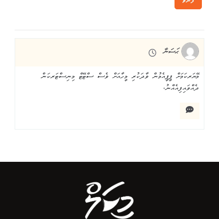
ފޮނުވާ
ޙަސަނާ
މޭޔަރކަމަށް ޕީޕީއެމުން ވާދަކުރި މީހާއަށް ވެސް ސްޓޭޓް މިނިސްޓަރކަން
ދެއްވައިފިއެއްނު.