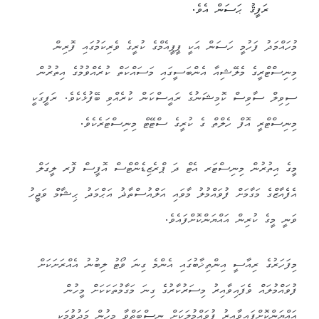
ރަފީޤު ޙަސަން އެވެ.
މުހައްމަދު ފަހުމީ ހަސަން އަކީ ޕީޕީއެމްގެ ކުރީގެ ވެރިކަމުގައި ފޮރިން
މިނިސްޓްރީގެ މެލޭޝިއާ އެންބަސީގައި މަސައްކަތް ކުރެއްވުމުގެ އިތުރުން
ސިވިލް ސާވިސް ކޮމިޝަނުގެ ރައީސްކަން ކުރެއްވި ބޭފުޅެކެވެ. ރަފީގަކީ
މިނިސްޓްރީ އޮފް ހެލްތް ގެ ކުރީގެ ސްޓޭޓް މިނިސްޓަރެކެވެ.
މީގެ އިތުރުން މިނިސްޓަރ އެޓް ދަ ޕްރެޒިޑެންޓްސް އޮފީސް ފޮރ ލީގަލް
އެފެއާޒްގެ މަގާމަށް ފުވައްމުލު މާވައި އަލްއުސްތާޛު އަޙްމަދު ޙިޝާމް ވަޖީހު
ވަނީ މީގެ ކުރިން އައްޔަންކޮށްފައެވެ.
މިފަހަރުގެ ރިއާސީ އިންތިޚާބުގައި އެންމެ ގިނަ ވޯޓު ލިބުނު އެއްރަށަކަށް
ފުވައްމުލައް ވެފައިވާއިރު މިސަރުކާރުގެ ގިނަ މަގާމުތަކަކަށް މީހުން
އައްޔަންކޮށްފައިވާއިރު ފުވައްމުލަކަށް ނިސްބަތްވާ މީހުން މަދުވުމަކީ