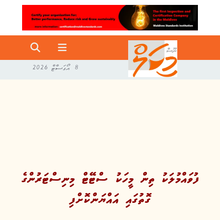
8 އޯގަސްޓް 2026
ފުވައްމުލަކު ތިން މީހަކު ސްޓޭޓް މިނިސްޓަރުންގެ
ގޮތުގައި އައްޔަންކޮށްފި