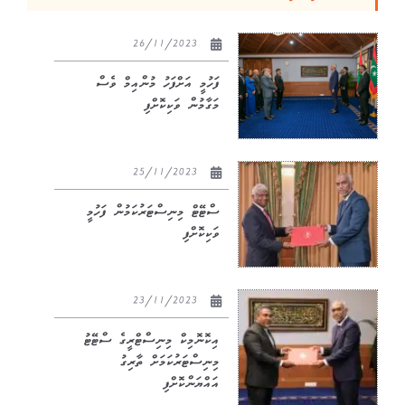
26/11/2023
ފަހުމީ އަށްފަހު މުންއިމް ވެސް
މަގާމުން ވަކިކޮށްފި
25/11/2023
ސްޓޭޓް މިނިސްޓަރުކަމުން ފަހުމީ
ވަކިކޮށްފި
23/11/2023
އިކޮނޮމިކް މިނިސްޓްރީގެ ސްޓޭޓު
މިނިސްޓަރުކަމަށް ތާރިގު
އައްޔަންކޮށްފި