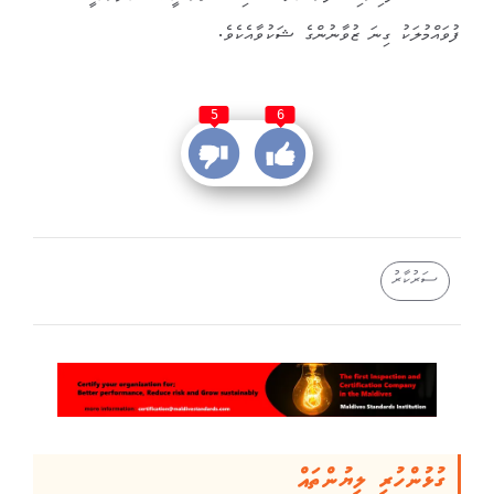
ފުވައްމުލަކު ގިނަ ޒުވާނުންގެ ޝަކުވާއެކެވެ.
5
6
ސަރުކާރު
ގުޅުންހުރި ލިޔުންތައް