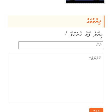
ޚިޔާލުތައް
ޚިޔާލު ފާޅު ކުރައްވާ !