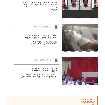
ޑްރަގް ކޯޓުން ފުވައްމުލަކު މީހަކު
ހޯދަނީ
04/09/2014
އެކްސިޑެންޓްވި ކުއްޖާގެ ފައިގެ
ނާރުތައްވަނީ ހަލާކުވެފައި
05/09/2014
ހާފިޒް އަހްމަދު ސުކޫލްގެ
އިނާމްދިނުމުގެ ޖަލްސާ ބާއްވައިފި
ޚިޔާލުތައް