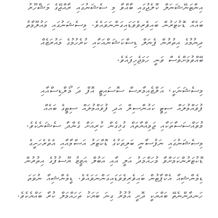
އިންޓަނޭޝަނަލް ކޮލެޖުގައި ބާއްވާ މި ސެޝަނުގައި ރާއްޖޭގެ މަޝްހޫރު
ބައެއް ޑޮކުޓަރުން ބައިވެރިވެވަޑައިގަންނަވައެވެ. މިސެޝަނުގައި މައުލޫމާތު
ދިނުމުގެ އިތުރުން ޕެނަލް ޑިސްކަޝަންއަކާއި ކުރެހުމުގެ މައުރަޒެއް
ބޭއްވުމަށްވެސް ވަނީ ހަމަޖެހިފައެވެ.
މިސެޝަނަކީ، އަލްޒެއިމާރސް ސޮސައިޓީ އޮފް ދަ މޯލްޑިސްއާއި
ފުވައްމުލައް ސިޓީ ކައުންސިލް އަދި ފުވައްމުލައް ސިޓީގެ ބައެއް
މުވައްސަސާތަކާއި ޖަމިއްޔާތައް ގުޅިގެން ކުރިއަށް ގެންދާ ސެޝަނެކެވެ.
މިސެޝަނުގައި ނަފުސާނީ ބަލިތަކުގެ ޑޮކްޓަރު އަސްމާއާއި އެތެރެހަށީގެ
ޑޮކުޓަރުންކަމަށްވާ މުހައްމަދު އަލީ އާއި އަބުލް އަޒީޒު ޔޫސުފުގެ އިތުރުން
ޑިމެންޝިއާ އެކްޕާޓުން ބައިވެރިވެވަޑައިގަންނަވައެވެ. ޑީމެންޝިއާ ނުވަތަ
ހަނދާންނެތޭ ބައްޔަކީ ދޮށީ އުމުރު ގިނަ ބަޔަކު ތަހައްމަލް ކުރާ ބައްޔެކެވެ.