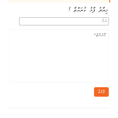
ޚިޔާލު ފާޅު ކުރައްވާ !
ފޮނުވާ