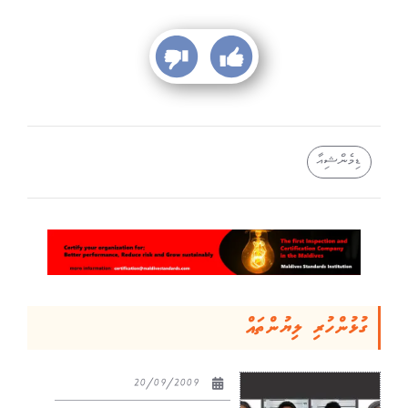
ޑިމެންޝިއާ
ގުޅުންހުރި ލިޔުންތައް
20/09/2009