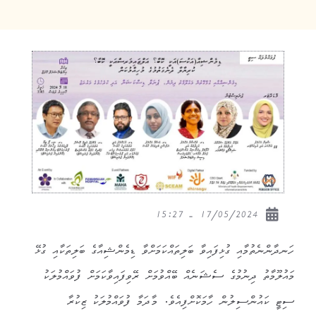
17/05/2024 - 15:27
ހަނދާންނެތުމާއި ގުޅިފައިވާ ބަލިތައްކަމަށްވާ ޑިމެންޝިއާގެ ބަލިތަކާއި ގުޅޭ
މައުލޫމާތު ދިނުމުގެ ސެޝަނެއް ބޭއްވުމަށް ރޭވިފައިވާކަމަށް ފުވައްމުލަކު
ސިޓީ ކައުންސިލުން ހާމަކޮށްފިއެވެ. މާދަމާ ފުވައްމުލަކު ޒިކުރާ