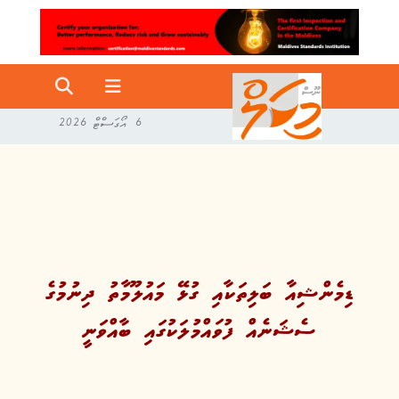
6 އޯގަސްޓް 2026
ޑިމެންޝިއާ ބަލިތަކާއި ގުޅޭ މައުލޫމާތު ދިނުމުގެ
ސެޝަނެއް ފުވައްމުލަކުގައި ބާއްވަނީ