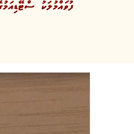
ފުވައްމުލަކު ސްޓޭޑިއަމު