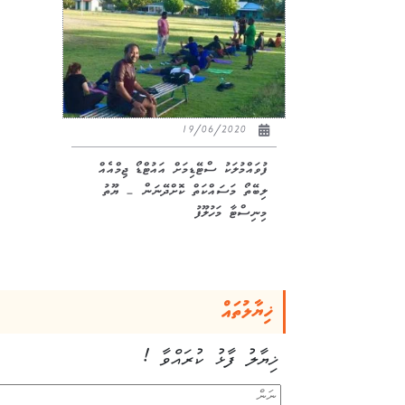
19/06/2020
ފުވައްމުލަކު ސްޓޭޑިމަށް އައުޓްޑޯ ޖިމްއެއް
ލިބޭތޯ މަސައްކަތް ކޮށްދޭނަން – ޔޫތު
މިނިސްޓާ މަހުލޫފު
ޚިޔާލުތައް
ޚިޔާލު ފާޅު ކުރައްވާ !