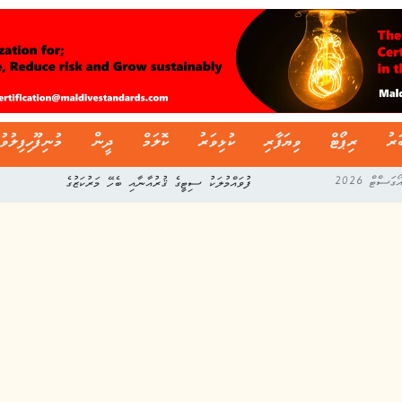
ަރު
ރިޕޯޓް
ވިޔަފާރި
ކުޅިވަރު
ކޮލަމް
ދީން
މުނިފޫހިފިލުވު
ފުވައްމުލަކު ސިޓީގެ ޤުރުއާނާއި ބެހޭ މަރުކަޒުގެ