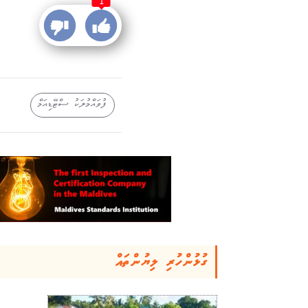
1
ފުވައްމުލަކު ސްޓޭޑިއަމް
ގުޅުންހުރި ލިޔުންތައް