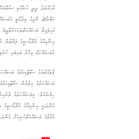
މުހައްމަދު ދީދީ ކުރެއްވި ސުވާލަ
އަބްދުﷲ ރާފިއު ވިދާޅުވީ އެމަސައްކ
ގުޅިފައިވާ މަސައްކަތްތަކަކަށްވާތީވެ
އިންޑިއާގެ އެލްއޯސީގެ ފަރާތުން އެމ
އެމަސައްކަތް މިހާރު ބައިބައި ކުރެވި
ފުވައްމުލަކު ސްޓޭޑިއަމުގެ މަސައްކަ
މަސައްކަތުގެ އިތުރުން ސްޓޭޑިއަމުގ
ހިމެނެއެވެ. މިމަސައްކަތުގެ ތެރެއި
ގެންދަނީ އިންޑިއާގެ އެލްއޯސީގެ ދ
އެޅުމުގެ މަސައްކަތްކުރިއަށް ގެންދަ