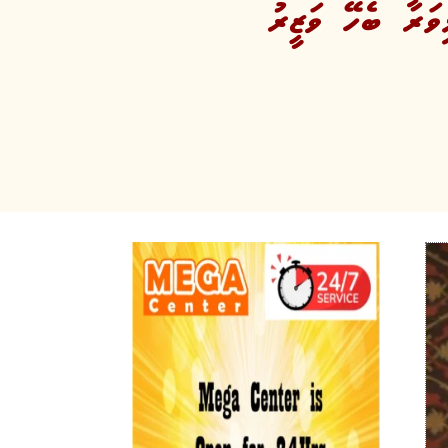
ވަރާ ބެހޭ ވަޒީރު