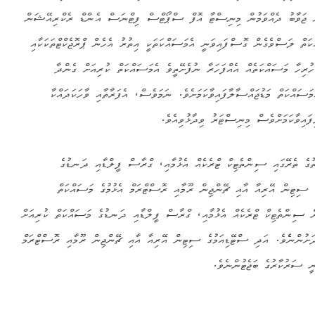
ށް ޖަވާބު ދެއްވަމުން މިނިސްޓާ އޮފް ސްޕޯޓްސް ފިޓްނަސް އެންޑް ރެކްރިއޭޝަން
ަތް ލަސްވެގެން ގޮސްފައިވަނީ އެމަސައްކަތަކީ އިތުރު އެހެން ޕްރޮޖެކްޓްތަކަކާއި
 ހުރިހާ މަސައްކަތެއް އެއްފަހަރާ ނުފެށޭތީވެ އެމަސައްކަތް ކުރިއަށް ގެންދާ
ަސައްކަތް މަޑުޖައްސާލާފައިވާކަމަށެވެ. ނަމަވެސް، އެފަރާތާއި ވާހަކަދައްކާ
ފައިވާކަމަށްވެސް މިނިސްޓަރު ވިދާޅުވިއެވެ.
ތުގެ ތެރޭގައި ސިންތެޓިކް ޓްރެކެއް އެޅުމާއި، ގްރާސް ފީލްޑާއި ދަނޑުގެ
ެ ސިޓިން އޭރިއާ އާއި ޗޭންޖިން ރޫމާއި ރޮސްޓްރަމް އެޅުމުގެ މަސައްކަތް
ން ސިންތެޓިކް ޓްރެކެއް އެޅުމާއި، ގްރާސް ފީލްޑާއި ދަނޑުގެ މަސައްކަތް ކުރިއަށް
ަށުންނެެވެ. އަދި ސްޓޭޑިއަމުގެ ސިޓިން އޭރިއާ އާއި ޗޭންޖިން ރޫމާއި ރޮސްޓްރަމް
ނީ ސަރުކާރުގެ ބަޖެޓުންނެވެ.