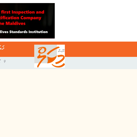
ޚަބ
9 އޯގަސްޓް 2026