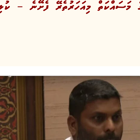
ގެ މަސައްކަތް މިއަހަރުތެރޭ ފެށޭނެ – ކުޅި