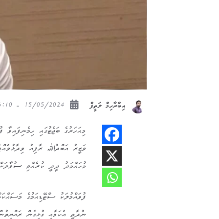
15/05/2024 - 16:10
އިބްރާހިމް ލަތީފް
މިއަހަރުގެ ބަޖެޓުގައި ހިމެނިފައިވާ 
ވަޒީރު އަބްދުﷲ ރާފިއު ވިދާޅުވެއްޖެ
މުހައްމަދު ދީދީ ކުރެއްވި ސުވާލަށް 
ނުދާތީ އެކަމާއި ގުޅިގެން ރައްޔިތުނ