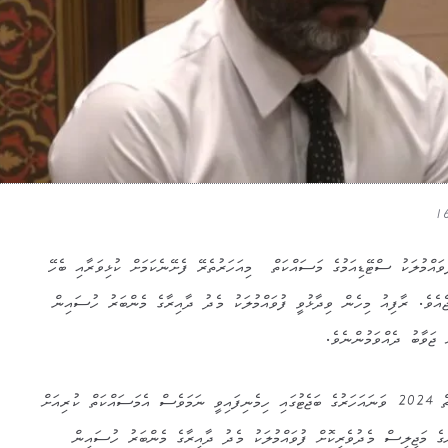
ފުވައްމުލަކު ސްޓޭޑިއަމުގެ މަސައްކަތް މިއަހަރުތެރޭ ފެށޭނެކަމަށް ކުޅިވަރާއި ބެހޭ
އެވެ. ރާފިއު މިހެން ވިދާޅުވީ ފުވައްމުލަކު މެދު ދާއިރާގެ މެންބަރު ހުސައިން
ޖަވާބު ދެއްވަމުންނެވެ.
ފުވައްމުލަކު ސްޓޭޑިއަމުގެ މަސައްކަތް 2024 ވަނައަހަރުގެ ބަޖެޓުގައި ހިމެނިފައިވީ ނަމަވެސް އެމަސައްކަތް ކުރިއަށް
ްގެ މަޖިލިސް މެދުވެރިކޮށް ފުވައްމުލަކު މެދު ދާއިރާގެ މެންބަރު ހުސައިން