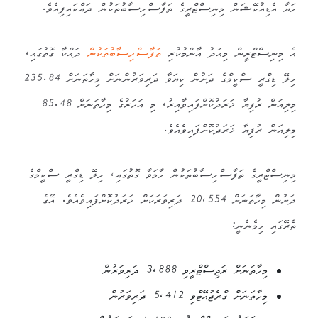
ހަޔާ އެޑިއުކޭޝަން މިނިސްޓްރީގެ ތަފާސްހިސާބުތަކުން ދައްކައިފިއެވެ.
އެ މިނިސްޓްރީން މިއަދު އާންމުކުރި
ތަފާސްހިސާބުތަކުން
ދައްކާ ގޮތުގައި،
ހިލޭ ޑިގްރީ ސްކީމްގެ ދަށުން ކިޔަވާ ދަރިވަރުންނަށް މިހާތަނަށް 235.84
މިލިއަން ރުފިޔާ ޚަރަދުކޮށްފައިވާއިރު، މި އަހަރުގެ މިހާތަނަށް 85.48
މިލިއަން ރުފިޔާ ޚަރަދުކޮށްފައިވެއެވެ.
މިނިސްޓްރީގެ ތަފާސްހިސާބުތަކުން ހާމަވާ ގޮތުގައި، ހިލޭ ޑިގްރީ ސްކީމްގެ
ދަށުން މިހާތަނަށް 20،554 ދަރިވަރަކަށް ޚަރަދުކޮށްފައިވެއެވެ. އޭގެ
ތެރޭގައި ހިމެނެނީ:
މިހާތަނަށް ރަޖިސްޓްރީވި 3،888 ދަރިވަރުން
މިހާތަނަށް ގްރެޖުއޭޓްވި 5،412 ދަރިވަރުން