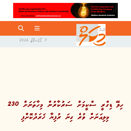
7 އޯގަސްޓް 2026
ހިލޭ ޑިގްރީ ސްކީމަށް ސަރުކާރުން މިހާތަނަށް 230
މިލިއަނަށް ވުރެ ގިނަ ރުފިޔާ ޚަރަދުކޮށްފި