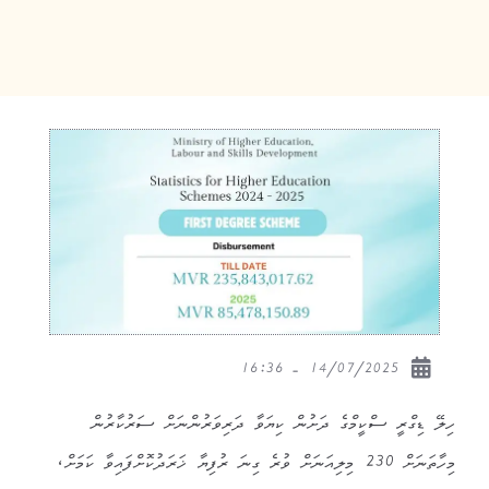
14/07/2025 - 16:36
ހިލޭ ޑިގްރީ ސްކީމްގެ ދަށުން ކިޔަވާ ދަރިވަރުންނަށް ސަރުކާރުން
މިހާތަނަށް 230 މިލިއަނަށް ވުރެ ގިނަ ރުފިޔާ ޚަރަދުކޮށްފައިވާ ކަމަށް،