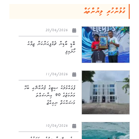
ގުޅުންހުރި ލިޔުންތައް
20/06/2026
ބޮޑީ ބޯޑިން ޗެމްޕިއަންކަން ޖިވާއު
ހޯދައިފި
11/06/2026
ފުވައްމުލަކު ސިޓީގެ ޤުރުއާނާއި ބެހޭ
މަރުކަޒުގެ 90 އިންސައްތަ
މަސައްކަތް ނިމިއްޖެ
10/06/2026