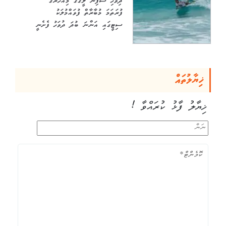
ދިވެހި ސާފިން ލީގުގެ މިއަހަރުގެ
ފުރަތަމަ މުބާރާތް ފުވައްމުލަކު
ސިޓީގައި އަންނަ ބުދަ ދުވަހު ފެށެނީ
ޚިޔާލުތައް
ޚިޔާލު ފާޅު ކުރައްވާ !