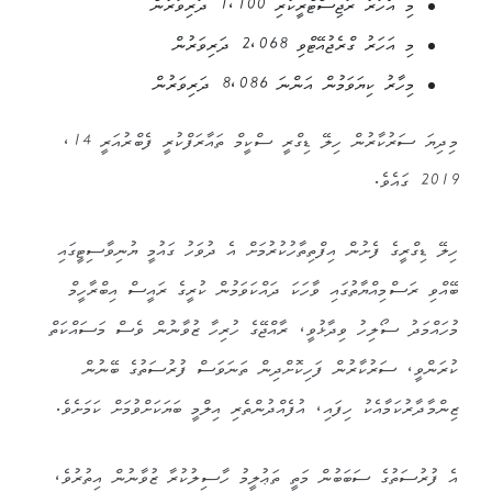
މި އަަހަރު ރަޖިސްޓްރީކުރި 1،100 ދަރިވަރުން
މި އަހަރު ގްރެޖުއޭޓްވި 2،068 ދަރިވަރުން
މިހާރު ކިޔަވަމުން އަންނަ 8،086 ދަރިވަރުން
މިދިޔަ ސަރުކާރުން ހިލޭ ޑިގްރީ ސްކީމް ތައާރަފްކުރީ ފެބްރުއަރީ 14،
2019 ގައެވެ.
ހިލޭ ޑިގްރީގެ ފެށުން އިފްތިތާހުކުރުމަށް އެ ދުވަހު ގައުމީ ޔުނިވާސިޓީގައި
ބޭއްވި ރަސްމިއްޔާތުގައި ވާހަކަ ދައްކަވަމުން ކުރީގެ ރައީސް އިބްރާހީމް
މުހައްމަދު ސޯލިހު ވިދާޅުވީ، ރާއްޖޭގެ ހުރިހާ ޒުވާނުން ވެސް މަސައްކަތް
ކުރަންވީ، ސަރުކާރުން ފަހިކޮށްދިން ތަނަވަސް ފުރުސަތުގެ ބޭނުން
ޒިންމާދާރުކަމާއެކު ހިފައި، އުފެއްދުންތެރި އިލްމީ ބަޔަކަށްވުމަށް ކަމަށެވެ.
އެ ފުރުސަތުގެ ސަބަބުން މަތީ ތަޢުލީމު ހާސިލުކުރާ ޒުވާނުން އިތުރުވެ،