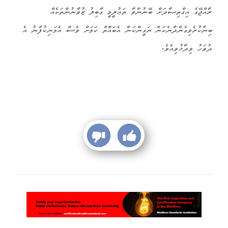
ރާއްޖޭގެ އިގްތިޞާދަށް ބޭނުންވާ ތަޢުލީމީ ގާބިލު ޒުވާނުންތަކެއް
ބިނާކުރެވިގެންދާނެކަން ޔަގީންކަން އެބައޮތް ކަމަށް ވެސް އެމަނިކުފާނު އެ
ދުވަހު ވިދާޅުވިއެވެ.