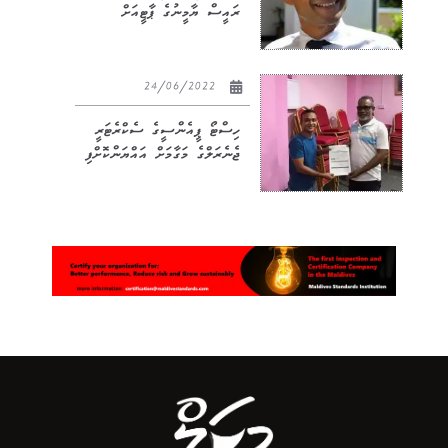
ރައީސް ޔާމީނުގެ ޕާޓީއަށް
24/06/2022
ހިސްޓޯ ޕީއެންސީގެ ސެކްރެޓަރީ
ޖެނެރަލްގެ މަގާމަށް އައްޔަންކޮށްފި