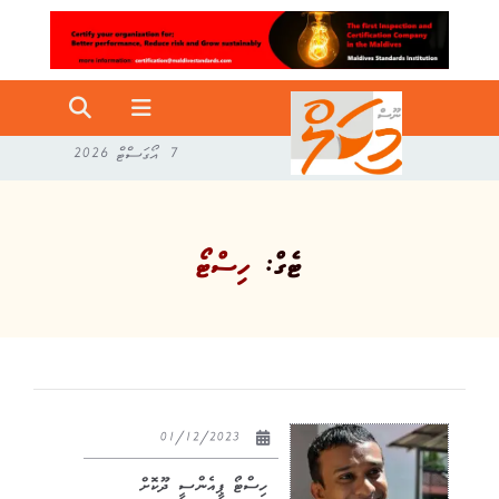
7 އޯގަސްޓް 2026
ޓެގް:
ހިސްޓޯ
01/12/2023
ހިސްޓޯ ޕީއެންސީ ދޫކޮށް