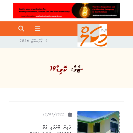
9 އޯގަސްޓް 2026
ކޮވިޑް19،
ޓެގް:
10/01/2022
ގެއިން ބޭރުގައި އުޅޭ