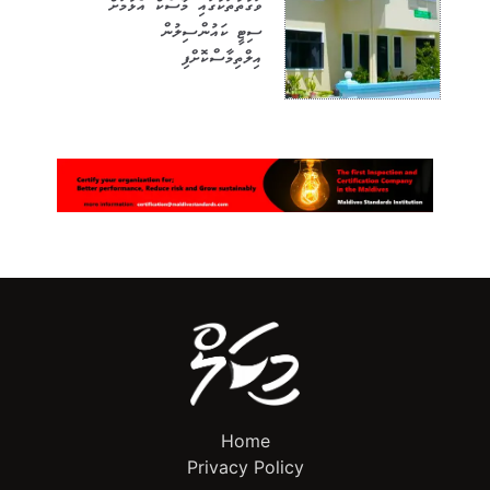
ވަގުތުތަކުގައި މާސްކް އެޅުމަށް
ސިޓީ ކައުންސިލުން
އިލްތިމާސްކޮށްފި
Home
Privacy Policy