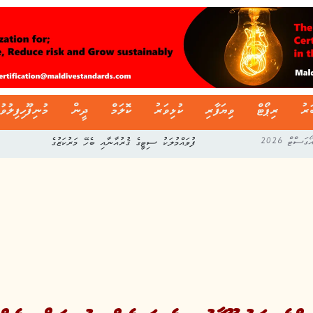
ަރު
ރިޕޯޓް
ވިޔަފާރި
ކުޅިވަރު
ކޮލަމް
ދީން
މުނިފޫހިފިލުވު
ފުވައްމުލަކު ސިޓީގެ ޤުރުއާނާއި ބެހޭ މަރުކަޒުގެ