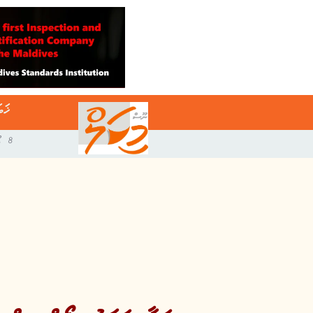
ޚަބ
8 އޯގަސްޓް 2026