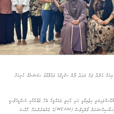
ރިއަށް ގެންދާ ފަށާ މަދަދު ލޯން ސްކީމްގެ މަޢުލޫމާތު ސެޝަނެއް ކުރިއަށް
ެންގޮސްފައިވަނީ އިޖުތިމާޢީ އަދި ޢާއިލީ ތަރައްޤީއާ ބެހޭ ވުޒާރާއާއި އެސްޑީއެފްސީ
ގުޅިގެން ވިމެން އޮންޓަޕިރިނުއަރ އެސޯސިއޭޝަނަން މޯލްޑިވްސް (WEAM)ގެ މެންބަރުންނަށް ޚާއްސަ