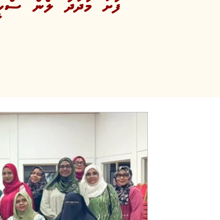
ފަށާ މަދަދު ލޯން ސްކީ