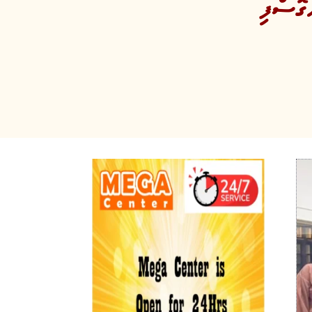
ގޮސްފި