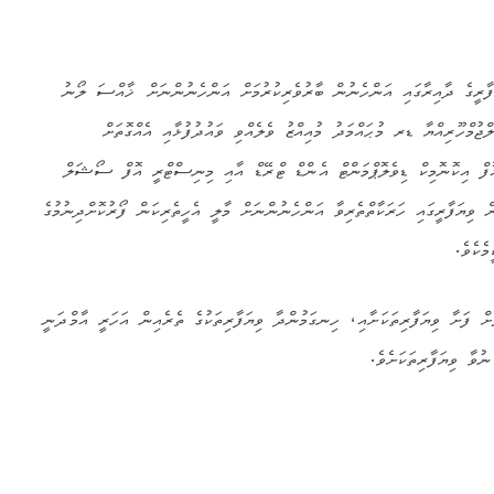
ރީގެ ދާއިރާގައި އަންހެނުން ބާރުވެރިކުރުމަށް އަންހެނުންނަށް ޚާއްސަ ލޯނު
ުމްހޫރިއްޔާ ޑރ މުޙައްމަދު މުއިއްޒު ވެލެއްވި ވައުދުފުޅާއި އެއްގޮތަށް
ް އިކޮނޮމިކް ޑިވެލޮޕްމަންޓް އެންޑް ޓްރޭޑް އާއި މިނިސްޓްރީ އޮފް ސޯޝަލް
ން ވިޔަފާރީގައި ހަރަކާތްތެރިވާ އަންހެނުންނަށް މާލީ އެހީތެރިކަން ފޯރުކޮށްދިނުމުގެ
ެކެވެ.
ށް ފަށާ ވިޔަފާރިތަކަށާއި، ހިނގަމުންދާ ވިޔަފާރިތަކުގެ ތެރެއިން އަހަރީ އާމްދަނީ