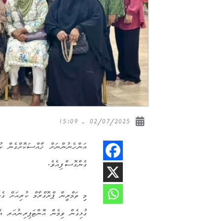
02/07/2025 - 15:09
އަންހެނުންނަށް ޚާއްސަކޮށްގެން ކު
ގެންގޮސްފިއެވެ.
މިި ތަމްރީން ޕްރޮގްރާމް ކުރިއަށް ގ