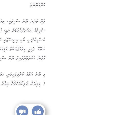
ކޮށްގެންނެވެ.
ފަށާ މަދަދު ލޯނު ސްކީމަކީ، ވިޔަފާ
ސްކީމެއް ތަޢާރަފްކުރުމަށް ރައީސުލްޖ
އެސްޑީއެފްސީ އާއި މިނިސްޓްރީ އޮފ
އެންޑް ފެމިލީ ޑިވެލޮޕްމަންޓް ގުޅިގެ
ގޮތުން އެކުލަވާލާފައިވާ ލޯން ސްކީމ
މި ލޯނު އަމާޒު ކުރެވިފައިވަނީ އަލަ
1 މިލިއަން ރުފިޔާއަށްވުރެ އިތުރު ނުވާ ވިޔަފާރިތަކަށެވެ.