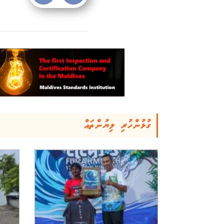
ގުޅުންހުރި ލިޔުންތައް