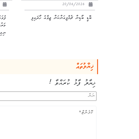
26
20/06/2026
ބޮޑީ ބޯޑިން ޗެމްޕިއަންކަން ޖިވާއު ހޯދައިފި
ފުވަ
ނިމިއ
ޚިޔާލުތައް
ޚިޔާލު ފާޅު ކުރައްވާ !