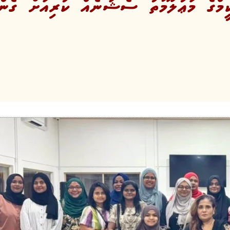
މްގެ މަޢުލޫމާތު ސެޝަނެއް ކުރިއަށް ގެން