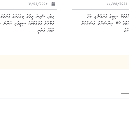
10/06/2026
11/06/20
އްމުލަކު ސިޓީގެ ޤުރުއާނާއި ބެހޭ
ދިވެހި ސާފިން ލީގުގެ މިއަހަރުގެ ފުރަތަމަ
މަރުކަޒުގެ 90 އިންސައްތަ މަސައްކަތް
މުބާރާތް ފުވައްމުލަކު ސިޓީގައި އަންނަ ބ
ްޖެ
ދުވަހު ފެށެނީ