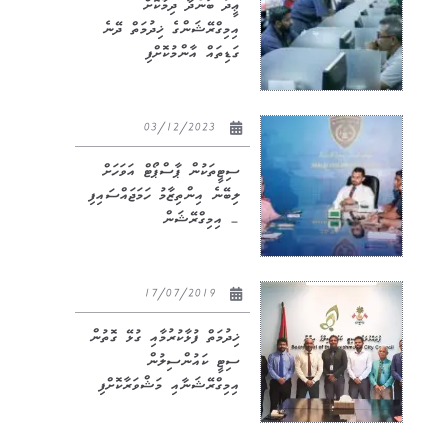
ޢީދު ބަންދާ ދިމާކޮށް
އިމިގްރޭޝަންގެ ޚިދުމަތް ދޭނެ
ގަޑިތައް އާންމުކޮށްފި
03/12/2023
ސިޓީތަކުން ޕާސްޕޯޓް އަވަހަށް
ލިބޭނެ އިންތިޒާމު ހަމަޖައްސައިފި
– އިމިގްރޭޝަން
17/07/2019
ޚިދުމަތް ފުޅާކުރުމާއި ގުޅޭ ގޮތުން
ސިޓީ ކައުންސިލުން
އިމިގްރޭޝަނާއި މަޝްވަރާކޮށްފި