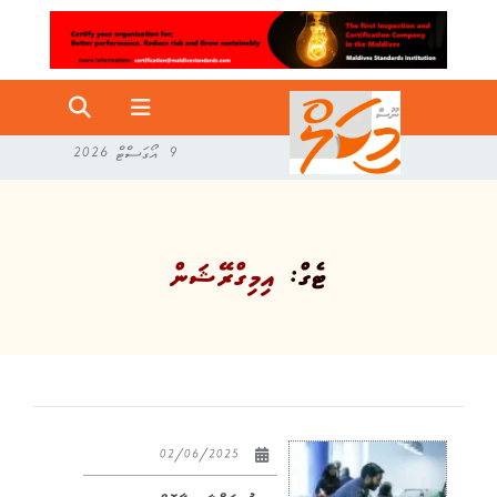
9 އޯގަސްޓް 2026
ޓެގް:
އިމިގްރޭޝަން
02/06/2025