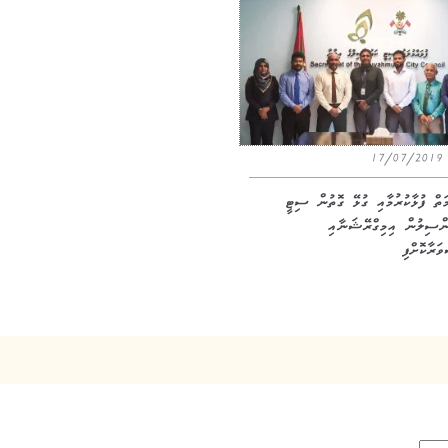
17/07/20
މަތް ފުޅާކުރުމާއި ގުޅޭ ގޮތުން ސިޓީ
ންސިލުން އިމިގްރޭޝަނާއި
ަރާކޮށްފި