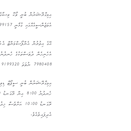
އެމަޖެންސީއެއްގައި ގުޅާނީ 9199157 އަށް ކަމަށެވެ.
އޭގެ އިތުރުން އެންފޯސްމަންޓް އެން
7980408 ނުވަތަ 9199320 އަށް ގުޅުއްވުމަށްވެސް އިމިގްރޭޝަނުން އެދެއެވެ.
އިމިގްރޭޝަނުން ބުނީ ސީޕޯޓް ޑިވިޝ
އެދިފައިވެއެވެ.