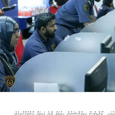
ުގައި މޯލްޑިވްސް އިމިގްރޭޝަނުން ހިދުމަތް ދޭނެ ގަޑިތައް އާންމުކޮށްފިއެވެ.