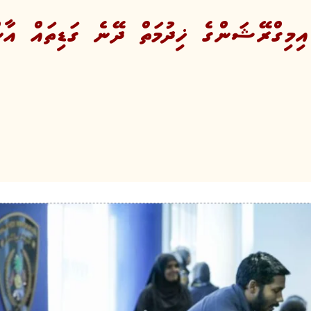
މިގްރޭޝަންގެ ޚިދުމަތް ދޭނެ ގަޑިތައް އާންމ