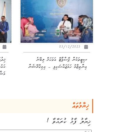
19
03/12/2023
ސިޓީތަކުން ޕާސްޕޯޓް އަވަހަށް ލިބޭނެ
ޚިދު
އިންތިޒާމު ހަމަޖައްސައިފި – އިމިގްރޭޝަން
ކައު
މަޝްވ
ޚިޔާލުތައް
ޚިޔާލު ފާޅު ކުރައްވާ !