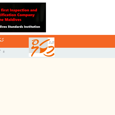
ޚަބ
6 އޯގަސްޓް 2026