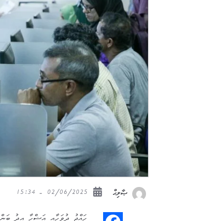
02/06/2025 - 15:34
ޞާލިޙް
ހައްޖު ދުވަހާއި އަޟްހާ އީދު ބަންދ