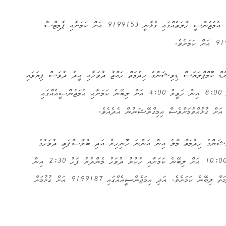
އިމިގްރޭޝަނުން ބުނީ ވޯކް ވިސާގެ އެމެޖެންސީ ހާލަތެއްގައި ގުޅާނީ 9199153 އަށް ކަމަށާއި ޕާމިޓްސް
ޑް ކޮމްޕްލަޔަސް ޑިވިޝަންގެ ހިދުމަތް ހައްޖު ދުވަހާއި އީދު ދުވަސް ފިޔަވައި
އެހެނިހެން ދުވަސްތަކުގެ ހެނދުނު 8:00 އިން ހަވީރު 4:00 އަށް ލިބޭނެ ކަމަށާއި އެމަޖެންސީއެއްގައި
ަންގެ ހިދުމަތް މާލެ އިން އަންނަ ހޮނިހިރު އަދި ބުރާސްފަތި ދުވަހުގެ
ހެނދުނު 8:00 އިން ރޭގަނޑު 10:00 އަށް ލިބޭނެ ކަމަށާއި ހުކުރު ދުވަހު މެންދުރު ފަހު 2:30 އިން
ރޭގަނޑު 10:00 އަށްވެސް ޚިދުމަތް ލިބޭނެ ކަމަށެވެ. އަދި އިމަޖެންސީއެއްގައި 9199187 އަށް ގުޅުމަށް