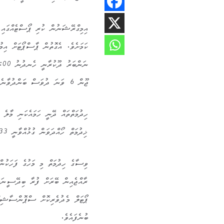
އިމިގްރޭޝަނުން ކުރި ޕޯސްޓެއްގައި 
ޖޫން 6 ވަނަ ދުވަސް ބަންދުވާނެވެ.
ހިދުމަތްތައް ދޭނީ ހަމައެކަނި މާލެ
ޚިދުމަތް ހޯއްދަވަން ގުޅުއްވާނީ 9555333 އަށެވެ.
ވިސާގެ ހިދުމަތް މި މަހުގެ ފަހަކުން 
ރާއްޖެއިން ބޭރަށް ފުރާ ބިދޭސީނަށް
ޕޯޓަލް މެދުވެރިކޮށް ސްޕޮންސާޝިޕް
ބުނެފައެވެ.