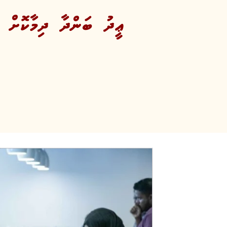
ޢީދު ބަންދާ ދިމާކޮށް އި