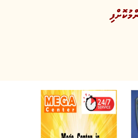
ުކޮށްފި