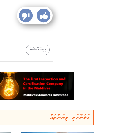
އިމިގްރޭޝަން
ގުޅުންހުރި ލިޔުންތައް