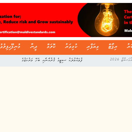
ަރު
ރިޕޯޓް
ވިޔަފާރި
ކުޅިވަރު
ކޮލަމް
ދީން
މުނިފޫހިފިލުވު
ފުވައްމުލަކު ސިޓީގެ ޤުރުއާނާއި ބެހޭ މަރުކަޒުގެ