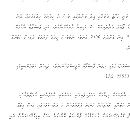
ވަނީ ހައްޖު ދުވަހާއި އީދު ބަންދުގައި ވެސް އެ އިދާރަގެ ހިދުމަތްތައް ދޭނެ
ކަމަށެވެ. އެގޮތުން ޕާސްޕޯޓަށް އިމުގާ ޕޯޓަލް މެދުވެރިކޮށް 24 ގަޑިއިރު ހުށަހެޅޭނެއެވެ. އަދި ޕާސްޕޯޓު ނެގުމަށް
ނަންބަރު ދޫކުރާނީ ހެނދުނު 9:00 އިން މެންދުރު 2:00 އަށެވެ. ނަމަވެސް އީދުގެ ފުރަތަމަ ދުވަސް ކަމަށްވާ
 ސަރަހައްދުގައި ހިމެނޭ ޕާސްޕޯޓު އޮފީސްތަކުންނެވެ. މެޑިކަލް އެމަޖެންސީގައި
ނުވައަކަށް ދިނުމަށް ހަމަޖެހިފައިވަނީ ހަމައެކަނި އެމަޖެންސީ ހާލަތްތަކުގައި
 ކަމަށާއި ރާއްޖެއަށް އަންނަ ފަރާތްތަކަށް އެ ދުވަސްތަކުގައި ވެސް އިމުގާ
 ޑެކްލަރޭޝަނަށް ހުށަހެޅުމުގެ ފުރުސަތު އޮންނާނެ ކަމަށް އިމިގްރޭޝަނުން ވަނީ