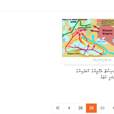
05/09/2014
ަނިސްޓް ޔަހޫދީންގެ ކާބަފައިންގެ
ނަކީ ޚަޒަރު
38
39
40