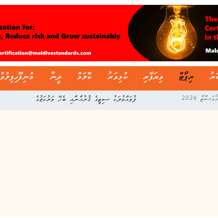
ަރު
ރިޕޯޓް
ވިޔަފާރި
ކުޅިވަރު
ކޮލަމް
ދީން
މުނިފޫހިފިލުވު
ފުވައްމުލަކު ސިޓީގެ ޤުރުއާނާއި ބެހޭ މަރުކަޒުގެ