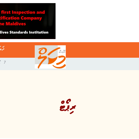
ޚަބ
7 އޯގަސްޓް 2026
ރިޕޯޓް