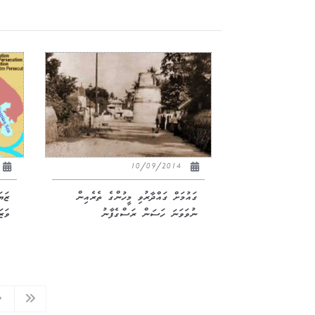
10/09/2014
ގައުމަށް ގައްދާރުވި މީހުންގެ ތެރެއިން
ޒަޔ
ނުވަވަނަ ހަސަން ރަސްގެފާނު
ވަޒަ