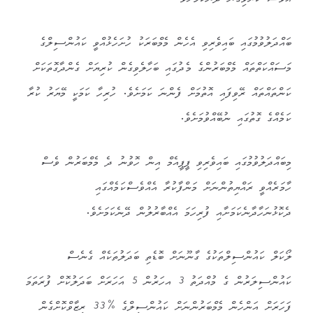
އަވަސް ކުރެވިގެން ދާނެކަމަށެވެ.
ބައްދަލުވުމުގައި ބައިވެރިވި އެހެން މެމްބަރަކު ހުށަހެޅުއްވީ ކައުންސިލްގެ
މަސައްކަތްތައް މެމްބަރުންގެ މެދުގައި ބަހާލެވިގެން ކުރިޔަށް ގެންދާގޮތަކަށް
ކަންތައްތައް ރޭވިފައި އޮތުމަށް ފެންނަ ކަމަށެވެ. ހުރިހާ ކަމަކީ މޭޔަރު ކުރާ
ކަމެއްގެ ގޮތުގައި ނުބޭއްވުމަށެވެ.
މިބައްދަލުވުމުގައި ބައިވެރިވި ޕީޕީއެމް އިން ހޮވުނު ދެ މެމްބަރުން ވެސް
ހާމަރެއްވީ ރައްޔިތުންނަށް މަންފާކުރާ އެއްވެސްކަމެއްގައި
ދެކޮޅުނަހާދާނެކަމަށާއި ފުރިހަމަ އެއްބާރުލުން ދޭނެކަމަށެވެ.
ލޯކަލް ކައުންސިލްތަކުގެ ގާނޫނަށް ބޮޑެތި ބަދަލުތަކެއް ގެނެސް
ކައުންސިލަރުން ގެ މުއްދަތު 3 އހަރުން 5 އަހަރަށް ބަދަލުކޮށް ފުރަތަމަ
ފަހަރަށް އަންހެން މެމްބަރުންނަށް ކައުންސިލްގެ %33 ރިޒާވްކޮށްގެން