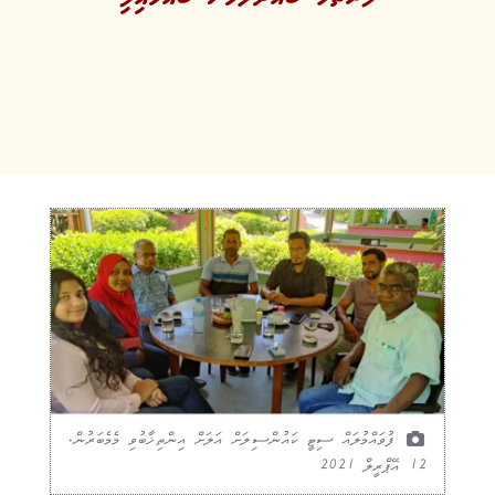
ފުވައްމުލައް ސިޓީ ކައުންސިލަށް އަލަށް އިންތިޚާބުވި މެމެބަރުން.
12 އޭޕްރީލް 2021