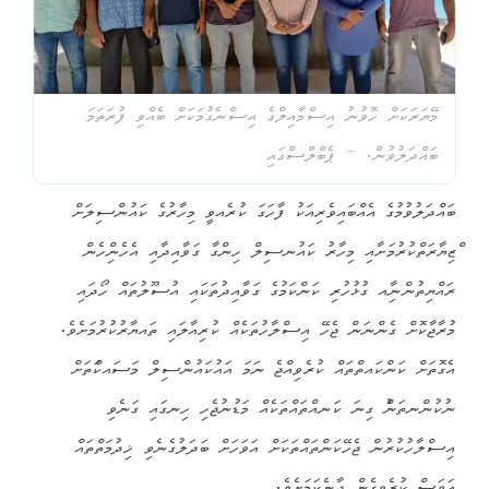
މޭޔަރަކަށް ހޮވުނު އިސްމާއިލްގެ އިސްނެގުމަކަށް ބެއްވި ފުރަތަމަ
ބައްދަލުވުން. – ޕެބްލްސްގައި
ބައްދަލުވުމުގެ އެއްބައިވެރިއަކު ފާހަގަ ކުރެއވީ މިހާރުގެ ކައުންސިލަށް
ްޒިޔާރަތްކުރުމަށާއި މިހާރު ކައުނސިލް ހިންގާ ގަވާއިދާއި އެހެންިހެން
ރައްޔިތުންނާިއ ގުޅުހުރި ކަންކަމުގެ ގަވާއިދުތަކައި އުސޫލުތައް ހޯދައި
މުރާޖާކޮށް ގެންނަން ޖެހޭ އިސްލާހުތަކެއް ކުރިއާލައި ތައޔާރުކުރުމަށެވެ.
އެގޮތަށް ކަންކައތްތައް ކުރެވިއްޖެ ނަމަ އައުކައުންސިލް މަސައކްަތަށް
ނުކުންނތަނުް ގިނަ ކަނއްތައްތަކެއް މަޑުނުޖެހި ހިނގައި ގަނެވި
އިސްލާހުކުރުން ޖެހޭކަންތައްތަކަށް އަވަހަށް ބަދަލުގެނެވި ޚިދުމަތްތައް