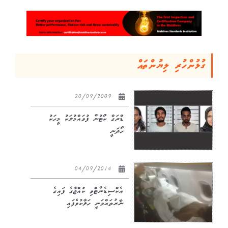
ގުޅުންހުރި ލިޔުންތައް
20/09/2009
ޑްރަގް ކޯޓުން ފުވައްމުލަކު މީހަކު
ހޯދަނީ
04/09/2014
އެކްސިޑެންޓްވި ކުއްޖާގެ ފައިގެ
ނާރުތައްވަނީ ހަލާކުވެފައި