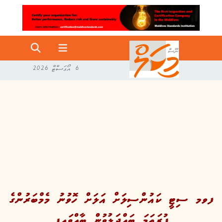
6 އޯގަސްޓް 2026
ފވމ ސިޓީ ކައުންސިލަށް އަލަށް ހޮވުނު މެމްބަރުންގެ
ފުރަތަމަ ބައްދަލުވުން ބާއްވައިފި