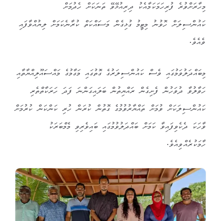
މިހާރަށްވުރެ ފުރިހަމަކަމާއެކު ދިރިއުޅޭވޭ ތަނަކަށް ހެދުމަށް
ކައުންސިލަށް ހޮވުނު މިޓީމު ގުޅިގެން މަސައްކަތް ކުރާނެކަމަށް ލިޔުއްވާފައި
ވެއެވެ.
މިބައްދަލުވަމުގައި ވެސް ކައުންސިލަރުގެ ގޮތުގައި މަގާމުގެ މައްސައޫލިއްޔާތާއި
ހަވާލުވާ ދުވަހުން ފެށިގެން ރައްޔިތުން ބަލައިގަންނަ ފަދަ ހަރަކާތްތެރި
ކައުންސިލަކަށް ވުމަށް ތައްޔާރުވުމުގެ ގޮތުން ކުރަން ހުރި ކަންކަން ކުރުމަށް
ވާހަކަ ދެކެވިފައިވާ ކަމަށް ބައްދަލުވުމުގައި ބައިވެރިވި މެމްބަރަކު
ހާމަކުރެއްވިއެވެ.