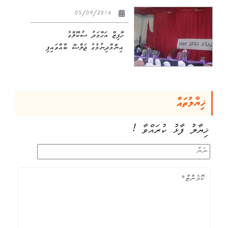
05/09/2014
ހާފިޒް އަހްމަދު ސުކޫލްގެ
އިނާމްދިނުމުގެ ޖަލްސާ ބާއްވައިފި
ޚިޔާލުތައް
ޚިޔާލު ފާޅު ކުރައްވާ !