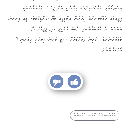
އިންތިޚާބުވި ކައުންސިލްގައި ހިމެނެނީ އެމްޑީޕީގެ 4 މެމެބަރުންނައި
ޕީޕީއެމްގެ ދެމެމްބަރުންގެ އިތުރުން އެމްޑީޕީގެ މޭޔާ ކެންޑިޑޭޓެވެ. މީގެ އިތުރުން
އަންހެން ދެ މެމްބަރުންނަކީ ވެސް އެމްޑީޕީ އަދި ޕީޕީއެމް ދެ
މެމްބަރުންނެވެ. ކުރިން ފުވައްމުލައް ސިޓީ ކައުންސިލުގައި ހިމެނެނީ 3
މެމަބަރުންނެވެ.
ކައުންސިލަށް ހޮވުނު މެމެބަރުން