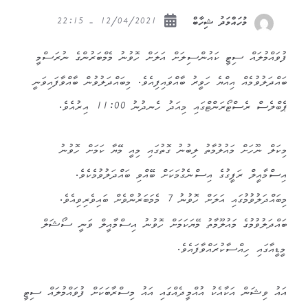
12/04/2021 - 22:15
މުހައްމަދު ޝިހާބް
ފުވައްމުލައް ސިޓީ ކައުންސިލަށް އަލަށް ހޮވުނު މެމްބަރުންގެ ނުރަސްމީ
ބައްދަލުވުމެއް އިއްޔެ ހަވީރު ބާއްވައިފިއެވެ. މިބައްދަލުވުން ބާއްވާފައިވަނީ
ޕެބްލެސް ރެސްޓޯރަންޓްގައި މިއަދު ހެނދުނު 11:00 އިރުއެވެ.
މިކަލް ނޫހަށް މައުލުމާތު ލިބުނު ގޮތުގައި މިއީ މޭޔާ ކަމަށް ހޮވުނު
އިސްމާއީލް ރަފީގުގެ އިސްނެގުމަކަށް ބޭއްވި ބައްދަލުވުމެކެވެ.
މިބައްދަލުވުމުގައި އަލަށް ހޮވުނު 7 މެމަބަރުންވެށް ބައިވެރިވިއެވެ.
ބައްދަލުވުމުގެ މައުލޫމާތު މޭޔަކަމަށް ހޮވުނު އިސްމާއީލް ވަނީ ސޯޝަލް
މީޑީއާގައި ހިއްސާކުރައްވާފައެވެ.
އައު ވިޝަން އަކާއެކު އުއްމީދެއްގައި އައު މިސްރާބަކަށް ފުވައްމުލައް ސިޓީ