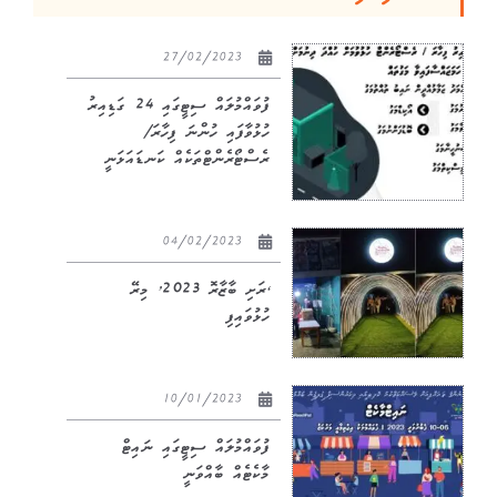
27/02/2023
ފުވައްމުލައް ސިޓީގައި 24 ގަޑިއިރު
ހުޅުވާފައި ހުންނަ ފިހާރަ/
ރެސްޓޯރެންޓްތަކެއް ކަނޑައަޅަނީ
04/02/2023
‘ރަށި ބާޒާރޮ 2023’ މިރޭ
ހުޅުވައިފި
10/01/2023
ފުވައްމުލައް ސިޓީގައި ނައިޓް
މާކެޓެއް ބާއްވަނީ