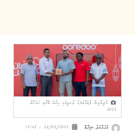
އުރީދޫއިން ފުވައްމުލަކު ތުނޑީގައި އިއްޔެ ބޭއްވި ހަރަޚާތް
2023
22/03/2023 - 15:42
މުހައްމަދު ޝިހާބް