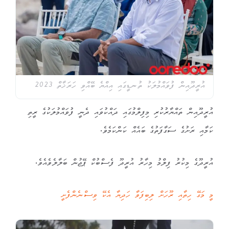
އުރީދޫއިން ފުވައްމުލަކު ތުނޑީގައި އިއްޔެ ބޭއްވި ހަރަޚާތް 2023
އުރީދޫއިން ތައްޔާރުކުރި މިފިލްމުގައި ދައްކުވައި ދެނީ ފުވައްމުލަކުގެ ރީތި
ކަމާއި ރަށުގެ ސަގާފަތުގެ ބައެއް ކަންކަމެވެ.
އުރީދޫގެ މިކުރު ފިލްމު މިހާރު އުރީދޫ ފެސްބުކް ޕޭޖުން ބަލާލެވެއެވެ.
މީ މަގޭ ހިތާއި ރޫހަށް ލިބިފަވާ ހަދިޔާ އެކޭ ވިސްނެންފެށީ