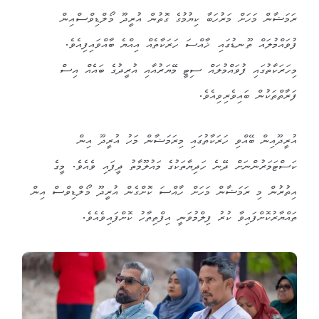
ރަމަޟާން މަހަށް މަރުހަބާ ކިޔުމުގެ ގޮތުން އުރީދޫ މޯލްޑިވްސްއިން
ފުވައްމުލައް ތޫނޑުގައި ޚާއްސަ ހަރަކާތެއް އިއްޔެ ބާއްވައިފިއެވެ.
މިހަރަކާތުގައި ފުވައްމުލައް ސިޓީ މޭޔަރުއާއި އުރީދުގެ ބައެއް އިސް
ފަރާތްތަކުން ބައިވެރިވިއެވެ.
އުރީދޫއިން ބޭއްވި ހަރަކާތުގައި މިރަމަޟާން މަހު އުރީދޫ އިން
ކަސްޓަމަރުންނަށް ދޭނެ ހަދިޔާތަކުގެ މައުލޫމާތު ދީފައި ވެއެވެ. މީގެ
އިތުރުން މި ރަމަޟާން މަހަށް ހާއްސަ ކޮށްގެން އުރީދޫ މޯލްޑިވްސް އިން
ތައްޔާރުކޮށްފައިވާ ކުރު ފިލްމުވަނީ އިފްތިތާހު ކޮށްފައިވެއެވެ.