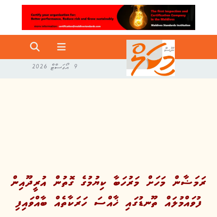
9 އޯގަސްޓް 2026
ރަމަޟާން މަހަށް މަރުހަބާ ކިޔުމުގެ ގޮތުން އުރީދޫއިން
ފުވައްމުލައް ތޫނޑުގައި ޚާއްސަ ހަރަކާތެއް ބާއްވައިފި