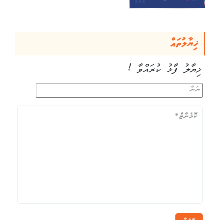
ޚިޔާލުތައް
ޚިޔާލު ފާޅު ކުރައްވާ !