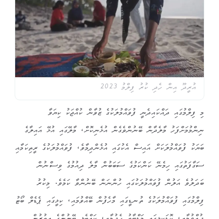
އުރީދޫ އިން ހެދި ކުރު ފިލްމު 2023
މި ފިލްމުގައި ދައްކައިދެނީ ފުވައްމުލަކުގެ ޒުވާން ކުއްޖަކު ކިޔަވާ
ނިންމުމަށްފަހު މާލެދާން ބޭނުންވެގެން އުޅެނިކޮށް، މާލޭގައި އުޅޭ އައިލާގެ
ބަޔަކު ފުވައްމުލަކަށް އައިސް އެކުގައި އުޅެންދިމާވެ، ފުވައްމުލަކުގެ ރީތިކަމާއި
ސަގާފަތުގައި ހިމެނޭ ކަންކަމުގެ ސަބަބުން މާލެ ދިއުމުގެ ވިސްނުން
ބަދަލުވެ އަލުން ފުވައްމުލަކުގައި ހުންނަން ބޭނުންވާ ކަމެވެ. މިކުރު
ފިލްމުގައި ފުވައްމުލަކުގެ ތުނޑީގައި މާހެފުން ބޭއްވުމައި، ކިޅީގައި ޕެޑެލް ބޯޓު