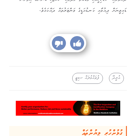
ދުއްވުމާއި، ކޮޑަކިޅީގައި މަޑްބާތު ހެދުމާއި، ކައްޓެޅި ބޭނުންގެ އިތުރުން
ޑައިވީނަށް ދިއުމާއި ކަނޑުއަޑީގެ މަންޒަރުތައް ދައްކައެވެ.
އުރީދޫ
ފުވައްމުލައް ސިޓީ
ގުޅުންހުރި ލިޔުންތައް