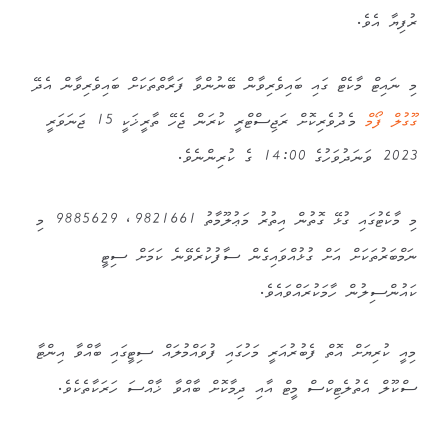
ރުފިޔާ އެވެ.
މި ނައިޓް މާކެޓް ގައި ބައިވެރިވާން ބޭނުންވާ ފަރާތްތަކަށް ބައިވެރިވާން އެދޭ
ގޫގުލް ފޯމް
މެދުވެރިކޮށް ރަޖިސްޓްރީ ކުރަން ޖެހޭ ތާރީޚަކީ 15 ޖަނަވަރީ
2023 ވަނަދުވަހުގެ 14:00 ގެ ކުރިންނެވެ.
މި މާކެޓުގައި ގުޅޭ ގޮތުން އިތުރު މަޢުލޫމާތު 9821661، 9885629 މި
ނަމްބަރުތަކަށް އަށް ގުޅުއްވައިގެން ސާފުކުރެވޭނެ ކަމަށް ސިޓީ
ކައުންސިލުން ހާމަކުރައްވައެވެ.
މިއީ ކުރިޔަށް އޮތް ފެބުރުއަރީ މަހުގައި ފުވައްމުލައް ސިޓީގައި ބާއްވާ އިންޓާ
ސްކޫލް އެތުލެޓިކްސް މީޓް އާއި ދިމާކޮށް ބާއްވާ ޚާއްސަ ހަރަކާތެކެވެ.