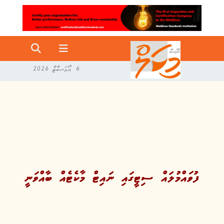
6 އޯގަސްޓް 2026
ފުވައްމުލައް ސިޓީގައި ނައިޓް މާކެޓެއް ބާއްވަނީ