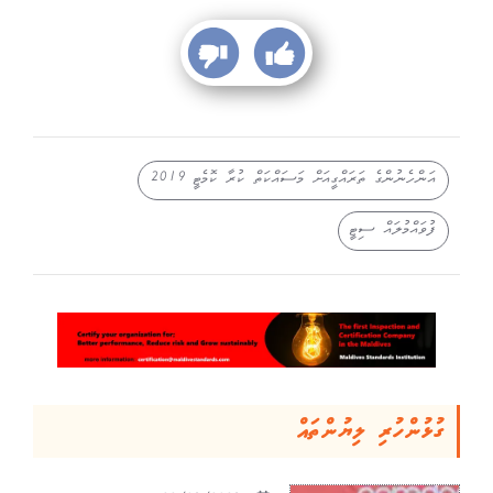
އަންހެނުންގެ ތަރައްގީއަށް މަސައްކަތް ކުރާ ކޮމެޓީ 2019
ފުވައްމުލައް ސިޓީ
ގުޅުންހުރި ލިޔުންތައް