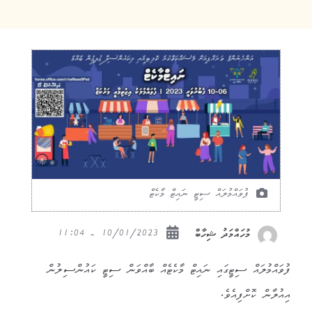
ފުވައްމުލައް ސިޓީ ނައިޓް މާކެޓް
10/01/2023 - 11:04
މުހައްމަދު ޝިހާބް
ފުވައްމުލައް ސިޓީގައި ނައިޓް މާކެޓެއް ބާއްވަން ސިޓީ ކައުންސިލުން
އިއުލާން ކޮށްފިއެވެ.