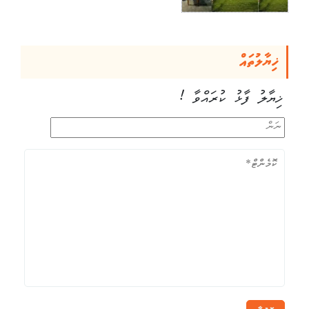
ޚިޔާލުތައް
ޚިޔާލު ފާޅު ކުރައްވާ !