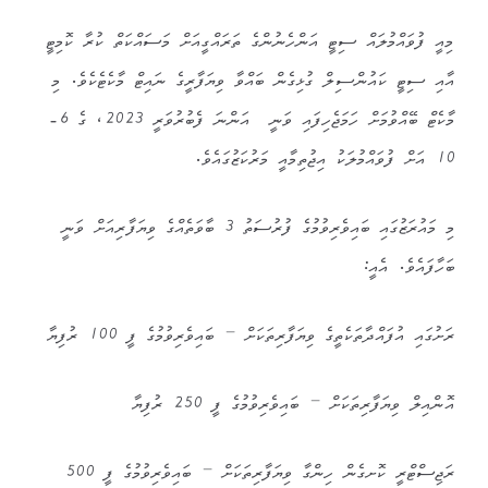
މިއީ ފުވައްމުލައް ސިޓީ އަންހެނުންގެ ތަރައްގީއަށް މަސައްކަތް ކުރާ ކޮމިޓީ
އާއި ސިޓީ ކައުންސިލް ގުޅިގެން ބައްވާ ވިޔަފާރީގެ ނައިޓް މާކެޓެކެވެ. މި
މާކެޓް ބޭއްވުމަށް ހަމަޖެހިފައި ވަނީ އަންނަ ފެބުރުވަރީ 2023، ގެ 6-
10 އަށް ފުވައްމުލަކު އިޖުތިމާއީ މަރުކަޒުގައެވެ.
މި މައުރަޒުގައި ބައިވެރިވުމުގެ ފުރުސަތު 3 ބާވަތެއްގެ ވިޔަފާރިއަށް ވަނީ
ބަހާފައެވެ. އެއީ:
ރަށުގައި އުފައްދާތަކެތީގެ ވިޔަފާރިތަކަށް – ބައިވެރިވުމުގެ ފީ 100 ރުފިޔާ
އޮންއިލް ވިޔަފާރިތަކަށް – ބައިވެރިވުމުގެ ފީ 250 ރުފިޔާ
ރަޖިސްޓްރީ ކޮށގެން ހިންގާ ވިޔަފާރިތަކަށް – ބައިވެރިވުމުގެ ފީ 500