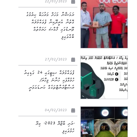
22/03/2023
ރަމަޟާން މަހަށް މަރުހަބާ ކިޔުމުގެ
ގޮތުން އުރީދޫއިން ފުވައްމުލައް
ތޫނޑުގައި ޚާއްސަ ހަރަކާތެއް
ބާއްވައިފި
27/02/2023
ފުވައްމުލައް ސިޓީގައި 24 ގަޑިއިރު
ހުޅުވާފައި ހުންނަ ފިހާރަ/
ރެސްޓޯރެންޓްތަކެއް ކަނޑައަޅަނީ
04/02/2023
‘ރަށި ބާޒާރޮ 2023’ މިރޭ
ހުޅުވައިފި