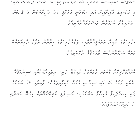
ގަޕޫރުގެ ރައްޔިތުންގެ މެދުގައި އޮތް ދެމެހެއްޓެނިވި ގާތް ގުޅުން ފާހަގަކުރައްވައި،
ވި ހަކަތައިގެ ދާއިރާއިން އަދި ޢުމްރާނީ ތަރައްޤީ ފަދަ ދާއިރާތަކުން ދެ ޤައުމަށް
ގެންދިއުމާ ބެހޭގޮތުން މަޝްވަރާކުރެއްވިއެވެ.
ެރިކަމުގެ ދާއިރާ ތަރައްޤީކުރުމާއި، ފަތުރުވެރިކަމުގެ އިތުރުން ތަފާތު ދާއިރާތަކުން
ތަކާ ބެހޭގޮތުންވެސް ވާހަކަފުޅު ދެއްކެވިއެވެ.
ުލްޖުމްހޫރިއްޔާ ޑޮކްޓަރ މުޙައްމަދު މުޢިއްޒު ވަނީ، ދިވެހިރާއްޖެއާއި ސިންގަޕޫރާ
ދެމެދު 1975 ވަނަ އަހަރުގެ ފެބްރުއަރީ މަހުގެ 20 ގައި ސިޔާސީ ގުޅުން ގާއިމުވިފަހުން، ފާއިތުވި 50 އަހަރުގެ
ުގައި ހިނގާފައިވާ މުހިންމު ކަންކަމާއި، ހާސިލުވި ކުރިއެރުންތައް ހިމެނޭ ހަނދާނީ
ހަދިޔާކުރައްވާފައެވެ.