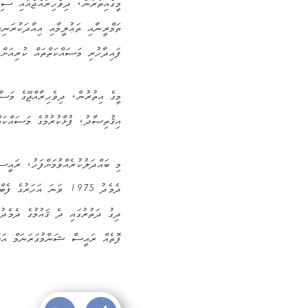
މީގެއިތުރުން، ދިވެހިރާއްޖެއާއި ސިން
ތަމްރީނާއި ތަޢުލީމާއި އިއާދަކުރަނި
ފައިދާހުރި މަސައްކަތްތައް ކުރިއަށް 
މީގެ އިތުރުން، ދިވެހިރާއްޖޭގެ މަސްވ
އިޤުތިޞާދު، ފުޅާކުރުމުގެ މަސައްކަތް
މި ބައްދަލުކުރެއްވުމަށްފަހު، ރައީސ
ދިގު ދަތުރުގައި ދެ ޤައުމުގެ ދެމެދ
ފޮތެއް ރައީސް ޝަންމުގަރަނަމް އަށް 