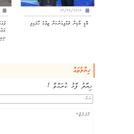
26
20/06/2026
ބޮޑީ ބޯޑިން ޗެމްޕިއަންކަން ޖިވާއު ހޯދައިފި
ފުވަ
ނިމިއ
ޚިޔާލުތައް
ޚިޔާލު ފާޅު ކުރައްވާ !