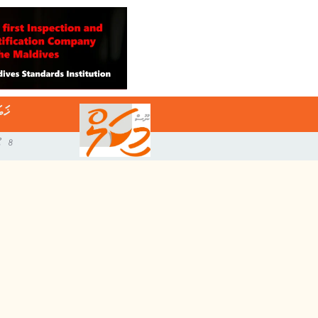
ޚަބ
8 އޯގަސްޓް 2026