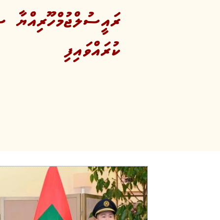
ރައީސުލްޖުމްހޫރިއްޔާ ސި
ކުރައްވައިފި