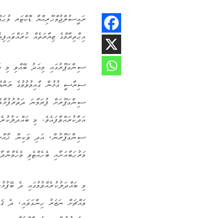
ރައީސުލްޖުމްހޫރިއްޔާ ޑޮކްޓަރ މުޙަ
އިޙްތިރާމްގެ ޒިޔާރަތެއް ކުރައްވައިފިއ
ސިންގަޕޫރުގައި މިއަދު ބޭއްވި މި ބަ
ސިޔާސީ ގުޅުން ގާއިމުވުމުގެ ރަންޔޫބ
ސިންގަޕޫރަށް ފުރަމާނަ ދަތުރުފުޅާމެ
އަދާކުރައްވާފައެވެ. މި ބައްދަލުކުރެ
ސިންގަޕޫރުން، އަދި ވަކިން ޚާއްޞަ
މަރުޙަބާއަށާއި ބެހެއްޓެވި މެހެމާންދ
މައްޗަށް ނަޒަރު ހިންގަވައި، ދެ ޤައު