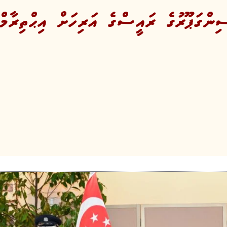
ންގަޕޫރުގެ ރައީސްގެ އަރިހަށް އިޙްތިރާމްގ