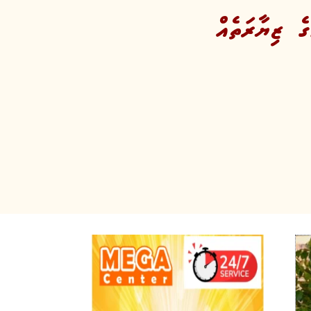
ެ ޒިޔާރަތެއް