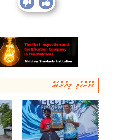
ގުޅުންހުރި ލިޔުންތައް