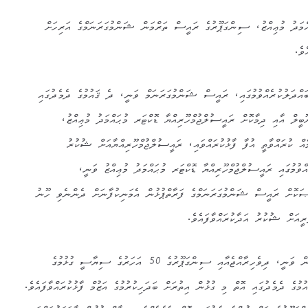
އްމަދު މުޢިއްޒު، ސިންގަޕޫރުގެ ރައީސް ތަރްމަން ޝަންމުގަރަނަމްގެ އަރިހަށް
ެވެ.
އްދަލުކުރެއްވުމުގައި، ރައީސް ޝަންމުގަރަނަމް ވަނީ، ދެ ޤައުމުގެ ދެމެދުގައި
ީލް އާއި ދިމާކޮށް ރައީސުލްޖުމްހޫރިއްޔާ ޑޮކްޓަރ މުޙައްމަދު މުޢިއްޒު،
އް ކުރައްވާތީ އުފާ ފާޅުކުރައްވައި، ރައީސުލްޖުމްހޫރިއްޔާއަށް ޝުކުރު
އްވުމުގައި ރައީސުލްޖުމްހޫރިއްޔާ ޑޮކްޓަރ މުޙައްމަދު މުޢިއްޒު ވަނީ،
ކޮށް ރައީސް ޝަންމުގަރަނަމްގެ ފަރާތްޕުޅުން އެމަނިކުފާނަށް ދެންނެވި ހޫނު
ާރީއަށް ޝުކުރު އަދާކުރައްވާފައެވެ.
މި ބައްދަލުކުރެއްވުމުގައި ދެ ބޭފުޅުން ވަނީ، ދިވެހިރާއްޖެއާއި ސިންގަޕޫރުގެ 50 އަހަރުގެ ސިޔާސީ ގުޅުމުގެ
މުގެ ދެމެދުގައި އޮތް މި ގުޅުން އިތުރަށް ބަދަހިކުރުމުގެ އަޒުމް ފާޅުކުރައްވާފައެވެ.