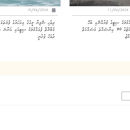
10/06/2026
11/06/20
އްމުލަކު ސިޓީގެ ޤުރުއާނާއި ބެހޭ
ދިވެހި ސާފިން ލީގުގެ މިއަހަރުގެ ފުރަތަމަ
މަރުކަޒުގެ 90 އިންސައްތަ މަސައްކަތް
މުބާރާތް ފުވައްމުލަކު ސިޓީގައި އަންނަ ބ
ްޖެ
ދުވަހު ފެށެނީ