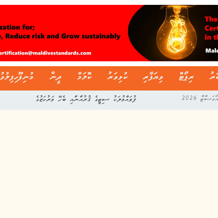
ަރު
ރިޕޯޓް
ވިޔަފާރި
ކުޅިވަރު
ކޮލަމް
ދީން
މުނިފޫހިފިލުވު
ފުވައްމުލަކު ސިޓީގެ ޤުރުއާނާއި ބެހޭ މަރުކަޒުގެ