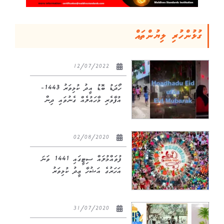
ގުޅުންހުރި ލިޔުންތައް
12/07/2022
ހޯދަޑު ބޮޑު އީދު ކުޅިވަރު 1443-
އުފާވެރި މާހައުލެއް ގެނުވައި ދިން
02/08/2020
ފުވައްމުލައް ސިޓީގައި 1441 ވަނަ
އަހަރުގެ އަޟުހާ ޢީދު ކުޅިވަރު
31/07/2020