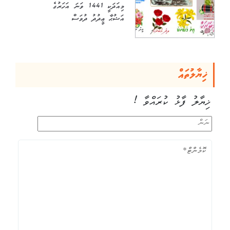
މިއަދަކީ 1441 ވަނަ އަހަރުގެ
އަޟުޙާ ޢީދުދު ދުވަސް
ޚިޔާލުތައް
ޚިޔާލު ފާޅު ކުރައްވާ !