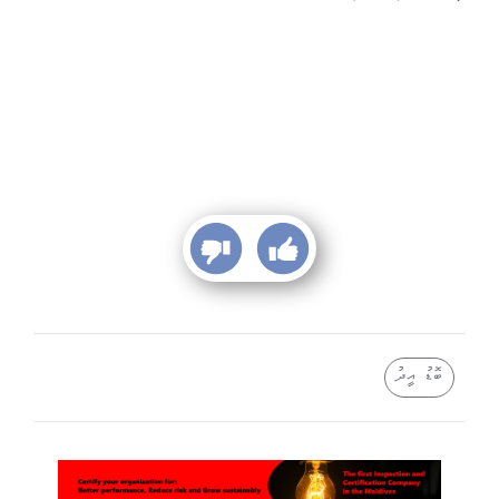
ބޮޑު އީދު