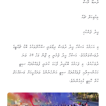
ލުނބޯ ރޭސް
މިއުޒިކަލް ޗެއާ
އީދު ފެންކުޅި
މި އަހަރުގެ އަޟުހާ އީދު ދުވަސް ދިމާވަނީ ސްކޫލްތަކުގެ ބޮޑު ޗުއްޓީގެ
ދުވަސްވަރާއެވެ. އަޟުހާ އީދު ފެށެނީ މި ޖޫން މަހު 28 ވަނަ
ދުވަހުއެވެ. މި ފަހަރުގެ ބޮޑުއީދު ފާހަގަ ކުރަނީ ފުވައްމުލައް ސިޓީ
ކައުންސިލާއި ފުވައްމުލައް ސިޓީ އަންހެނުންގެ ތަރައްގީއަށް މަސައްކަތް
ކުރާ ކޮމިޓީ ގުޅިގެންނެވެ.