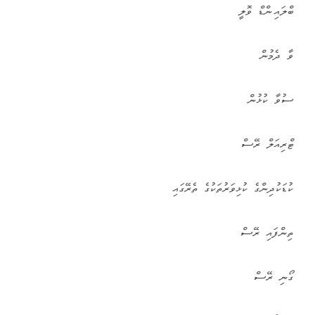
ބްލައިންޑް ވޮލީ
ވާ ދެމުން
ސުވާ ކުޅުން
ޓްރިއަލް ރޭސް
ކުޑަކުދިންގެ ކުޅިވަރުތަކުގެ ތެރޭގައި
ތިންފައި ރޭސް
ގޯނި ރޭސް