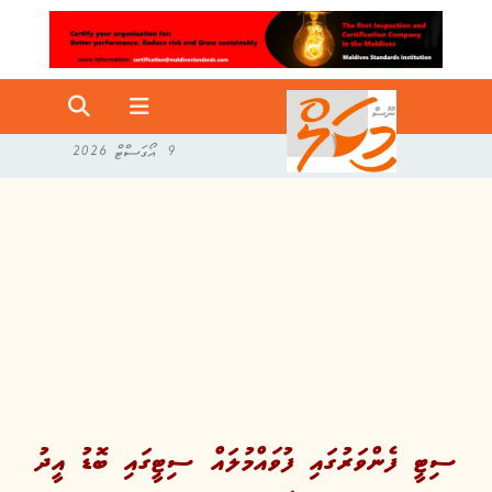
9 އޯގަސްޓް 2026
ސިޓީ ފެންވަރުގައި ފުވައްމުލައް ސިޓީގައި ބޮޑު އީދު