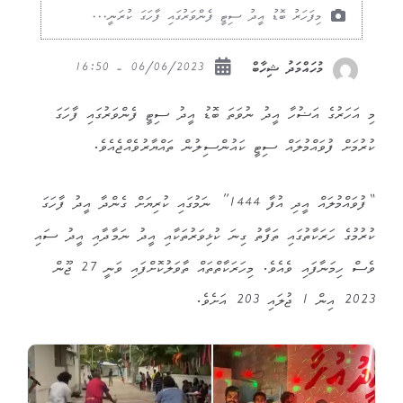
މިފަހަރު ބޮޑު އީދު ސިޓީ ފެންވަރުގައި ފާހަގަ ކުރަނީ...
06/06/2023 - 16:50
މުހައްމަދު ޝިހާބް
މި އަހަރުގެ އަޟުހާ އީދު ނުވަތަ ބޮޑު އީދު ސިޓީ ފެންވަރުގައި ފާހަގަ
ކުރުމަށް ފުވައްމުލައް ސިޓީ ކައުންސިލުން ތައްޔާރުވެއްޖެއެވެ.
“ފުވައްމުލައް އީދި އުފާ 1444” ނަމުގައި ކުރިޔަށް ގެންދާ އީދު ފާހަގަ
ކުރުމުގެ ހަރަކާތުގައި ތަފާތު ގިނަ ކުޅިވަރުތަކާއި އީދު ނަމާދާއި އީދު ސައި
ވެސް ހިމަނާފައި ވެއެވެ. މިހަރަކާތްތައް ތާވަލުކޮށްފައި ވަނީ 27 ޖޫން
2023 އިން 1 ޖުލައި 203 އަށެވެ.