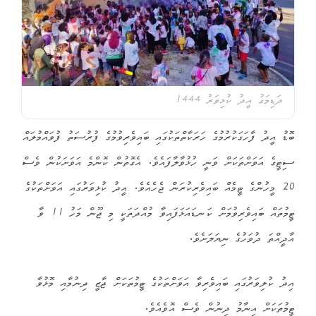
ދަޑިމަގު އީދު ކުޅިވަރު 1444
ބޮޑު އީދު ފާހަގަކުރުމުގެ ހަރަކާތްތަކުގައި ބައިވެރިވުމުގެ ފުރުސަތު ފުވައްމުލައް
ސިޓީގެ އަވަށްތަކަށް ވަނީ ހުޅުވާލާފައެވެ. އެގޮތުން ކޮންމެ އަވަށަކުން ވެސް
20 މީހުންގެ ޓީމެއް ބައިވެރިކުރަން ޖެހެއެވެ. އީދު ކުޅިވަރުގައި އަވަށްތަކުގެ
ޓީމުތައް ބައިވެރިވުމަށް ކަނޑައަޅަފައިވާ މުއްދަތަކީ މި ޖޫން މަހު 11 ވާ
އާދީއްތަ ދުވަހުގެ ނިޔަލަށެވެ.
އިދު ކުލިވަރުގައި ބައިވެރިވާ އަވަށްތަކުގެ ޓީމުތަކަށް ޖާޒީ ދިނުމާއި މޮޅުވާ
ޓީމުތަކަށް އިނާމު ދިނުން ވެސް އޮވެއެވެ.