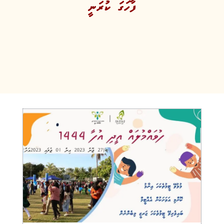
ފާހަގަ ކުރަނީ