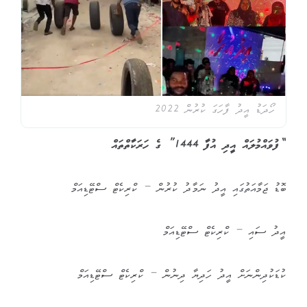
ހޯދަޑު އީދު ފާހަގަ ކުރުން 2022
“ފުވައްމުލައް އީދި އުފާ 1444” ގެ ހަރަކާތްތައް
ބޮޑު ޖަމާއަތުގައި އީދު ނަމާދު ކުރުން – ކްރިކެޓް ސްޓޭޑިއަމް
އީދު ސައި – ކްރިކެޓް ސްޓޭޑިއަމް
ކުޑަކުދިންނަށް އީދު ހަދިޔާ ދިނުން – ކްރިކެޓް ސްޓޭޑިއަމް