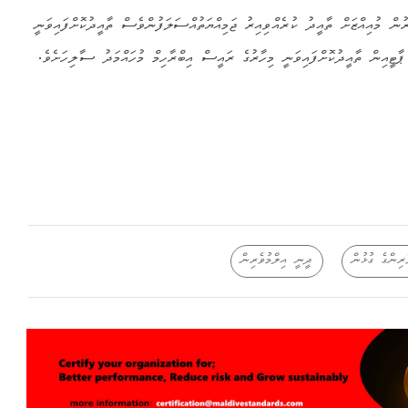
ރުން މުއިއްޒަށް ތާއީދު ކުރެއްވިއިރު ޖަމިއްޔަތުއްސަލަފުންވެސް ތާއީދުކޮށްފައިވަނީ
ާޓީއިން ތާއީދުކޮށްފައިވަނީ މިހާރުގެ ރައީސް އިބްރާހިމް މުހައްމަދު ސާލިހަށެވެ.
ެރިންގެ ގުޅުން
ދީނީ އިލްމުވެރިން