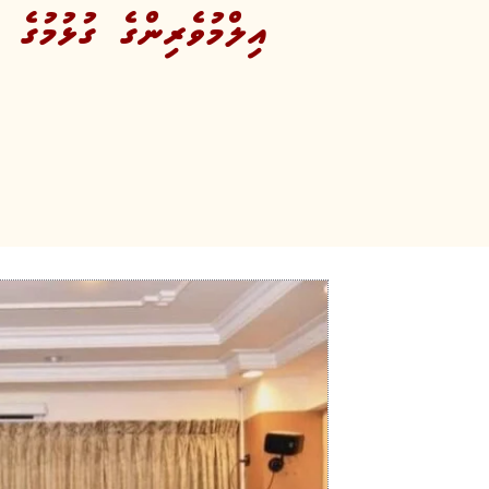
އިލްމުވެރިންގެ ގުޅުމުގެ