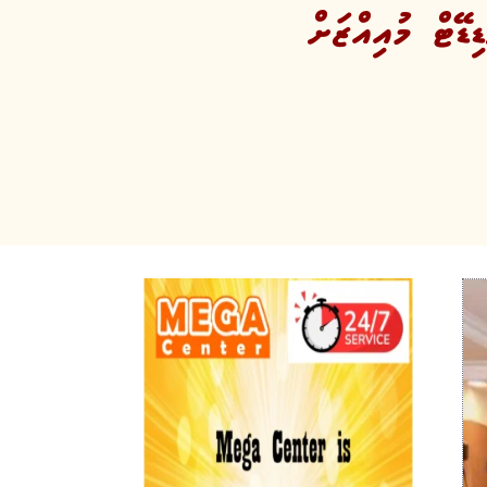
ޑޭޓް މުއިއްޒަށް