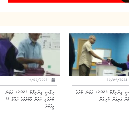
14/09/2023
30/09/20
ރިއާސީ އިންތިޚާބް 2023: ދެވަނަ ބުރުގެ
ރިއާސީ އިންތިޚާބު 2023: ދެވަނަ
ލުން ފެށިގެން ކުރިއަށް
ބުރުގައި އަލަށް ވޯޓުލުމުގެ ހައްގު 13
މީހަކަށް