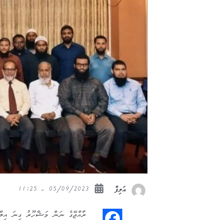
05/09/2023 - 11:25
އަލިފް
ރާއްޖޭގެ ނަން މަޝްހޫރު ގިނަ އިލްމު