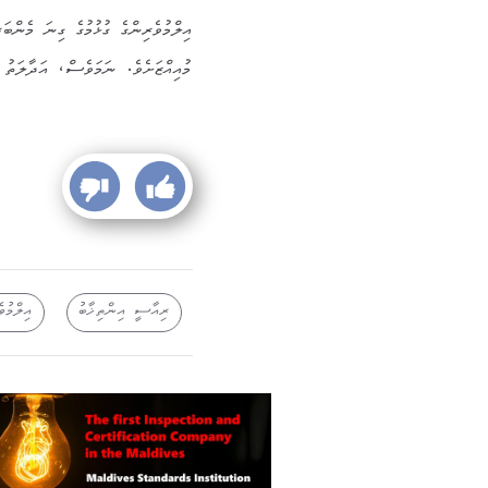
އިލްމުވެރިންގެ ގުޅުމުގެ ގިނަ މެންބަ
މުއިއްޒަށެވެ. ނަމަވެސް، އަދާލަތު ޕ
ރިއާސީ އިންތިޚާބު
އިލްމުވ