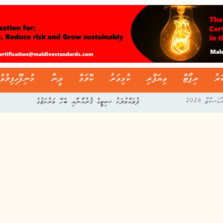
ަރު
ރިޕޯޓް
ވިޔަފާރި
ކުޅިވަރު
ކޮލަމް
ދީން
މުނިފޫހިފިލުވު
ފުވައްމުލަކު ސިޓީގެ ޤުރުއާނާއި ބެހޭ މަރުކަޒުގެ