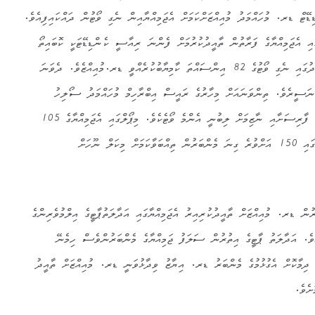
ޑޭޓް ޑރ. މުހައްމަދު މުއިއްޒަށްކަމަށް އެޖަމިއްޔާއިން ނެގި ވޯޓުން ދައްކައިފިއެވެ.
ި އެޖަމިއްޔާގެ ފަރާތުން ތާއީދުކުރުމަށް ފެންނަ ރިއާސީ ކެންޑިޑޭޓަކީ ކޮބައިތޯ
ބެލުމަށް ޖަމިއްޔާގެ މެންބަރުންގެ މެދުގައި ނެގި ވޯޓުގެ 82 އިންސައްތަ ކާމިޔާބުކުރެއްވީ ޑރ.މުއިއްޒެވެ. ދެވަނަ
ނަސީރެވެ. ތިންވަނައަށް މިހާރުގެ ރައީސް އިބްރާހިމް މުހައްމަދު ސޯލިހު
ދިޔައިރު ގާސިމަށާއި އިލްޔާސަށާއި ފާރިސަށާއި ނާޒިމަށް ލިބުނީ އެންމެ ވޯޓެކެވެ. މިޕޯލްގައި އެޖަމިއްޔާގެ 105
މެންބަރަކު ވޯޓުދެއްވިއިރު އެޖަމިއްޔާގައި 150 އަށްވުރެ ގިނަ މެންބަރުން ތިއްބަވާކަމަށް މިކަލް ނޫހަށް
ރުން ޑރ. މުއިއްޒަށް ތާއީދުކުރިއިރު އެޖަމިއްޔާގައި އަދާލަތުޕާޓީގެ އިލްމުވެރިންގެ
ވެ. އަދާލަތު ޕާޓީގެ އިތުރުން ސަލަފު ޖަމިއްޔާގެ މެންބަރުންވެސް ހިމެނޭ
ި ދިމާކޮށް އެގުޅުމުގެ މެންބަރު ޑރ. އިޔާޒު ވިދާޅުވަނީ ޑރ. މުއިއްޒަށް ތާއީދު
ށެވެ.