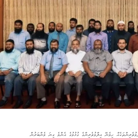
ވެރިންތަކެއް ހިމެނޭ އިލްމުވެރިންގެ ގުޅުމުގެ އެންމެ ގިނަ މެންބަރުން