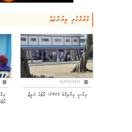
ގުޅުންހުރި ލިޔުންތައް
23
30/09/2023
ރިއާސީ އިންތިޚާބު 2023: ވޯޓުގެ ނަތީޖާ
ވޯޓު