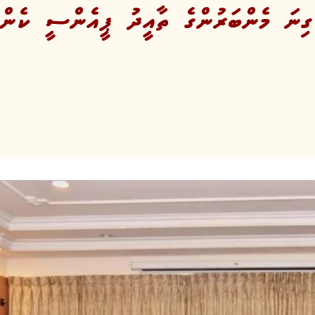
 ގިނަ މެންބަރުންގެ ތާއީދު ޕީއެންސީ ކެންޑި