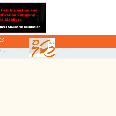
ޚަބ
7 އޯގަސްޓް 2026