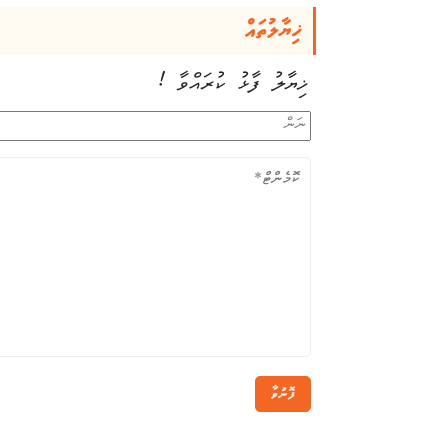
ޚިޔާލުތައް
ޚިޔާލު ފާޅު ކުރައްވާ !
ފޮނުވާ