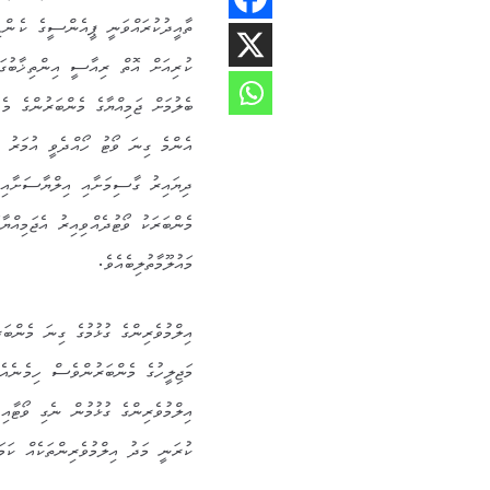
ތާއީދުކުރައްވަނީ ޕީއެންސީގެ ކެންޑި
ކުރިއަށް އޮތް ރިއާސީ އިންތިޚާބުގައ
އެންމެ ގިނަ ވޯޓު ހޯއްދެވީ އުމަރު 
މައުލޫމާތުލިބެއެވެ.
އިލްމުވެރިންގެ ގުޅުމުގެ ގިނަ މެންބަ
މަޖިލީހުގެ މެންބަރުންވެސް ހިމެނެއެ
އިލްމުވެރިންގެ ގުޅުމުން ނެގި ވޯޓާއ
ކުރަނީ މަދު އިލްމުވެރިންތަކެއް ކަމަ