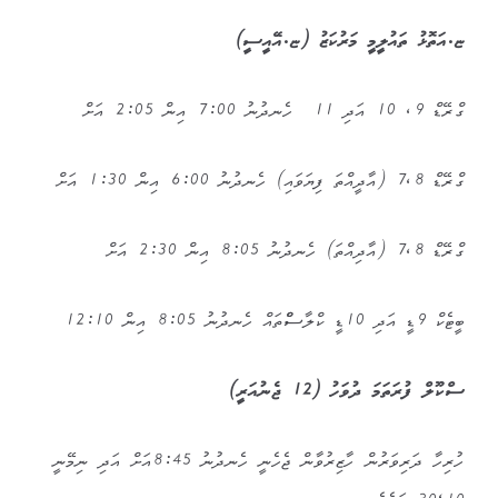
ޏ.އަތޮޅު ތައުލީމީ މަރުކަޒު (ޏ.އޭއީސީ)
ގްރޭޑް 9، 10 އަދި 11 ހެނދުނު 7:00 އިން 2:05 އަށް
ގްރޭޑް 7،8 (އާދީއްތަ ފިޔަވައި) ހެނދުނު 6:00 އިން 1:30 އަށް
ގްރޭޑް 7،8 (އާދިއްތަ) ހެނދުނު 8:05 އިން 2:30 އަށް
ބީޓެކް 9ޑީ އަދި 10ޑީ ކްލާސްްތައް ހެނދުނު 8:05 އިން 12:10
ސްކޫލް ފުރަތަމަ ދުވަހު (12 ޖެނުއަރީ)
ހުރިހާ ދަރިވަރުން ހާޒިރުވާން ޖެހެނީ ހެނދުނު 8:45އަށް އަދި ނިމޭނީ