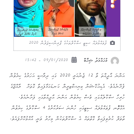
ފުވައްމުލައް ސިޓީ ސްކޫލްތަކުގެ ޕްރިންސިޕަލުން 2020
09/01/2020 - 15:42
މުހައްމަދު ޝިހާބް
އަންނަ އާދީއްތަ ވާ 12 ޖެނުއަރީ 2020 ގައި ދިރާސީ އަހަރުގެ ކިޔެވުން
ފެށޭނެއެވެ. އެޑިއުކޭޝަން މިނިސްޓރީން ކަނޑައަޅާފައިވާ ގޮތަށް ރާއްޖޭގެ
ހުރިހާ ސްކޫލެއްގައި ވެސް ކިޔެވުން އަންނަ އާދީއްތާގައި ފަށާނެއެވެ.
އެގޮތުްނ ފުވައްމުލައް ސިޓީގައި ހުންނަ ސަރުކާރުގެ 4 ސްކޫލުގެ ކިޔެވުން
ތާވަލް ކުރެވިފައިވާ ގޮތްތައް އެ ސްކޫލްތަކުން މިހާރު ވަނީ އާއްމުކޮށްފައެވެ.