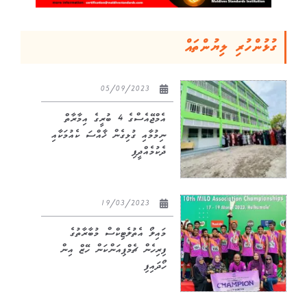
ގުޅުންހުރި ލިޔުންތައް
05/09/2023
އެމްޖޭއެސްގެ 4 ބުރީގެ އިމާރާތް
ނިމުމާއި ގުޅިގެން ޚާއްސަ ކެއުމަކާއި
ދެކުމެއްދީފި
19/03/2023
މައިލޯ އެތުލެޓިކްސް މުބާރާތުގެ
ފިރިހެން ޗެމްޕިއަންކަން ހޭޒް އިން
ހޯދައިފި