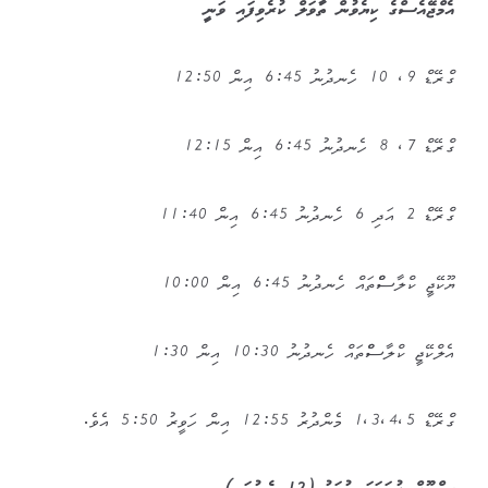
އެމްޖޭއެސްގެ ކިޔެވުން ތާވަލް ކުރެވިފައި ވަނީ
ގްރޭޑް 9، 10 ހެނދުނު 6:45 އިން 12:50
ގްރޭޑް 7، 8 ހެނދުނު 6:45 އިން 12:15
ގްރޭޑް 2 އަދި 6 ހެނދުނު 6:45 އިން 11:40
ޔޫކޭޖީ ކްލާސްްތައް ހެނދުނު 6:45 އިން 10:00
އެލްކޭޖީ ކްލާސްްތައް ހެނދުނު 10:30 އިން 1:30
ގްރޭޑް 1،3،4،5 މެންދުރު 12:55 އިން ހަވީރު 5:50 އެވެ.