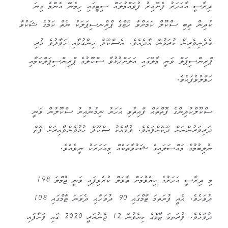
ދިރާސީ އާއަހަރު ފެށޭއިރު ފުވައްމުލައް ސިޓީގައި ހިމެނޭ އެންމެ ގިނަ
ކުދިން ތިބި ސްކޫލް ކަމަށްވާ ހޭޒްގެ ޕްރިްނސިޕަލަކު ނެތް ކަމުގެ ޝަކުވާ
ބެލެނިވެރިން ކުރަމުން އާދެއެވެ. އެސްކޫލް ހިންގުމާއި ހަވާލުވެ ހުރި
ޕްރިންސިޕަލް ވަނީ މާލޭގައި އަލަށްހުޅުވާ ސްކޫލުގެ ޕްރިންސިޕަލްކަމާއި
ހަވާލުވެފައެވެ.
ސްކޫލްކުދިންގެ ފޮތްތައް ފާއިތުވި އަހަރު ނިމުނުއިރު ސްކޫލުން ވަނީ
ދަރިވަރުންނަށް ދޫކޮށްފައެވެ. ވުމާއެކު ސްކޫލް ހުޅުވެންވާއިރަށް ފޮތް
ނުލިބުމުގެ މައްސަލައިގެ ޝަކުވާތަކެއް މިއަހަރަކު ނީވެއެވެ.
މި ދިރާސީ އަހަރުގެ ކިޔެވުމަށް ތާވަލް ކުރެވިފައި ވަނީ ޖުމްލަ 198
ދުވަހެވެ. އެއީ ފުރަތމަ ޓާމްގައި 90 ދުވަހާއި ދެވަނަ ޓާމްގައި 108
ދުވަހެވެ. ފުރަތމަ ޓާމްގެ ކިޔެވުން 12 ޖެނުއަރީ 2020 ގައި ފަށާފައި