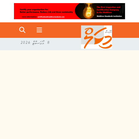
8 އޯގަސްޓް 2026