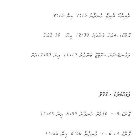
ރެއިންބޯ ޔުނިޓް ހެނދުނު 7:15 އިން 9:15
ގްރޭޑް1-4އަށް މެންދުރު 12:30 އިން 2:30އަށް
ފައުނޑޭޝަން ސްޓޭޖް މެންދުރު 11:10 އިން 12:30އަށް
ފުވައްމުލަކު ސްކޫލް
ގްރޭޑް 8 – 10އަށް ހެނދުނު 6:50 އިން 12:45
ގްރޭޑް 4، 6، 7 ހެނދުނު 6:50 އިން 11:35