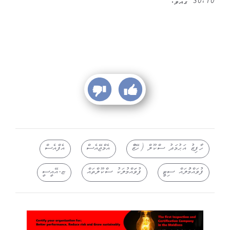
10؛30 ގައެވެ.
ހާފިޒު އަޙުމަދު ސްކޫލް (ހޭޒްް
އެމްޖޭއެސް
އެފްއެސް
ފުވައްމުަލައް ސިޓީ
ފުވަައްމުލަކު ސްކޫލްތައް
ޏ.އޭއީސީ