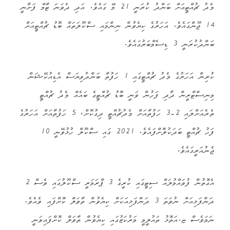
މެދު ޗުއްޓީއަށް ބަންދު ކުރަނީ 21 މޭ ގައެވެ. އަދި ދެވަނަ ޓާމް ފަށާނީ
14 ޖޫންގައެވެ. އަހަރުގެ ކިޔެވުން ނިންމައި ސްކޫލަތައް ބޮޑު ޗުއްޓީއަށް
ބަންދުކުރަނީ 3 ޑިސެމްބަރުގައެވެ.
ކުރިން އަހަރުގެ މެދު ޗުއްޓީގައި 1 ހަފުތާ ބަންދުވިޔަސް އެޑިއުކޭޝަން
މިނިސްޓްރީން ދާދި ފަހުން ވަނީ ބޮޑު ޗުއްޓީގެ ބައެއް މެދު ޗުއްޓީ
ތެރެއަށްލައި 2-3 ހަފުތާއަށް މެދުޗުއްޓީ ދިގުކޮށް، 5 ހަފުތާއަށް އަހަރުގެ
ފަހު ޗުއްޓީ ބަދަކުލޮށްފައެވެ. 2021 ގައި ސްކޫލް ހުޅުވޭނީ 10
ޖެނުއަރީގައެވެ.
އެގޮތުން ފުވައްމުލައް ސިޓީގައި ކުރީގެ 3 ޕްރަމަރީ ސްކޫލުގައި ވެސް 2
ދަންފަޅިއަށް ނުވަތަ 3 ދަންފަޅިއަކަށް ކިޔެވުން ތާވަލް ކޮށްފައި ވެއެވެ.
ނަމަވެސް ޏ.އަތޮޅު ތައުލީމީ މަރުކަޒުގައި ކިޔެވުން ތާވަލް ކޮށްފައިވަނީ