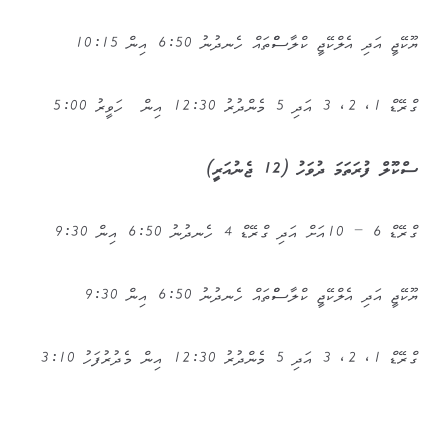
ޔޫކޭޖީ އަދި އެލްކޭޖީ ކްލާސްްތައް ހެނދުނު 6:50 އިން 10:15
ގްރޭޑް 1، 2، 3 އަދި 5 މެންދުރު 12:30 އިން ހަވީރު 5:00
ސްކޫލް ފުރަތަމަ ދުވަހު (12 ޖެނުއަރީ)
ގްރޭޑް 6 – 10އަށް އަދި ގްރޭޑް 4 ހެނދުނު 6:50 އިން 9:30
ޔޫކޭޖީ އަދި އެލްކޭޖީ ކްލާސްްތައް ހެނދުނު 6:50 އިން 9:30
ގްރޭޑް 1، 2، 3 އަދި 5 މެންދުރު 12:30 އިން މެދުރުފަހު 3:10