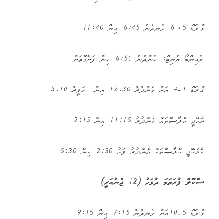
ގްރޭޑް 5، 6 ހެނދުނު 6:45 އިން 11:40
ރެއިންބޯ ޔުނިޓް: ހެންދުނު 6:50 އިން ފަށާގޮތަށް
ގްރޭޑް 1-4 އަށް މެންދުރު 12:30 އިން ހަވީރު 5:10
ޔޫކޭޖީ ކްލާސްްތައް މެންދުރު 11:15 އިން 2:15
އެލްކޭޖީ ކްލާސްްތައް މެންދުރު ފަހު 2:30 އިން 5:30
ސްކޫލް ފުރަތަމަ ދުވަހު (12 ޖެނުއަރީ)
ގްރޭޑް 5-10އަށް ހެނދުނު 7:15 އިން 9:15