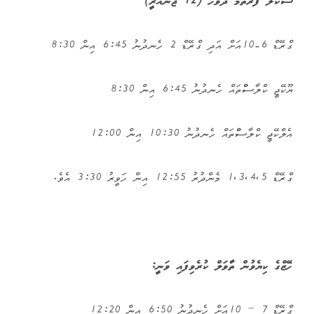
ސްކޫލް ފުރަތަމަ ދުވަހު (12 ޖެނުއަރީ)
ގްރޭޑް 6-10އަށް އަދި ގްރޭޑް 2 ހެނދުނު 6:45 އިން 8:30
ޔޫކޭޖީ ކްލާސްްތައް ހެނދުނު 6:45 އިން 8:30
އެލްކޭޖީ ކްލާސްްތައް ހެނދުނު 10:30 އިން 12:00
ގްރޭޑް 1،3،4،5 މެންދުރު 12:55 އިން ހަވީރު 3:30 އެވެ.
ހޭޒްގެ ކިޔެވުން ތާވަލް ކުރެވިފައި ވަނީ:
ގްރޭޑް 7 – 10އަށް ހެނދުނު 6:50 އިން 12:20