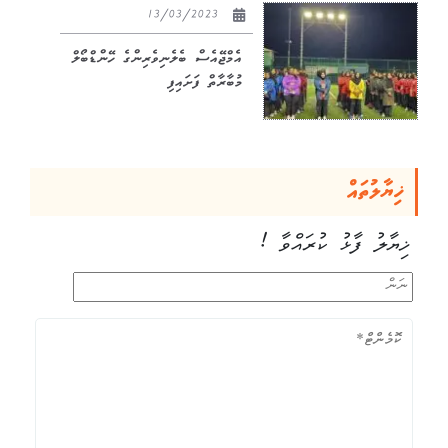
13/03/2023
އެމްޖޭއެސް ބެލެނިވެރިންގެ ހޭންޑްބޯލް
މުބާރާތް ފަށައިފި
ޚިޔާލުތައް
ޚިޔާލު ފާޅު ކުރައްވާ !