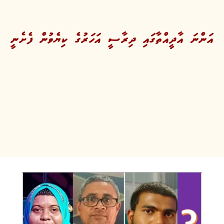
އަންނަ އާދީއްތާގައި ދިރާސީ އަހަރުގެ ކިޔެވުން ފެށެނީ