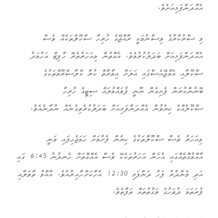
އެއްދަންފަޅިއަށެވެ.
މި ސްރުކާރުގެ ވިސްނުމަކީ ރާއްޖޭގެ ހުރިހާ ސްކޫލްތަކެއް ވެސް
އެއްދަންފަޅިއަށް ބަދަލުކުރުމެވެ. އެގޮތުން މިއަހަރުތެރޭ ހާފިޒް އަހުމަދު
ސްކޫލާއި އެމްޖޭއެސްގައި އަލަށް އިމާރާތް ކުރާ ކްލާސްރޫމްތަކުގެ
ބޭނުންކުރަން ފެށިގެން ނޫނީ ފުވައްމުލައް ސިޓީގެ ހުރިހާ
ސްކޫލެއްގެ ކިޔެވުން އެއްދަންފަޅިއަށް ބަދަލުކުރެވިގެނެއް ނުދާނެއެވެ.
މިއަހަރު ވެސް ސްކޫލްތަކުގެ ކިޔެން ފެށުމަށް ހަމަޖެހިފައި ވަނީ
އާއްމުގޮތެއްގައި އެހެން އަހަރުތަކެކޭ ވެސް އެއްގޮތަށް ހެނދުނު 6:45 ގައި
އަދި މެންދުރު ފަހު ދަންފަޅި 12:30 އެހާކަށްހާއިރުއެވެ. އާއްމު ތާވަލާއި
ފުރަތަމަ ދުވަހުގެ ވަގުތުތައް ތަފާތެވެ.