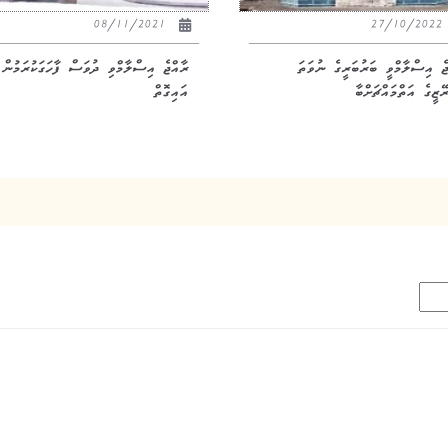
08/11/2021
27/10/20
ޖެ އިސްލާމްވީ ބަރުބަރީގެ ނުވަތަ
ރާއްޖެ އިސްލާމްވި ދުވަސް ފާހަގަކުރަމުން
ޭޒީގެ އަތްމައްޗަށްބާ
އައިގޮތް