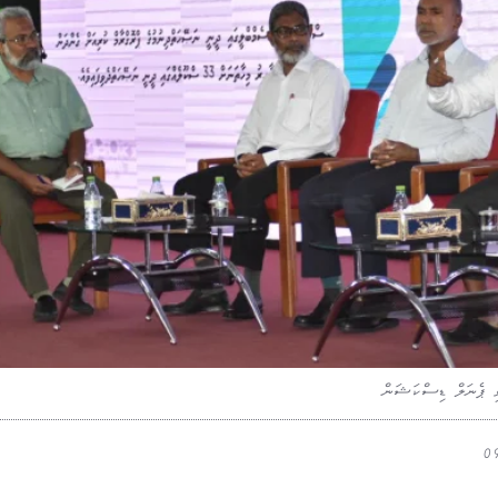
ވި ޕެނަލް ޑިސްކަޝަން