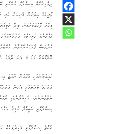
ދިވެހިރާއްޖެ އިސްލާމް ކުރެއްވި ބޭ
ތާރީޚުގެ އިތުރުން ވެރިކަން ކުރި ފަ
މިހާރު ފާހަގަކުރަމުން މިދާ ރަބީއުލ
މައުމޫނުގެ ވެރިކަމުގެ މެދުތެރޭގައެ
ނޮވެމްބަރު މަހު 6 ވަނަ ދުވަހު ނެރެއްވި އިއުލާނަކާއި އެކުގައެވެ.
އެއިއުލާނުގައި ވާގޮތުން ރާއްޖެ އިސް
ދުވަހުގެ ބަދަލުގައި އެހެން ދުވަހެ
ނެތުމުންނެވެ. އެއިއުލާނުގައި ވާގޮތ
އިސްލާމްވީ ރަބީއުލް އާޚިރާ މަހުގައި
ރާއްޖެ އިސްލާމްވި ވަކިދުވަހެއް ކަ