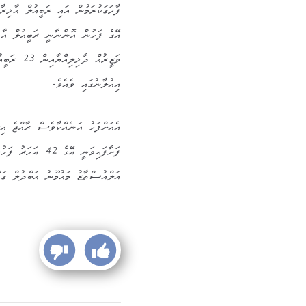
ފާހަގަކުރަމުން އައި ރަބީއުލް އާޚިރ
އިއުލާނުގައި ވެއެވެ.
އެއަށްފަހު އަނެއްކާވެސް ރާއްޖެ އިސ
އަލްއުސްތާޒު މައުމޫނު އަބްދުލް ގައް