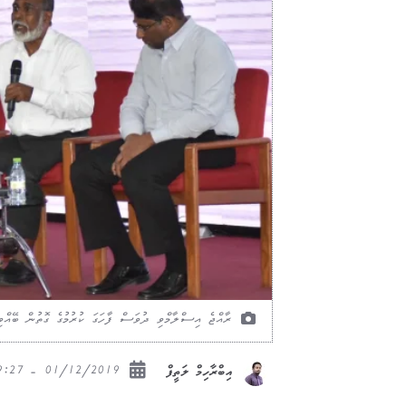
ރާއްޖެ އިސްލާމްވި ދުވަސް ފާހަގަ ކުރުމުގެ ގޮތުން ބޭއް
01/12/2019 - 09:27
އިބްރާހިމް ލަތީފް