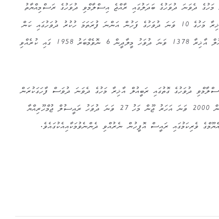
ާ މަހުގެ ދެވަނަ ދުވަހުގެ ބަދަލުގައި ރާއްޖެ އިސްލާމްވި ދުވަހުގެ ރަސްމިއްޔާތު
އޭގެ ފަހުން އޮންނާނީ ރަބީއުލް އާޚިރާ މަހުގެ 10 ވަނަ ދުވަހުގެ ފަހުން އަންނަ ފުރަތަމަ ހުކުރު ދުވަހުގައި ކަން
ވަޒީރުއް ދާޚިލިއްޔާއިން 23 ރަބީއުލް އާޚިރާ 1378 ވަނަ ދުވަހު މީލާދީން 6 ނޮވެމްބަރު 1958 ގައި ކުރެއްވި
ްލާމްވި ދުވަހުގެ ގޮތުގައި ރަބީއުލް އާޚިރާ މަހުގެ ދެވަނަ ދުވަސް ފާހަގަކުރަން
ފަށާފައިވަނީ އޭގެ 42 އަހަރު ފަހުން 2000 ވަނަ އަހަރު ޖޫން މަހު 27 ވަނަ ދުވަހު ރައީސުލް ޖުމްހޫރިއްޔާ
ޔޫމްގެ ވެރިކަމުގައި ރައީސް އޮފީހުން ނެރުއްވި ދެންނެވުމަކާއިއެކުގައެވެ.