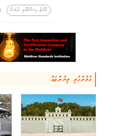
ރާއްޖެ އިސްލާމްވި ދުވަސް
ގުޅުންހުރި ލިޔުންތައް