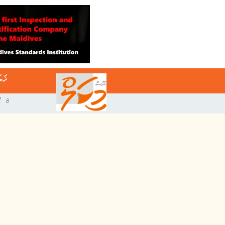
ޚަބ
8 އޯގަސްޓް 2026