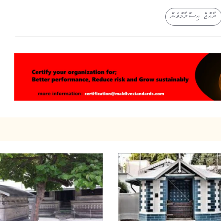
ރާއްޖެ އިސްލާމްވުން