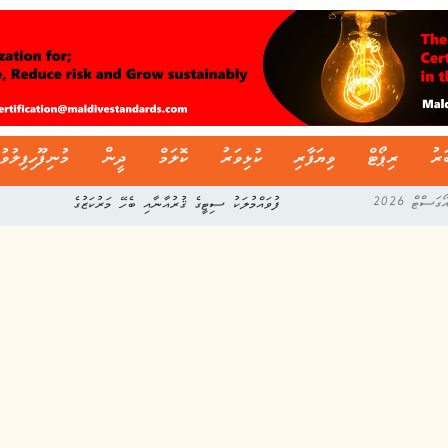
ަރު
ރިޕޯޓް
ވިޔަފާރި
ކުޅިވަރު
ކޮލަމް
ދީން
މުނިފޫހިފިލުވު
ދިވެހި ސާފިން ލީގުގެ މިއަހަރުގެ ފުރަތަމަ