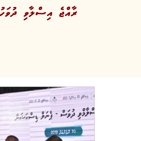
ރާއްޖެ އިސްލާވި ދުވަހުގ