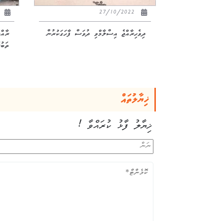
22
27/10/2022
ދިވެހިރާއްޖެ އިސްލާމްވި ދުވަސް ފާހަގަކުރުން
ރާއް
ތަބުރ
ޚިޔާލުތައް
ޚިޔާލު ފާޅު ކުރައްވާ !