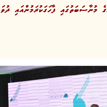
ެ މުނާސަބަތުގައި ފާހަގަކުރަމުންއައި ދުވަ