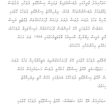
ކަލަކާއިމެދު ތާރީޚުގައި ދެބަސްވެފައިވާ ފަދައިން އިސްލާމްވި ދުވަހާއި މެދުވެސް
ރާތްތަކުގެ ދެބަސްވުންތަކެއް ވެއެވެ. ދިވެހިރާއްޖެ އިސްލާމްވި ދުވަހުގެ ގޮތުގައި
ްއާޚިރާ މަހުގެ ދެވަނަ ދުވަސް ދެވަނަ ފަހަރަށް ފާހަގަކުރައްވަން ފެއްޓެވީ ރައީސް
ވެ. ނަމަވެސް އެދުވަހަކީ އޭގެ ކުރިންވެސް ފާހަގަކުރަމުން އައިސްފައިވާ ދުވަހެކެވެ.
އެދުވަސް ފާހަގަކުރެއްވުން ހުއްޓާލެއްވީ ރައީސް އިބްރާހިމް ނާސިރުގެ ބޮޑުވަޒީރުކަމުގައި 1958 ވަނަ އަހަރު
ލާމްވި ދުވަހުގެ ގޮތުގައި އޭރު ފާހަގަކުރަމުންދިޔަ ރަބީއުލްއާޚިރާ މަހުގެ ދެވަނަ
އް ހަމަޖެއްސެވީ ރާއްޖެ އިސްލާމް ކުރެއްވި ދުވަސް ކަނޑައެޅިގެން އެގެން
ުން ރާއްޖެ އިސްލާމްވި ދުވަހެއްގެ ބަދަލުގައި އެގެން އޮތީ ދިވެހިރާއްޖެ
ކަމެވެ.
ނޑައެޅިގެން ނޭގޭ ކަމުގެ ސަބަބުން، ރާއްޖެ އިސްލާމްވި ދުވަހުގެ ގޮތުގައި