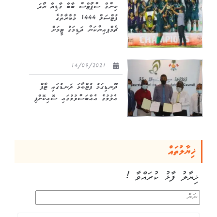
ކިންގް ސްޕޯޓްސް ބާބާ ގާޑިޔާ ރޯދަ
ފުޓްސަލް 1444 މުބާރާތުގެ
ޗެމްޕއިންކަން ދަޑިމަގު ޓީމަށް
14/09/2021
ދޫނޑިގަމު ފުޓްބޯޅަ ދަނޑުގައި ޓާފް
އެޅުމުގެ އެއްބަސްވުމުގައި ސޮއިކޮށްފި
ޚިޔާލުތައް
ޚިޔާލު ފާޅު ކުރައްވާ !