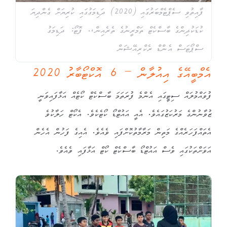
ފާއިތުވި ސެޕްޓެމްބަރުގައި (2020) ދަޑިމަގުގައި ކުރިޔަށް ގެންދިޔަ
ކުޑަކުދިންގެ ބާސްކެޓް ތަމްރީނުގެ ތެރެއިން،. ފޮޓޯ: ދަޑިމަގު
ސްޕޯޓަސް އެންޑް ރެކްރިއޭޝަން
އެމްބީއޭގެ އިއުލާން – 6 އޮކްޓޯބާރު 2020
ފުވައްމުލައް ސިޓީގައި އެންމެ ފުރަތަމަ ބާސްކެޓް ކޯޓެއް އަޅާފައިވަނީ
ޒުވާނުންގެ މަރުކަޒުގައެވެ. އެއީ އައުޓްޑޯ ކޯޓެކެވެ. އެކޯޓް ހަލާކުވެ
އެތައްފަހަރެއްގެ މަތިން މަރާމާތުކޮށްފައި ވެއެވެ. އެއިގެ ފަހުން އެހެން
އަވަށްތަކުގައި ވެސް އައުޓްޑޯ ބާސްކެޓް ކޯޓް އަޅާފައި ވެއެވެ.