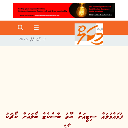
8 އޯގަސްޓް 2026
ފުވައްމުލައް ސިޓީއަށް ޔޫތު ބާސްކެޓް ބޯޅައަށް ކޯޗަކު