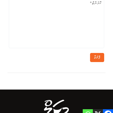
ފޮނުވާ