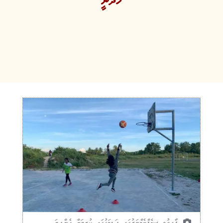
ހޯދަނީ