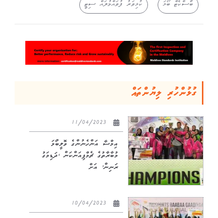
ބާސްކެޓް ބޯޅަ
ކުޅިވަރު ފުވައްމުލައް ސިޓީ
ގުޅުންހުރި ލިޔުންތައް
11/04/2023
އިމްސާ އަންހެނުންގެ ވޮލީބޯޅަ
މުބާރާތުގެ ޗެމްޕިއަންކަން ‘ދަޑިމަގު
ރަނިން’ އަށް
10/04/2023