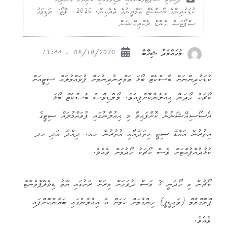
ފާއިތުވި ސެޕްޓެމްބަރުގައި ދަޑިމަގުގައި ކުރިޔަށް ގެންދިޔަ
ކުޑަކުދިންގެ ބާސްކެޓް ތަމްރީނުގެ ތެރެއިން، 2020. ފޮޓޯ: ދަޑިމަގު
ސްޕޯޓަސް އެންޑް ރެކްރިއޭޝަން
08/10/2020 - 13:44
މުހައްމަދު ޝިހާބް
ކުޑަކުދިންނަށް ބާސްކެޓް ބޯޅަ ތަމްރީނުދިނުމަށް ފުވައްމުލައް ސިޓީއަށް
ކޯޗަކު ހޯދަން އިއުލާންކޮށްފިއެވެ. މޯލްޑިވްސް ބާސްކެޓް ބޯޅަ
އެސޯސިއޭޝަނުން ކޮށްފައިވާ މި އިއުލާނުގައި ފުވައްމުލައް ސިޓީގެ
އިތުރުން އައްޑޫ ސިޓީ ހިތަދޫއާއި އުތުރުން ހއ. ދިއްދޫ އަދި ހދ
ކުޅުދުއްފުއްޓަށް ވެސް ކޯޗަކު ހޯދުމަށް ވެއެވެ.
ކޯޗުން މި ހޯދަނީ 3 މަސް ދުވަހަށް މިރަށް ރަށުގައި ޔޫތު ޑިވެލޮޕްމެންޓް
ޕްރޮގްރާމް (ވައިޑީޕީ) ހިންގުމަށް ކަމަށް އެ އިއުލާނުގައި ބަޔާންކޮށްފައި
ވެއެވެ.