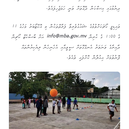
ދިނުމުގައި އިސްކަން ދޭގޮތަށް ވަނީ ހަމަޖެހިފައެވެ.
ވައިޑިޕީ ކޯޗަކަށްވުމުގެ ޝައުގުވެރިވާ ފަރާތްތަކުން މި އޮކްޓޯބަރު މަހުގެ 11
ގެ 1:00 ގެ ކުރިން
info@mba.gov.mv
އަށް ބާސްކެޓް ކޯޗިން
ދާއިރާގެ ވަނަވަރު އެނގޭގޮތަށް ސީވީއާއި އެހެނިހެން ލިޔެކިޔުންތައް
ފޮނުވުމަށް އިއުލާން ކޮށްފައިި ވެއެވެ.