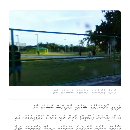
މާދަޑު ޒުވާނުންގެ މަރުކަޒުގެ ބާސްކެޓް ކޯޓް
ވައިޑިޕީ ކޯޗަކަށްވުމުގެ ޝަރުތަކީ މޯލްޑިވްސް ބާސްކެޓް ބޯޅަ
އެސޯސިއޭޝަން (އެމްބީއޭ) ކޯޗިން ލައިސެންސް ހޯދާފައިވުމެވެ. އަދި
މަގާމުތައް އިއުލާން ކުރެވިފައިވާ ރަށްތަކުގައި ދިރިއުޅޭ ފަރާތްތަކަށް ވަޒީފާ