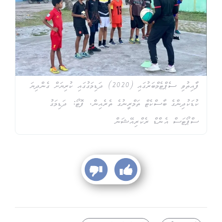
ފާއިތުވި ސެޕްޓެމްބަރުގައި (2020) ދަޑިމަގުގައި ކުރިޔަށް ގެންދިޔަ
ކުޑަކުދިންގެ ބާސްކެޓް ތަމްރީނުގެ ތެރެއިން. ފޮޓޯ: ދަޑިމަގު
ސްޕޯޓަސް އެންޑް ރެކްރިއޭޝަން