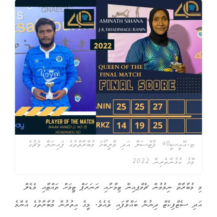
ޏ.އޭއީސީ40 ފުޓްސަލް އަދި ވޮލީބޯޅަ މުބާރާތްތުގެ ފައިނަލް މެޗުގެ
މޮޅު ކުޅުންތެރިން 2022
މި މުބާރާތް ނިމުމުން ޗެމްޕއިން ޓިމާށާއި ރަނަރަޕް ޓީމަށް ތައްޓާއި މެޑެލް
އަދި ސެޓްފިކެޓް ދިނުން ބައްވާފައި ވެއެވެ. މީގެ އިތުރުން މުބާރާތުގެ އެންމެ