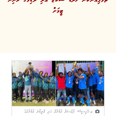
ޓީމަށް
ޏ.އޭއީސީ40 ފުތްސަލް މުބާރާތް އަދި ވޮލީބޯލަ މުބާރާތުގެ