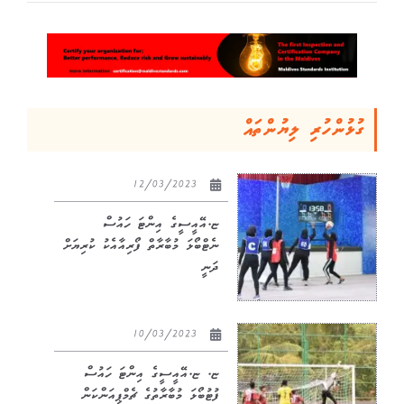
ގުޅުންހުރި ލިޔުންތައް
12/03/2023
ޏ.އޭއީސީގެ އިންޓަ ހައުސް
ނެޓްބޯޅަ މުބާރާތް ފޯރިއާއެކު ކުރިޔަށް
ދަނީ
10/03/2023
ޏ. ޏ.އޭއީސީގެ އިންޓަ ހައުސް
ފުޓުބޯޅަ މުބާރާތުގެ ޗެމްޕިއަންކަން