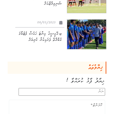
ޝަނިވިރާޒާއަށް
08/03/2023
ޏ.އޭއީސީގެ އިންޓަ ހައުސް ފުޓުބޯޅަ
މުބާރާތް ފަށައިގެން ކުރިޔަށް
ޚިޔާލުތައް
ޚިޔާލު ފާޅު ކުރައްވާ !