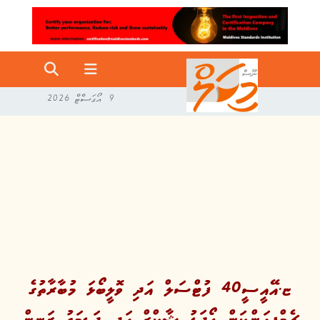
9 އޯގަސްޓް 2026
ޏ.އޭއީސީ40 ފުޓްސަލް އަދި ވޮލީބޯޅަ މުބާރާތުގެ
ޗެމްޕިއަންކަން ހޯދަޑު ޝާކްޒް އަދި ދަޑިމަގު ރަނިން