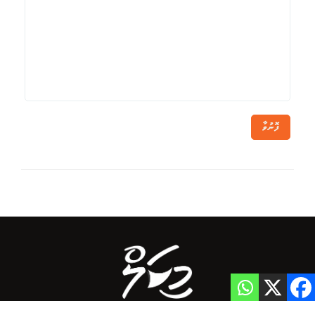
ފޮނުވާ