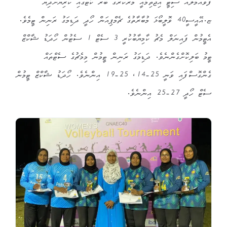
ފުވައްމުލައް ސިޓީ އިޖުތިމާއީ މަރުކަރުގެ ބޭރު ކޯޓުގައި ކުރިޔަށްދިޔަ
ޏ.އޭއީސީ40 ވޮލީބޯޅަ މުބާރާތުގެ ޗެމްޕިއަން ހޯދީ ދަޑިމަގު ރަނިން ޓީމެވެ.
އެޓީމުން ފައިނަލް މެޗު ކާމިޔާބުކުރީ 3 ސެޓް 1 ސެޓުން ހޯދަޑު ޝާކްޒް
ޓީމު ބަލިކޮށްގެންނެވެ. ދަޑިމަގު ރަނިން ޓީމުން މިމެޗުގެ ސެޓްތައް
ގެންގޮސްފައި ވަނީ 25-14، 25-19 އިންނެވެ. ހޯދަޑު ޝާކްޒް ޓީމުން
ސެޓް ހޯދީ 27-25 އިންނެވެ.