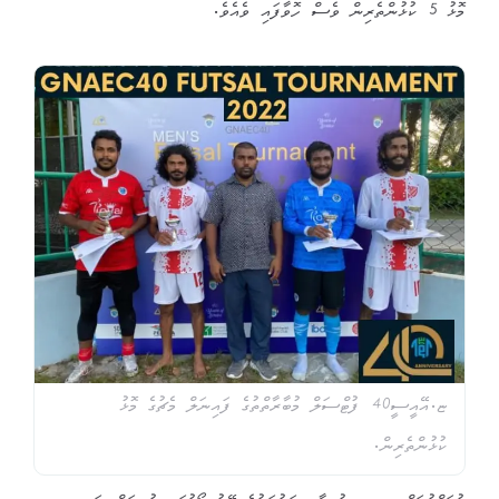
މޮޅު 5 ކުޅުންތެރިން ވެސް ހޮވާފައި ވެއެވެ.
ޏ.އޭއީސީ40 ފުޓްސަލް މުބާރާތްތުގެ ފައިނަލް މެޗުގެ މޮޅު
ކުޅުންތެރިން.