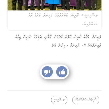
ޏ.އޭއީސީ40 ވޮލީބޯޅަ މުބާރާތްތުގެ ފައިނަލް މެޗުގެ މޮޅު
ކުޅުންތެރިން.
ފައިނަލް މެޗުގެ ކުއީން އޮފްތަ މެޗަކަށް ހޮވުނީ ދަޑިމަގު ރަނިން ޓީމުގެ
ޖާޒީނަމްބަރު 8، އާމިނަތު ސިހާނާ އެވެ.
ކުޅިވަރު ހަރަކާތްތައް
ޏ.އޭއީސީ