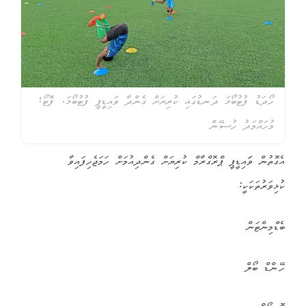
ހޯދަޑު ފުޓުބޯޅަ ދަނޑުގައި ކުރިޔަށް ގެންދާ ވައިޑީޕީ ފުޓުބޯޅަ. ފޮޓޯ؛
މުހައްމަދު ހުސޭން
އެގޮތުން ވަައިޑީޕީ ޕްރޮގްރާމް ކުރިޔަށް ގެންދިއުމަށް ހަމަޖެހިފައިވާ
ކުޅިވަރުތަކަކީ:
ބެޑްމިންޓަން
ހޭންޑް ބޯލް