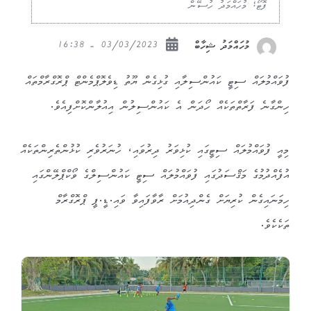
ފޮޓޯ؛ މުހައްމަދު ހުސޭން
03/03/2023 - 16:38
މުހައްމަދު ޝިހާބް
ފުވައްމުލައް ސިޓީ ކައުންސިލާއި ގުޅިގެން ޔޫތު ޑިވެލޮޕްމެންޓް ޕްރޮގްރާމްތައް
ހިންގާނެ ފަރާތްތަކެއް ހޯދަން އެ ކައުންސިލުން އިއުލާންކޮށްފިއެވެ.
މިއީ ފުވައްމުލައް ސިޓީގައި ކުޅިވަރު ދިރުވައި، ހުނަރުވެރި ކުޅުންތެރިންތަކެއް
އުފެއްދުމުގެ މަޤްސަދުގައި ފުވައްމުލައް ސިޓީ ކައުންސިލްގެ ވޯކްޕްލޭންގައި
ހިމަނައިގެން ކުރިޔަށް ގެންދިއުމަށް ރާވާފައިވާ ވައި.ޑީ.ޕީ ޕްރޮގްރާމް
ތަކެކެވެ.