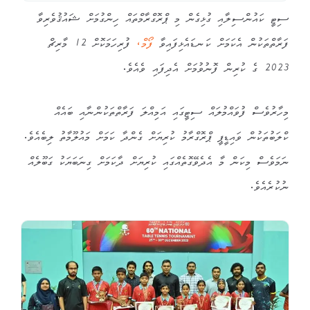
ސިޓީ ކައުންސިލާއި ގުޅިގެން މި ޕްރޮގްރާމްތައް ހިންގުމަށް ޝައުޤުވެރިވާ
ފަރާތްތަކުން އެކަމަށް ކަނޑައެޅިފައިވާ
ފޯމް،
ފުރިހަމަކޮށް 12 މާރިޗް
2023 ގެ ކުރިން ފޮނުވުމަށް އެދިފައި ވެއެވެ.
މިހާރުވެސް ފުވައްމުލައް ސިޓީގައި އަމިއްލަ ފަރާތްތަކުންނާއި ބައެއް
ކްލަބުތަކުން ވައިޑީޕީ ޕްރޮގްރާމު ކުރިޔަށް ގެންދާ ކަމަށް މައުލޫމާތު ލިބެއެވެ.
ނަމަވެސް މިކަން މާ އެދެވޭގޮތެއްގައި ކުރިޔަށް ދާކަމަށް ގިނަބަޔަކު ގަބޫލެއް
ނުކުރެއެވެ.