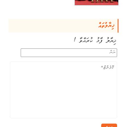
ޚިޔާލުތައް
ޚިޔާލު ފާޅު ކުރައްވާ !