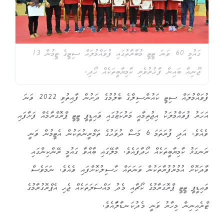
ގައުމީ 60 ވަނަ ޓީޓީ މުބާރާތުގައި ފުވައްމުލައް ސިޓީގެ ޓީމުން 13
ޖޫނިއާ ބައިން ފާޚުރުވެރި ކާމިޔާބީތަކެއް ހޯދި.
ފުވައްމުލައް ސިޓީ ކައުންސިލްގެ ބެލުމުގެ ދަށުން ފާއިތުވި 2022 ވަނަ
އަހަރު ފުވައްމުލަކު އިޖުތިމާއީ މަރުކަޒުގައި ވައިޑީޕީ ޓީޓީ ޕްރޮގްރާމެއް ފަށާފައި
ވެއެވެ. އަދި ފުރަތަމަ 6 މަސް ދުވަހުގެ ތަމްރީނުތަކުން އެޓީމުން ވަނީ
ރަނގަޅު ކާމިޔާބީތަކެއް ހޯދާފައެވެ. މާލޭގައި ބާއްވާ ގައުމީ ރޭންކިންގައި
ވާދަކޮށް އުމުރުފުރާތަކުން ވަނަތައް ހާސިލުކޮށްފައި ވެއެވެ. ނަމަވެސް
ވައިޑީޕީ ޓީޓީ ޕްރޮގަރާމުގެ ކޯޗާއި މެދު މައްސަލަތަކެއް ޖެހި އެޕްރޮގުރާމުގެ
ޓްރެއިނިން މިހާރު ވަނީ މެދުކަނޑާލާައެވެ.