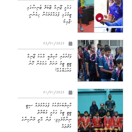
ގައުމީ ޖޫނިއާ ޓޭބަލް ޓެނިސްގައި
ޓީމުގައި ފުވައްމުލަކުން ހިމެނުނީ
‘ޒާއިމު’
03/01/2023
ފަޚުރުވެރި ކާމިޔާބީ އާއެކު ޖޫނިއާ
ޓީޓީ ޓީމު ރަށަށް އައުމުން ހޫނު
މަރުހަބާއެއް!
01/01/2023
ކާމިޔާބުކަމާއެކު ފުވައްމުލައް ސިޓީ
ޓީޓީ ޓީމު ގައުމީ މުބާރާތް
ނިންމާލައިފި- ދެން އޮތީ ރޭންކިންގެ
މެޗުތައް