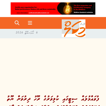
6 އޯގަސްޓް 2026
ފުވައްމުލައް ސިޓީގައި ކުޅިވަރުގެ ރޫހު ދިރުވަން ޔޫތު