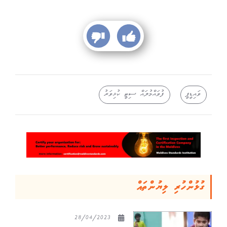
ވައިޑީޕީ
ފުވައްމުލައް ސިޓީ ކުޅިވަރު
ގުޅުންހުރި ލިޔުންތައް
28/04/2023