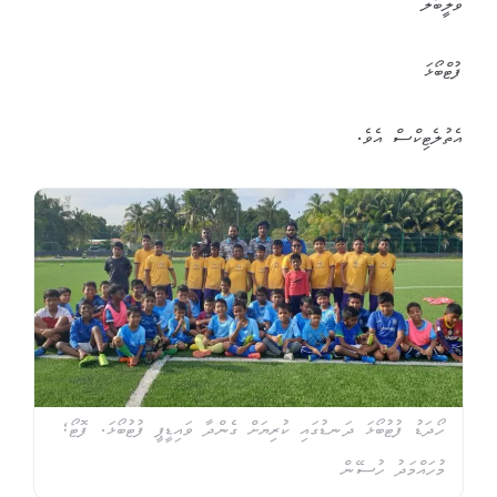
ވޮލީބޯލް
ފުޓްބޯޅަ
އެތުލެޓިކްސް އެވެ.
ހޯދަޑު ފުޓުބޯޅަ ދަނޑުގައި ކުރިޔަށް ގެންދާ ވައިޑީޕީ ފުޓުބޯޅަ. ފޮޓޯ؛
މުހައްމަދު ހުސޭން