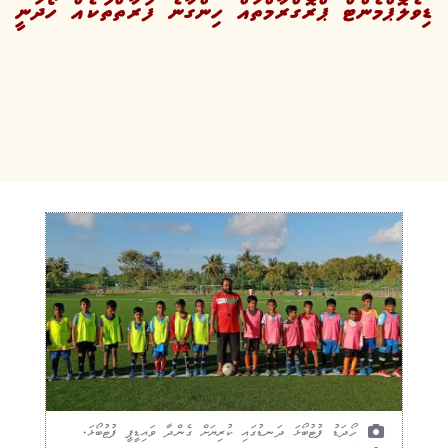
ޑިވެލޮޕްމެންޓް ޕްރޮގްރާމްތައް ހިންގާނެ ފަރާތްތަކެއް ހޯދަނީ
ހޯދަޑު ފުޓުބޯޅަ ދަނޑުގައި ކުރިޔަށް ގެންދާ ވައިޑީޕީ ފުޓުބޯޅަ.