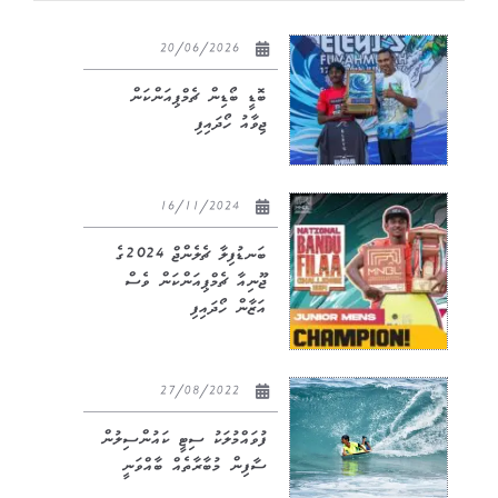
20/06/2026
ބޮޑީ ބޯޑިން ޗެމްޕިއަންކަން
ޖިވާއު ހޯދައިފި
16/11/2024
ބަނޑުފިލާ ޗެލެންޖް 2024ގެ
ޖޫނިއާ ޗެމްޕިއަންކަން ވެސް
އަޒާން ހޯދައިފި
27/08/2022
ފުވައްމުލަކު ސިޓީ ކައުންސިލުން
ސާފިން މުބާރާތެއް ބާއްވަނީ