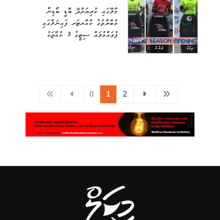
މާލޭގައި ކުރިޔަށްދާ ބޮޑީ ބޯޑިން
މުބާރާތުގެ ކްއާރޓަރ ފައިނަލްގައި
ފުވައްމުލައް ސިޓީގެ 3 ކުއްޖަކު
0
1
2