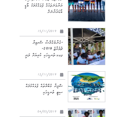
ރަންވަނަތަކެއް ފުވައްމުލަކު ބޯޑީ
ބޯޑަރުންނަށް
15/11/2019
“ގުންބުއްރާސް ސާރފިން
ޗެލެންޖު 2019”
ފވމ.ތުނޑީގައި ކުރިޔަށް ދަނީ
12/11/2019
ސާފިން މުބާރާތެއް ފުވައްމުލައް
ސިޓީ ތުނޑީގައި
04/05/2019