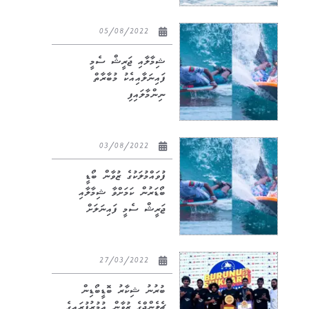
05/08/2022
ޝިމާލާއި ޖަރީޝް ސެމީ
ފައިނަލާއިއެކު މުބާރާތް
ނިންމާލައިފި
03/08/2022
ފުވައްމުލަކުގެ ޒުވާން ބޯޑީ
ބޯޑަރުން ކަމަށްވާ ޝިމާލާއި
ޖަރީޝް ސެމީ ފައިނަލަށް
27/03/2022
ބުރުނު ޝިކާރު ބޮޑީބޯޑިން
ޗެލެންޖްގެ ޒުވާން އުމުރުފުރައިގެ