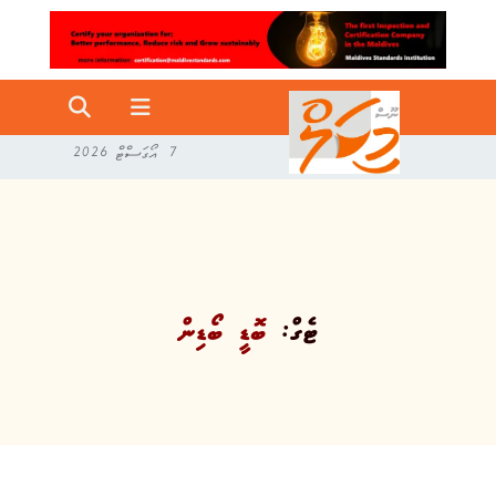
7 އޯގަސްޓް 2026
ޓެގް:
ބޮޑީ ބޯޑިން