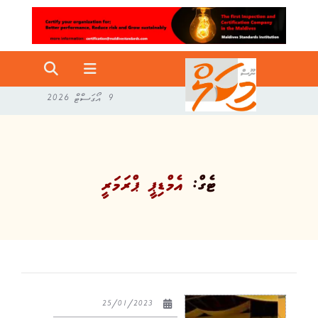
9 އޯގަސްޓް 2026
ޓެގް:
އެމްޑިޕީ ޕްރަމަރީ
25/01/2023