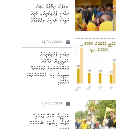
‘ބިޅިފޭށެ’ ރިޒޯޓެއް ހަދަން
ރިޔާސީ ޕްރައިމަރީގައި ކުރީގެ
ރައީސް ނަޝީދު ވިދާޅުވެއްޖެ
23/01/2023
ރިޔާސީ ޕްރައިމަރީއަށް
އެމްޑީޕީއިން ތައްޔާރު
ވަމުންއަންނައިރު ފުވައްމުލައް
ސިޓީއިން ގިނަ މެމްބަރުންތަކެއް
މަދުވެފައި
08/01/2020
އެމްޑީޕީން ބާއްވާ ޕްރަމަރީގެ
ވޯޓަސް ލިސްޓަށް ޝަކުވާއަށް