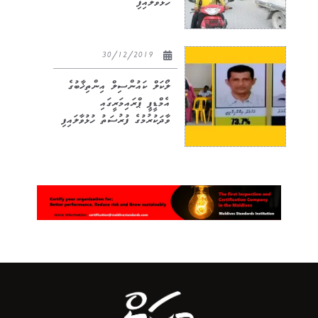
ހުޅުވާލައިފި
30/12/2019
ލޯކަލް ކައުންސިލް އިންތިޚާބުގެ
އެމްޑީޕީ ޕްރައިމަރީގައި
ވާދަކުރުމުގެ ފުރުސަތު ހުޅުވާލައިފި