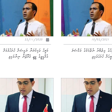
22/11/2020
10/02/2021
ީހުގެ އިތުބާރު ނެތްކަމުގެ މައްސަލަ
މަލީހު ވަކިކުރަން ރައީސަށް ހުށަހެޅުމަށް
ލީހަށް ހުށަހަޅައިފި
އެމްޑީޕީގެ ޕީޖީ ގުރޫޕުން ނިންމައިފި