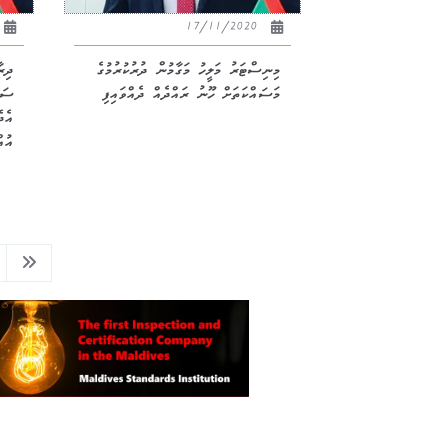
17/11/2020
މިނިސްޓަރު މަލީހު މަގާމުން ދުރުކުރުމުގެ
ދިރ
މަސައްކަތަށް ހޫނު ރައްދެއް ދެއްވައިފި
ސަބ
އެދ
އުއ