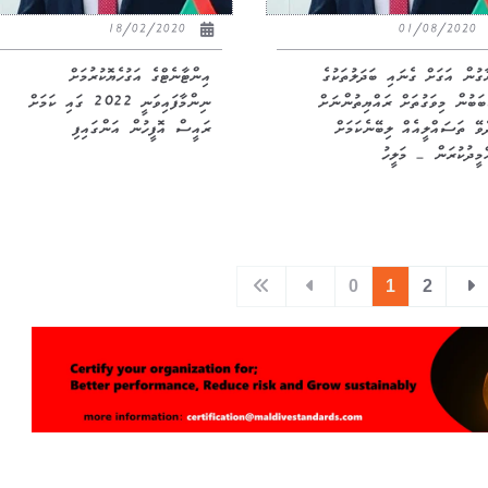
18/02/2020
01/08/2020
ާގުން އަގަށް ގެނައި ބަދަލުތަކުގެ
އިންޓާނެޓްގެ އަގުހެޔޮކުރުމަށް
ަބުން މިވަގުތަށް ރައްޔިތުންނަށް
ނިންމާފައިވަނީ 2022 ގައި ކަމަށް
ެވޭ ތަސައްލީއެއް ލިބޭނެކަމަށް
ރައީސް އޮފީހުން އަންގައިފި
ްމީދުކުރަން – މަލީހު
0
1
2