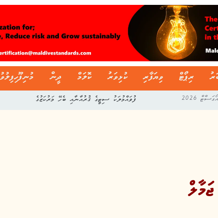
ަރު
ރިޕޯޓް
ވިޔަފާރި
ކުޅިވަރު
ކޮލަމް
ދީން
މުނިފޫހިފިލުވު
ފުވައްމުލަކު ސިޓީގެ ޤުރުއާނާއި ބެހޭ މަރުކަޒުގެ
ޖަމާލް