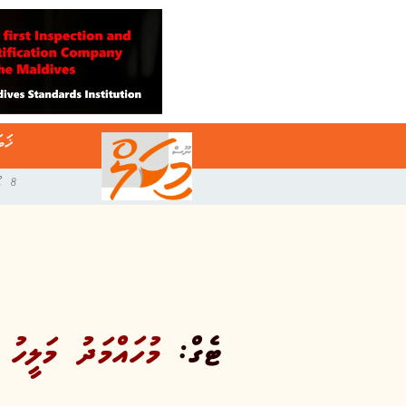
ޚަބ
8 އޯގަސްޓް 2026
ޓެގް:
މުހައްމަދު މަލީހު 