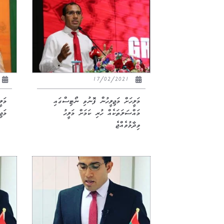
17/02/2021
މަލީހަށް މަޖިލީހުން ފޮނުވި ނޯޓިސްގައި
މަލ
މައްސަލަތަކެއް ހުރި ކަމަށް މަލީހު
މަޖި
ވިދާޅުވެއްޖެ