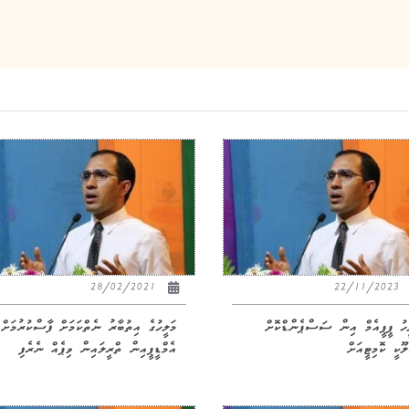
28/02/2021
22/11/2023
ީހު ޕީޕީއެމް އިން ސަސްޕެންޑްކޮށް
މަލީހުގެ އިތުބާރު ނެތްކަމަށް ފާސްކުރުމަށް
ޫކީ ކޮމިޓީއަށް
އެމްޑީޕީއިން ތްރީލައިން ވިޕެއް ނެރެފި