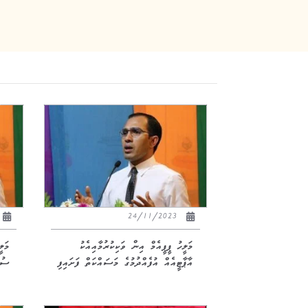
24/11/2023
މަލީހު ޕީޕީއެމް އިން ވަކިކުރުމާއިއެކު
މަލ
އާޕާޓީއެއް އުފެއްދުމުގެ މަސައްކަތް ފަށައިފި
ސުލ