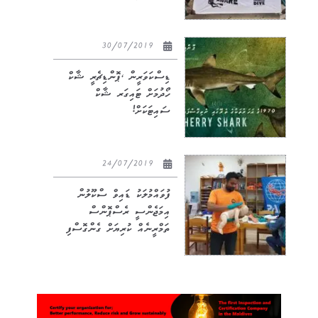
30/07/2019
ޑިސްކަވަރީން ‘ޕޮންޑިޗެރީ ޝާކް
ހޯދުމަށް ޓައިގަރ ޝާކް
ސައިޓަކަށް!
24/07/2019
ފުވައްމުލަކު ޑައިވް ސްކޫލުން
އިމަޖެންސީ ރެސްޕޮންސް
ތަމްރީނެއް ކުރިޔަށް ގެންގޮސްފި