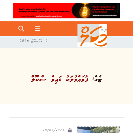
9 އޯގަސްޓް 2026
ޓެގް:
ފުވައްމުލަކު ޑައިވް ސްކޫލް
18/05/2023