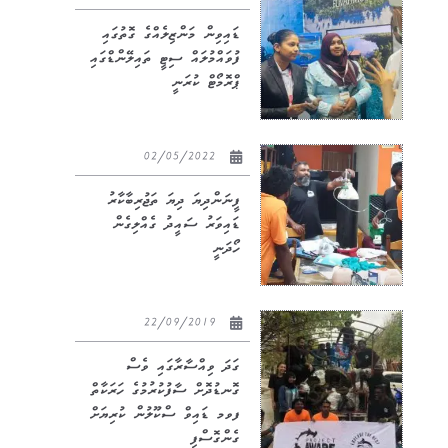
ޑައިވިން މަންޒިލެއްގެ ގޮތުގައި
ފުވައްމުލައް ސިޓީ ތައިލޭންޑްގައި
ޕްރޮމޯޓް ކުރަނީ
02/05/2022
ފީނަންދިޔަ ދިޔަ ތަޖުރިބާކާރު
ޑައިވަރު ސައީދު ގެއްލިގެން
ހޯދަނީ
22/09/2019
ގަދަ ވިއްސާރާގައި ވެސް
ގޮނޑުދޮށް ސާފުކުރުމުގެ ހަރަކާތް
ފވމ ޑައިވް ސްކޫލުން ކުރިޔަށް
ގެންގޮސްފި