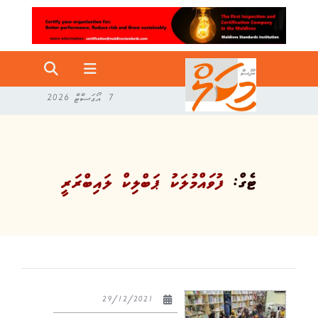
7 އޯގަސްޓް 2026
ޓެގް:
ފުވައްމުލަކު ޕަބްލިކް ލައިބްރަރީ
29/12/2021