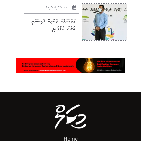
17/04/2021
ފުވައްމުލަކު ޕަބްލިކް ލައިބްރަރީ
އަލުން ހުޅުވައިފި
Home