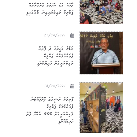
ވާހަކަ އަޑު އެހުމުގެ ޕްރޮގްރާމެއް
ޕަބްލިކް ލައިބްރަރިއިން ބާއްވައިފި
21/04/2021
މަޑުލު ވަހީދުގެ ދެ ފޮތެއް
ފުވައްމުލައްކު ޕަބްލިކް
ލައިބްރަރީއަށް ހަދިޔާކޮށްފި
18/04/2021
ފާތިމަތު ރަޝީދުގެ ޕްރޮޖެކްޓުން
ފުވައްމުލަކު ޕަބްލިކް
ލައިބްރަރީއަށް 600 އެއްހާ ފޮތް
ހަދިޔާކޮށްފި