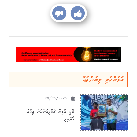
ގުޅުންހުރި ލިޔުންތައް
20/06/2026
ބޮޑީ ބޯޑިން ޗެމްޕިއަންކަން ޖިވާއު
ހޯދައިފި