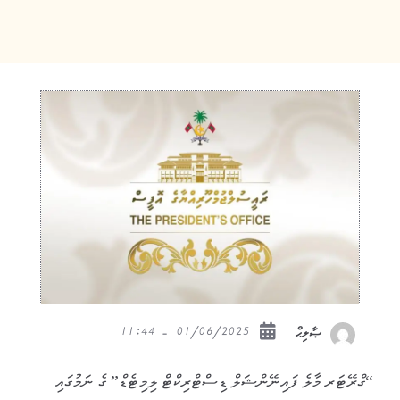
01/06/2025 - 11:44
ޞާލިޙް
“ގްރޭޓަރ މާލެ ފައިނޭންޝަލް ޑިސްޓްރިކްޓް ލިމިޓެޑް” ގެ ނަމުގައި