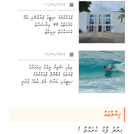
11/06/2026
ފުވައްމުލަކު ސިޓީގެ ޤުރުއާނާއި ބެހޭ
މަރުކަޒުގެ 90 އިންސައްތަ
މަސައްކަތް ނިމިއްޖެ
10/06/2026
ދިވެހި ސާފިން ލީގުގެ މިއަހަރުގެ
ފުރަތަމަ މުބާރާތް ފުވައްމުލަކު
ސިޓީގައި އަންނަ ބުދަ ދުވަހު ފެށެނީ
ޚިޔާލުތައް
ޚިޔާލު ފާޅު ކުރައްވާ !