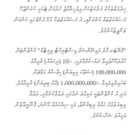
ޚިދުމަތްތަކުގެ މަރުކަޒަކަށް ދިވެހިރާއްޖެ ހެދުމަށް ޓަކައި ކުރަންޖެހޭ
މަސައްކަތްތައް ކުރުމަށާއި، އެ މަސައްކަތްތަކާ ގުޅޭ އެންމެހައި ކަންކަން
ތަންފީޒުކުރުމެވެ.
“ގްރޭޓަރ މާލެ ފައިނޭންޝަލް ޑިސްޓްރިކްޓް ލިމިޓެޑް” ކުންފުންޏަށް
ހުއްދަކޮށްފައިވާ ރައުސުލްމާލަކީ، -/10 (ދިހައެއް) ރުފިޔާގެ
100،000،000 (ސަތޭކަ މިލިޔަން) ހިއްސާގެ މައްޗަށް
ބަހައިލެވިފައިވާ -/1،000،000،000 (އެއް ބިލިޔަން) ރުފިޔާއެވެ.
އަދި އެ ކުންފުންޏަކީ އަމިއްލަ ނަމުގައި ދަޢުވާކުރުމާއި، ދަޢުވާ
ލިބިގަތުމުގެ ޙައްޤު ލިބިގެންވާ، ވަކި ސިއްކައެއް އޮންނަ، ޤާނޫނީގޮތުން
އަމިއްލަ ޝަޚްޞެކެވެ.