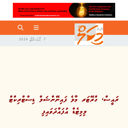
7 އޯގަސްޓް 2026
ރައީސް، ގްރޭޓަރ މާލެ ފައިނޭންޝަލް ޑިސްޓްރިކްޓް
ލިމިޓެޑް އުފައްދަވައިފި