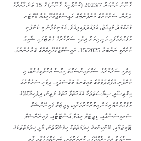
ޤާނޫނު ނަންބަރު 2023/7 (ކުންފުނީގެ ޤާނޫނު) ގެ 15 ވަނަ މާއްދާގެ
ދަށުން، ސަރުކާރުގެ ކުންފުންޏެއް ރައީސުލްޖުމްހޫރިއްޔާ ޑޮކްޓަރ
މުޙައްމަދު މުޢިއްޒު، އުފައްދަވައިފިއެވެ. އެމަނިކުފާނު މި ކުންފުނި
އުފައްދަވާފައި ވަނީ މިއަދު ދިވެހި ސަރުކާރުގެ ގެޒެޓުގައި ޝާއިޢު
ކުރެއްވި ނަންބަރު 15/2025، ރައީސުލްޖުމްހޫރިއްޔާގެ ޤަރާރުންނެވެ.
ދިވެހި ސަރުކާރުގެ ސައްތައިންސައްތަ ހިއްސާ އެކުލެވިގެންވާ، މި
ކުންފުނި އުފެއްދެވުމުގެ މައިގަނޑު މަގުސަދަކީ، ދިވެހި ސަރުކާރުގެ
އިޤްތިޞާދީ ސިޔާސަތުތަކާ އެއްގޮތްވާ ގޮތުގެ މަތީން، ދިވެހިރާއްޖޭގެ
އުފެއްދުންތެރިކަން އިތުރުކުރުމަށާއި، ޑިޖިޓަލް ފައިނޭންޝަލް
ސަރވިސަސްއާއި، ޑިޖިޓަލް ރިއަލް އެސްޓޭޓާއި، ފައިނޭންޝަލް
ޓޫރިޒަމާއި، ބޭންކިންގގެ ޚިދުމަތްތައް ހިމެނޭގޮތުން، މާލީ ޚިދުމަތްތަކުގެ
ސިނާއަތު ދިވެހިރާއްޖޭގައި ކުރިއަރުވައި، ބައިނަލްއަގުވާމީ މާލީ