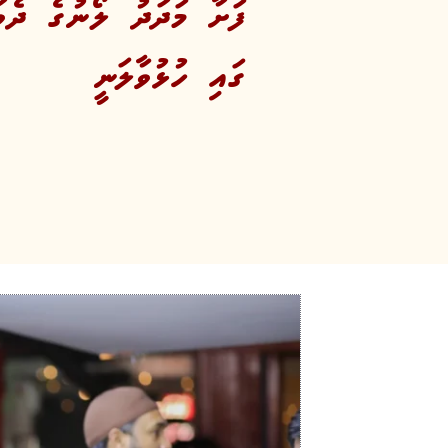
ގައި ހުޅުވާލަނީ