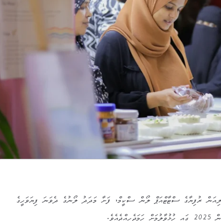
ެނުންނަށް ޚާއްޞަ 100 މިލިއަން ރުފިޔާގެ ސްޓާޓްއަޕް ލޯން ސްކީމް, ފަށާ މަދަދު ލޯނުގެ ދެވަނަ ފިޔަވަހީގެ