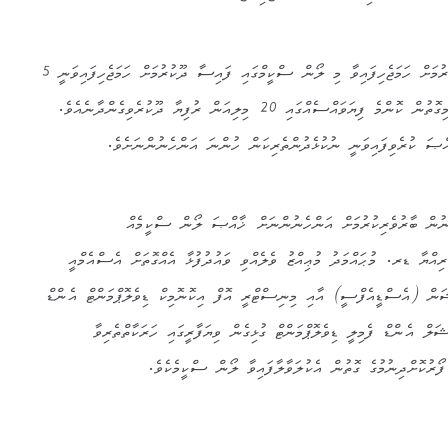
ޖުމްލަ 100 މިލިއަން ރުފިޔާ ދޫކުރުމަށް ހަމަޖެހިފައިވާ މި ލޯން ސްކީމްގައި ފައިސާ ދޫކުރުމަށް ހަމަޖެހިފައިވަނީ 5
ފިޔަވައްސަކަށް ބަހާލެވިގެންނެވެ. މިގޮތުން ކޮންމެ ފިޔަވައްސެއްގައި 20 މިލިއަން ރުފިޔާ ދޫކުރެވިގެންދާނެއެވެ.
ެނުން ބާރުވެރިކުރުމަށް އަންހެނުންނަށް ޚާއްޞަ ލޯން ސްކީމެއް
ރިއްޔާ ޑރ. މުޙައްމަދު މުޢިއްޒު ވެލެއްވި ވައުދުފުޅާ އެއްގޮތަށް އެސްއެމްއީ
ަން (އެސްޑީއެފްސީ) އާއި މިނިސްޓްރީ އޮފް އިކޮނޮމިކް ޑިވެލޮޕްމަންޓް އެންޑް
 އެންޑް ފެމިލީ ޑިވެލޮޕްމަންޓް ގުޅިގެން ވިޔަފާރީގައި ހަރަކާތްތެރިވާ
ޯރުކޮށްދިނުމުގެ ގޮތުން އެކުލަވާލާފައިވާ ލޯން ސްކީމެކެވެ.