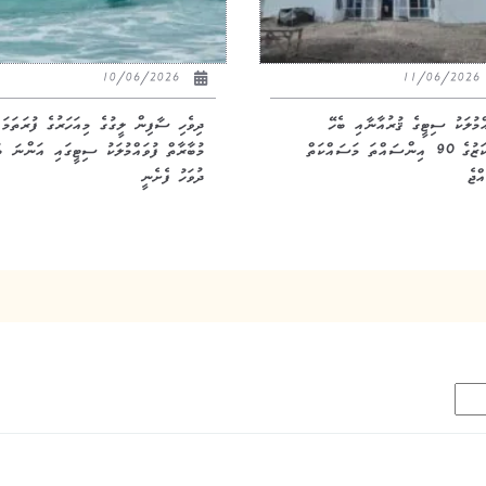
10/06/2026
11/06/20
އްމުލަކު ސިޓީގެ ޤުރުއާނާއި ބެހޭ
ދިވެހި ސާފިން ލީގުގެ މިއަހަރުގެ ފުރަތަމަ
މަރުކަޒުގެ 90 އިންސައްތަ މަސައްކަތް
މުބާރާތް ފުވައްމުލަކު ސިޓީގައި އަންނަ ބ
ްޖެ
ދުވަހު ފެށެނީ