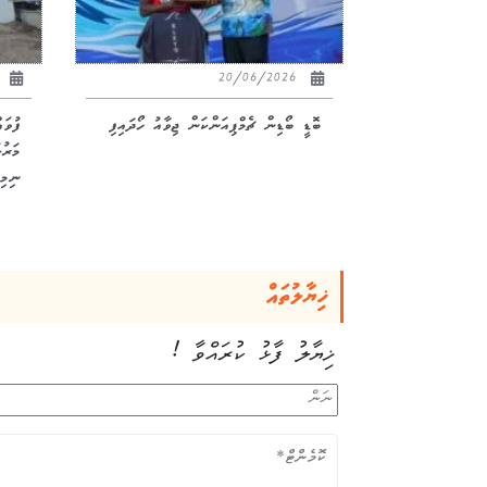
26
20/06/2026
ބޮޑީ ބޯޑިން ޗެމްޕިއަންކަން ޖިވާއު ހޯދައިފި
ފުވަ
ނިމިއ
ޚިޔާލުތައް
ޚިޔާލު ފާޅު ކުރައްވާ !