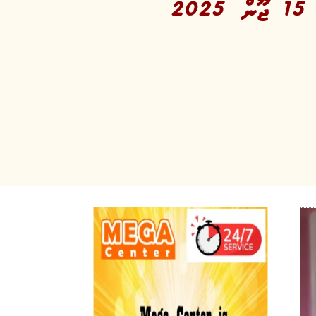
ފަށާ މަދަދު ލޯނުގެ ދެވަނަ ފިޔަވަހީގެ އެޕްލިކޭޝަން ބަލައިގަތުން 15 ޖޫން 2025