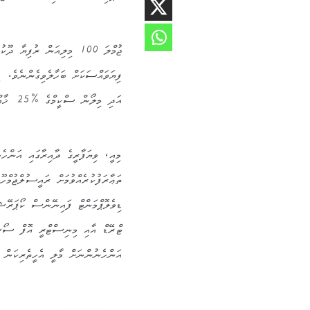
އަދި މިލޯން ސްކީމްގެ %25 ޚާއްޞަ ކުރެވިފައިވަނީ ނުކުޅެދުންތެރިކަން ހުންނަ އަންހެނުންނަށެވެ.
މިއީ، ވިޔަފާރީގެ ދާއިރާގައި އަންހ
ތަޢާރަފުކުރެއްވުމަށް ރައީސުލްޖުމްހޫ
ޑިވެލޮޕްމަންޓް ފައިނޭންސް ކޯޕަރޭޝ
ޓްރޭޑް އާއި މިނިސްޓްރީ އޮފް ސޯޝަލް
އަންހެނުންނަށް މާލީ އެހީތެރިކަން ފ