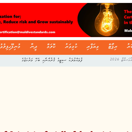
ަރު
ރިޕޯޓް
ވިޔަފާރި
ކުޅިވަރު
ކޮލަމް
ދީން
މުނިފޫހިފިލުވު
ފުވައްމުލަކު ސިޓީގެ ޤުރުއާނާއި ބެހޭ މަރުކަޒުގެ