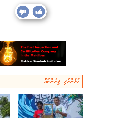
ގުޅުންހުރި ލިޔުންތައް