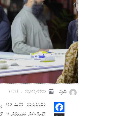
02/06/2025 - 14:49
ޞާލިޙް
އަންހ
އެޕްލިކޭޝަން ބަލައިގަތުން 15 ޖޫން 2025 ގައި ހުޅުވާލުމަށް ހަމަޖެހިއްޖެއެވެ.