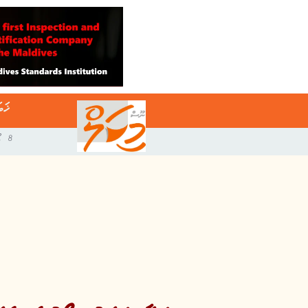
ޚަބ
8 އޯގަސްޓް 2026