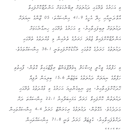
މި އަހަރުގެ ތެރޭގައި ދައުލަތަށް ލިބޭނެކަމަށް އަންދާޒާކޮށްފައިވާ
އާމްދަނީއާއި ހިލޭ އެހީގެ 41.9 އިންސައްތަ، 05 ޖޫންގެ ނިޔަލަށް
ދައުލަތަށް ލިބިފައިވާއިރު، މި އަހަރުގެ ތެރޭގައި ހިނގާނެކަމަށް
އަންދާޒާކޮށްފައިވާ ޖުމުލަ ޚަރަދުގެ ތެރެއިން މި މުއްދަތުގެ ތެރޭގައި
ދައުލަތުގެ ޚަރަދުގެ ގޮތުގައި ރެކޯޑުކޮށްފައިވަނީ 36.1 އިންސައްތައެވެ.
މި ހަފްތާގެ ވީކްލީ ފިސްކަލް ޑިވެލޮޕްމަންޓް ރިޕޯޓްގައިވާ ގޮތުން، ފާއިތުވި
ހަފްތާގެ ނިޔަލަށް ދައުލަތުގެ ބަޖެޓުން 15.6 ބިލިއަން ރުފިޔާ
ހޭދަކޮށްފައިވާއިރު، މިއީ ނިމިގެންދިޔަ އަހަރުގެ މި މުއްދަތުގެ ތެރޭގައި
ދައުލަތުން ކޮށްފައިވާ ޚަރަދާ އަޅައިބަލާއިރު 22.1 އިންސައްތަ ދަށް
ޢަދަދެކެވެ. އެގޮތުން، ދައުލަތުގެ ރިކަރަންޓް ޚަރަދު 4.4 އިންސައްތައިން
ދަށްވެފައިވާއިރު، ކެޕިޓަލް ޚަރަދު ވަނީ 71.8 އިންސައްތައިން