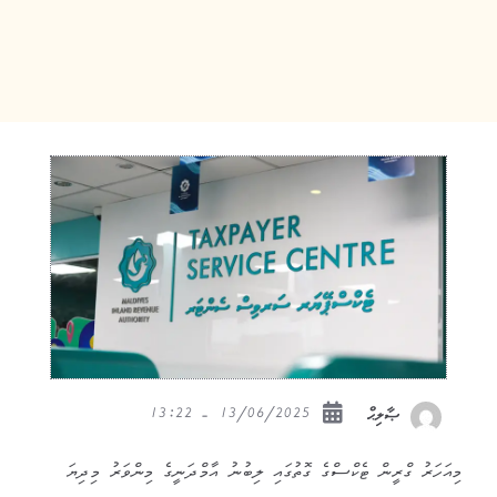
13/06/2025 - 13:22
ޞާލިޙް
މިއަހަރު ގްރީން ޓެކްސްގެ ގޮތުގައި ލިބުނު އާމްދަނީގެ މިންވަރު މިދިޔަ