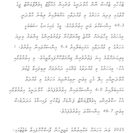
ޓެކުހާއި ޓެކްސް ނޫން އާމްދަނީގެ ތެރެއިން އެއާޕޯޓް ޑިވެލޮޕްމަންޓް ފީގެ
ގޮތުގައި މިދިޔަ އަހަރުގެ މި މުއްދަތާއި އަޅާބަލާއިރު ލިބުނު އާމްދަނީ
49.3 އިންސައްތަ ވަނީ އިތުރުވެއެވެ. މީގެ މައިގަނޑު ސަބަބަކީ
މިއަހަރުގެ މިހާތަނަށް ރާއްޖެ ޒިޔާރަތްކުރާ ފަތުރުވެރިންގެ މިންވަރު މިދިޔަ
އަހަރުގެ މި މުއްދަތާއި އަޅައިބަލާއިރު 9.4 އިންސައްތައިން އިތުރުވެ، 1
މިލިއަނަށްވުރެ ގިނަ ފަތުރުވެރިން ޒިޔާރަތްކޮށްފައިވާތީއެވެ. މި އިތުރުވުމާއި
އެކު، މިއަހަރުގެ މި މުއްދަތުގެ ތެރޭގައި ދައުލަތަށް ލިބިފައިވާ ޖުމުލަ
އާމްދަނީއާއި ހިލޭ އެހީ މިވަނީ ނިމިގެންދިޔަ އަހަރުގެ މި މުއްދަތާ
އަޅައިބަލާއިރު 6.0 އިންސައްތައިން އިތުރުވެފައެވެ. އާމްދަނީގެ އިތުރުވުމާއި
އެކު ސޮވެރިންގ ޑިވެލޮޕްމަންޓް ފަންޑަށް ޖަމާކުރި ފައިސާގެ އަދަދުވެސް
މިވަނީ 46.7 އިންސައްތަ އިތުރުވެފައެވެ.
2025 ވަނަ އަހަރަށް ރައްޔިތުންގެ މަޖިލީހުން ފާސްކޮށްފައިވާ ބަޖެޓުގައި،