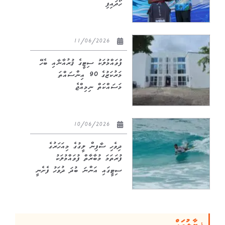
ހޯދައިފި
11/06/2026
ފުވައްމުލަކު ސިޓީގެ ޤުރުއާނާއި ބެހޭ
މަރުކަޒުގެ 90 އިންސައްތަ
މަސައްކަތް ނިމިއްޖެ
10/06/2026
ދިވެހި ސާފިން ލީގުގެ މިއަހަރުގެ
ފުރަތަމަ މުބާރާތް ފުވައްމުލަކު
ސިޓީގައި އަންނަ ބުދަ ދުވަހު ފެށެނީ