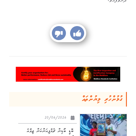
ދަށްވެފައެވެ.
ގުޅުންހުރި ލިޔުންތައް
20/06/2026
ބޮޑީ ބޯޑިން ޗެމްޕިއަންކަން ޖިވާއު