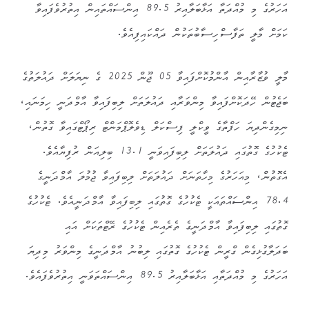
އަހަރުގެ މި މުއްދަތާ އަޅާބަލާއިރު 89.5 އިންސައްތައިން އިތުރުވެފައިވާ
ކަމަށް މާލީ ތަފާސްހިސާބުތަކުން ދައްކައިފިއެވެ.
މާލީ ވުޒާރާއިން އާންމުކޮށްފައިވާ 05 ޖޫން 2025 ގެ ނިޔަލަށް ދައުލަތުގެ
ބަޖެޓުން ހޭދަކޮށްފައިވާ މިންވަރާއި ދައުލަތަށް ލިބިފައިވާ އާމްދަނީ ހިމަނައި،
ނިމިގެންދިޔަ ހަފްތާގެ ވީކްލީ ފިސްކަލް ޑިވެލޮޕްމަންޓް ރިޕޯޓްގައިވާ ގޮތުން،
ޓެކުހުގެ ގޮތުގައި ދައުލަތަށް ލިބިފައިވަނީ 13.1 ބިލިއަން ރުފިޔާއެވެ.
އެގޮތުން، މިއަހަރުގެ މިހާތަނަށް ދައުލަތަށް ލިބިފައިވާ ޖުމުލަ އާމްދަނީގެ
78.4 އިންސައްތައަކީ ޓެކުހުގެ ގޮތުގައި ލިބިފައިވާ އާމްދަނީއެވެ. ޓެކުހުގެ
ގޮތުގައި ލިބިފައިވާ އާމްދަނީގެ ތެރެއިން ޓެކުހުގެ ރޭޓްތަކަށް އައި
ބަދަލާގުޅިގެން ގްރީން ޓެކުހުގެ ގޮތުގައި ލިބުނު އާމްދަނީގެ މިންވަރު މިދިޔަ
އަހަރުގެ މި މުއްދަތާއި އަޅާބަލާއިރު 89.5 އިންސައްތަވަނީ އިތުރުވެފައެވެ.