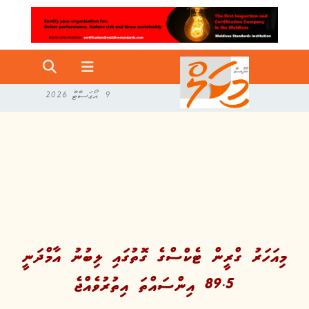
9 އޯގަސްޓް 2026
މިއަހަރު ގްރީން ޓެކްސްގެ ގޮތުގައި ލިބުނު އާމްދަނީ
89.5 އިންސައްތަ އިތުރުވެއްޖެ