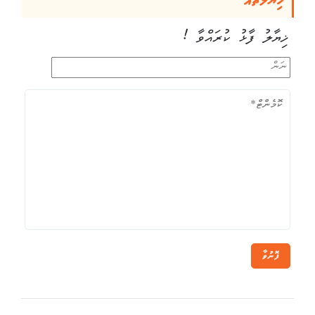
ޚިޔާލުތައް
ޚިޔާލު ފާޅު ކުރައްވާ !
ފޮނުވާ