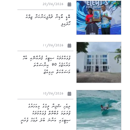
20/06/2026
ބޮޑީ ބޯޑިން ޗެމްޕިއަންކަން ޖިވާއު
ހޯދައިފި
11/06/2026
ފުވައްމުލަކު ސިޓީގެ ޤުރުއާނާއި ބެހޭ
މަރުކަޒުގެ 90 އިންސައްތަ
މަސައްކަތް ނިމިއްޖެ
10/06/2026
ދިވެހި ސާފިން ލީގުގެ މިއަހަރުގެ
ފުރަތަމަ މުބާރާތް ފުވައްމުލަކު
ސިޓީގައި އަންނަ ބުދަ ދުވަހު ފެށެނީ