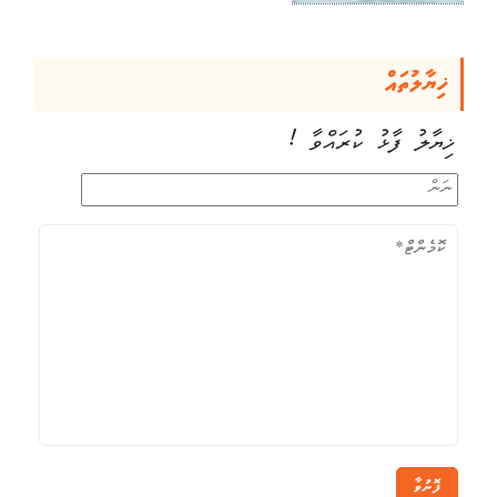
ޚިޔާލުތައް
ޚިޔާލު ފާޅު ކުރައްވާ !
ފޮނުވާ