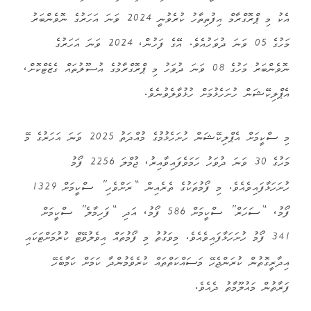
އެކު މި ޕްރޮގްރާމް އިފުތިތާހު ކުރެވުނީ 2024 ވަނަ އަހަރުގެ ނޮވެންބަރު
މަހުގެ 05 ވަނަ ދުވަހުއެވެ. އޭގެ ފަހުން، 2024 ވަނަ އަހަރުގެ
ނޮވެންބަރު މަހުގެ 08 ވަނަ ދުވަހު މި ޕްރޮގްރާމުގެ އުސޫލުތައް ގެޒެޓްކޮށް،
އެޕްލިކޭޝަން ހުށަހެޅުމަށް ހުޅުވާލެވުނެވެ.
މި ސްކީމަށް އެޕްލިކޭޝަން ހުށަހެޅުމުގެ މުއްދަތު 2025 ވަނަ އަހަރުގެ މޭ
މަހުގެ 30 ވަނަ ދުވަހު ހަމަވެފައިވާއިރު، ޖުމްލަ 2256 ފޯމު
ހުށަހަޅާފައިވެއެވެ. މި ފޯމުތަކުގެ ތެރެއިން “ރަށްވެހި” ސްކީމަށް 1329
ފޯމު، “ސަހަރް” ސްކީމަށް 586 ފޯމު، އަދި “ފަހިމާލެ” ސްކީމަށް
341 ފޯމު ހުށަހަޅާފައިވެއެވެ. މިވަގުތު މި ފޯމުތައް އިވެލުވޭޓް ކުރުމަށްޓަކައި
އިދާރީގޮތުން ކުރަންޖެހޭ މަސައްކަތްތައް ކުރެވެމުންދާ ކަމަށް ކަމާބެހޭ
ފަރާތުން މައުލޫމާތު ދެއެވެ.