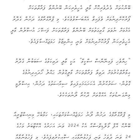
ބޭންކުތަށް މެދުވެރިކޮށް މާލީ އެހީތެރިކަން ބޭނުންވާ ފަރާތްތަކަށް
ފޯރުކޮށްދިނުމަށް ވެފައިވާ އެއްބަސްވުމެކެވެ. މި ޕްރޮގްރާމްގެ ދަށުން ގެދޮރު
އެޅުމަށް ނުވަތަ ގޯތިގަތުމަށް ބޭނުންވާ ފަރާތްތަކަށް ފަސޭހަ އުސޫލުން މާލީ
އެހީތެރިކަން ފޯރުކޮށްދިނުމަށް ވަނީ އިންތިޒާމު ހަމަޖައްސާފައެވެ.
“ހިޔާވެހި ފައިނޭންސް ސްކީމް” އަކީ މާލީ ދަތިކަމުގެ ސަބަބުން ގެދޮރު
އިމާރާތްކުރުމަށް ދަތިވާ ފަރާތްތަކަށް މާލީގޮތުން ޙައްލު ހޯދައިދިނުމުގެ
ގޮތުން، ސަރުކާރުން އެކަށައަޅައިފައިވާ ސިޔާސަތުގެ ދަށުން، އިސްލާމީ
މިންގަނޑުތަކާ އެއްގޮތަށް ދޫކުރާ ލޯނުތަކެކެވެ.
މި ޕްރޮގްރާމްގެ ދަށުން ލޯނު ހަމަޖެއްސުމަށްޓަކައި، ކަމާބެހޭ މިނިސްޓްރީއާ
ބޭންކް އޮފް މޯލްޑިވްސްއާ އެކު 2024 ވަނަ އަހަރުގެ އޮކްޓޫބަރު މަހުގެ
24 ވަނަ ދުވަހު ވަނީ ފަހުމުނާމާގައި ސޮއިކުރެވިފައެވެ. މި ފަހުމުނާމާއާ