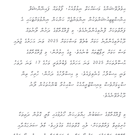
އިވެލުވޭޝަންގެ މަސައްކަތް ނިމުމާއެކު، ފޯމުތައް ފައިނޭންޝަލް
އިންސްޓިޓިއުޝަންތަކުން ނިންމަންޖެހޭ ކަންކަން ނިންމުމަށްޓަކައި އެ
ފަރާތްތަކަށް ފޮނުވިގެންދާނެއެވެ. މި ޕްރޮގްރާމްގެ ދަށުން ލޯނުތައް
ދޫކުރެވިގެންދާނެ ކަމަށް ބެލެވޭ މަސްކަމަށް 2025 ވަނަ އަހަރުގެ ޖުލައި
މަސް ކަމަށް ރިޕޯޓްތައް ބުނެއެވެ. މީގެ އިތުރުން، މި ޕްރޮގްރާމްގެ
އުސޫލުތަކަށް 2025 ވަނަ އަހަރުގެ ފެބުރުވަރީ މަހުގެ 17 ވަނަ ދުވަހު
ވަނީ އިސްލާހު ގެނެވިފައެވެ. މި އިސްލާހުގެ ދަށުން، ހުރިހާ ތިން
ސްކީމަށްވެސް މިނިސްޓްރީއާއެކު ސޮއިކުރާ ބޭންކުތަކުން ލޯނު
ދޫކުރެވޭނެއެވެ.
މި ޕްރޮގްރާމްގެ ސަބަބުން ހިޔާވަހިކަން ހޯދުމުގައި މާލީ ގޮތުން ދަތިތަކާ
ކުރިމަތިވާ ފަރާތްތަކަށް، ލުއި ގޮތްތަކެއް މަގުފަހިވެ، މާލެ ސަރަޙައްދާއި