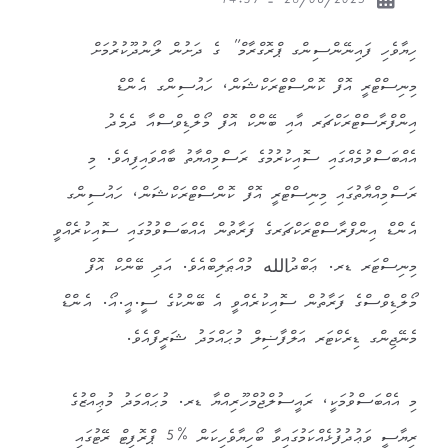
28/06/2025 - 14:37
ހިޔާވެހި ފައިނޭންސިންގ ޕްރޮގްރާމް” ގެ ދަށުން ލޯނުދޫކުރުމަށް
މިނިސްޓްރީ އޮފް ކޮންސްޓްރަކްޝަން، ހައުސިންގ އެންޑް
އިންފްރާސްޓްރަކްޗަރ އާއި ބޭންކް އޮފް މޯލްޑިވްސްއާ ދެމެދު
އެއްބަސްވުމެއްގައި ސޮއިކުރުމުގެ ރަސްމިއްޔާތު ބާއްވައިފިއެވެ. މި
ރަސްމިއްޔާތުގައި މިނިސްޓްރީ އޮފް ކޮންސްޓްރަކްޝަން، ހައުސިންގ
އެންޑް އިންފްރާސްޓްރަކްޗަރގެ ފަރާތުން އެއްބަސްވުމުގައި ސޮއިކުރެއްވީ
މިނިސްޓަރ ޑރ. ޢަބްދުالله މުއްޠަލިބްއެވެ. އަދި ބޭންކް އޮފް
މޯލްޑިވްސްގެ ފަރާތުން ސޮއިކުރެއްވީ އެ ބޭންކުގެ ސީ.އީ.އޯ. އެންޑް
މެނޭޖިންގ ޑިރެކްޓަރ އަލްފާޟިލް މުޙައްމަދު ޝަރީފްއެވެ.
މި އެއްބަސްވުމަކީ، ރައީސުލްޖުމްހޫރިއްޔާ ޑރ. މުޙައްމަދު މުޢިއްޒުގެ
ރިޔާސީ ވަޢުދުފުޅެއްކަމުގައިވާ ބޯހިޔާވެހިކަން %5 ޕްރޮފިޓް ރޭޓުގައި