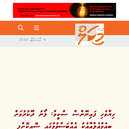
6 އޯގަސްޓް 2026
ހިޔާވެހި ފައިނޭންސް ސްކީމް: ލޯނު ދޫކުރުމަށް
ބީއެމްއެލްއާއެކު އެއްބަސްވުމުގައި ސޮއިކޮށްފި