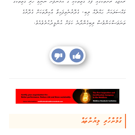
ރާއްޖޭގެ ރަށްތަކުގައި ފަޅު ގޯތިތަކާއި ގެ އަޅަންފަށާ ނުނިމި ހުރި ގޯތިތަކުގެ
މައްސަލައަށް ޙައްލެއް ލިބި، ގެދޮރުނެތިފައިވާ ޢާއިލާތަކަށް ގެދޮރުގެ
ތަނަވަސްކަންވެސް ލިބިގެންދާނެ ކަމަށް އުންމީދުކުރެވެއެވެ.
ގުޅުންހުރި ލިޔުންތައް