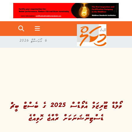
6 އޯގަސްޓް 2026
ވޯލްޑް ޓޫރިޒަމް އެވޯޑްސް 2025 ގެ ބެސްޓް ބީޗް
ޑެސްޓިނޭޝަނަކަށް ރާއްޖެ ހޮވިއްޖެ