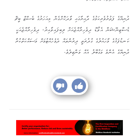
ދުނިޔޭގެ ފަތުރުވެރިކަމުގެ ދާއިރާގައި ވާދަކޮށްގެން މިއަހަރުގެ ބެސްޓް ބީޗް
ޑެސްޓިނޭޝަން އެވޯޑް ދިވެހިރާއްޖެއަށް ލިބިފައިވާއިރު، ދިވެހިރާއްޖެއަކީ
ކަނޑުފަޅުގެ މާހައުލުގެ ގުދުރަތީ ދިރުންތައް ދެމެހެއްޓުމަށް މަސައްކަތްކުރާ
ދުނިޔޭގެ އެންމެ މަގުބޫލު އެއް މަންޒިލެވެ.