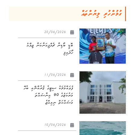
ގުޅުންހުރި ލިޔުންތައް
20/06/2026
ބޮޑީ ބޯޑިން ޗެމްޕިއަންކަން ޖިވާއު
ހޯދައިފި
11/06/2026
ފުވައްމުލަކު ސިޓީގެ ޤުރުއާނާއި ބެހޭ
މަރުކަޒުގެ 90 އިންސައްތަ
މަސައްކަތް ނިމިއްޖެ
10/06/2026