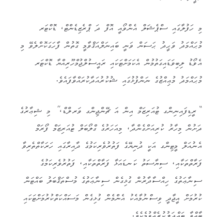
މި ހަފުލާގައި ސްޕެޝަލް އެންވޯއީ އޮފް ދަ ޕްރެޒިޑެންޓް، ޑޮކްޓަރ
މުޙައްމަދު ވަޙީދު ޙަސަން ވަނީ ބައިނަލްއަޤްވާމީ ގޮތުން ފާހަގަކޮށްލެވޭ މި
އެވޯޑު ލިބިވަޑައިގަތުމުން އެކަމަށްޓަކައި ރައީސުލްޖުމްހޫރިއްޔާ ޑޮކްޓަރ
މުޙައްމަދު މުޢިއްޒުގެ ނަންފުޅުގައި ޝުކުރުއަދާކުރައްވާފައެވެ.
“ރީޑިފައިނިންގ ޓުއަރިޒަމް އިން އަ ޗޭންޖިންގ ވަރލްޑް،” މި ޝިޢާރުގެ
ދަށުން މިހާރު ކުރިއަށްގެންދާ، މިއަހަރުގެ ގްލޯބަލް ޓުއަރިޒަމް ފޯރަމް
އެނުއަލް މީޓިންގ އަކީ ދުނިޔޭގެ ފަތުރުވެރިކަމުގެ ދާއިރާގައި ހަރަކާތްތެރިވާ
ފަރާތްތަކާއި، ސިޔާސަތު ކަނޑައަޅާ ފަރާތްތަކާއި، ފަތުރުވެރިކަމުގެ
ސިނާޢަތުގެ ހިއްސާދާރުން ގުޅިގެން ސިނާޢަތުގެ މުސްތަޤްބަލު ބައްޓަން
ކުރުމަށް އީޖާދީ ވިސްނުމާއެކު އެންމެން ގުޅިގެން މަސައްކަތްކުރުމަށްޓަކައި
ބާއްވާ ބައްދަލުކުރެއްވުމެކެވެ.