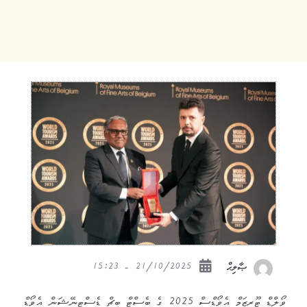
21/10/2025 - 15:23
ޞާލިޙް
ވޯލްޑް ޓޫރިޒަމް އެވޯޑްސް 2025 ގެ ބެސްޓް ބީޗް ޑެސްޓިނޭޝަން އެވޯޑް