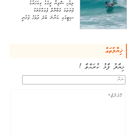
ދިވެހި ސާފިން ލީގުގެ މިއަހަރުގެ
ފުރަތަމަ މުބާރާތް ފުވައްމުލަކު
ސިޓީގައި އަންނަ ބުދަ ދުވަހު ފެށެނީ
ޚިޔާލުތައް
ޚިޔާލު ފާޅު ކުރައްވާ !