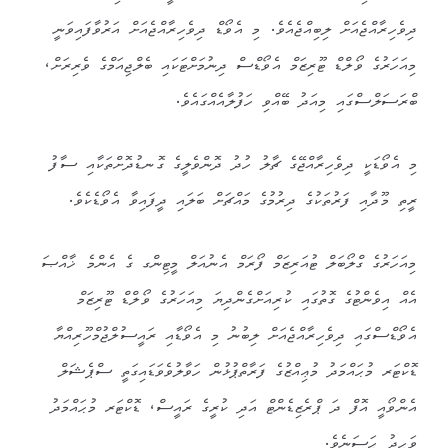
ދިވެހިރާއްޖެއަށް ލިބިއްޖެއެވެ. މި އެވޯޑް ދިވެހިރާއްޖެއަށް އަރުވާފައިވަނީ
މިއަހަރުގެ ވޯލްޑް ޓޫރިޒަމް އެވޯޑްސް ދިނުމަށްޓަކައި ބެލްޖިއަމްގެ ވެރިރަށް،
ބްރަސަލްސްގައި މިއަދު ބޭއްވި ހަފުލާއެއްގައެވެ.
މި އެވޯޑަކީ ދިވެހިރާއްޖޭގެ ޗާލު ހުދު ދޮންވެލީގެ ގޮނޑުދޮށްތަކާއި ސާފު
ރީތި މޫދާއި ފަރުތަކުގެ ދިރުމުގެ މައްޗަށް ބަލައި ދީފައިވާ އެވޯޑެކެވެ.
މިއަހަރުގެ ގްލޯބަލް ޓުއަރިޒަމް ފޯރަމް އެނުއަލް މީޓިންގ ގެ އެންމެ ޚާއްޞަ
އެއް އިވެންޓުގެ ގޮތުގައި ކުރިއަށްގެންދިޔަ މިއަހަރުގެ ވޯލްޑް ޓޫރިޒަމް
އެވޯޑްސްގައި ދިވެހިރާއްޖެއަށް ލިބުނު މި އެވޯޑާއި ރައީސުލްޖުމްހޫރިއްޔާ
ޑޮކްޓަރ މުޙައްމަދު މުޢިއްޒުގެ ފަރާތްޕުޅުން ހަވާލުވެވަޑައިގަތީ ސްޕެޝަލް
އެންވޯއީ އޮފް ދަ ޕްރެޒިޑެންޓް އަދި ކުރީގެ ރައީސް، ޑޮކްޓަރ މުޙައްމަދު
ވަޙީދު ޙަސަނެވެ.