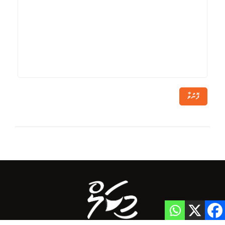
ފޮނުވާ