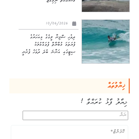
މަސައްކަތް ނިމިއްޖެ
10/06/2026
ދިވެހި ސާފިން ލީގުގެ މިއަހަރުގެ
ފުރަތަމަ މުބާރާތް ފުވައްމުލަކު
ސިޓީގައި އަންނަ ބުދަ ދުވަހު ފެށެނީ
ޚިޔާލުތައް
ޚިޔާލު ފާޅު ކުރައްވާ !