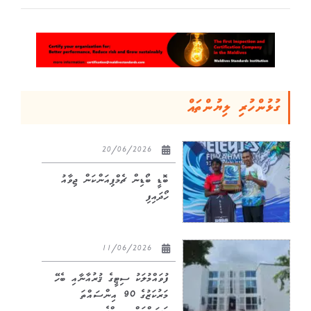
ގުޅުންހުރި ލިޔުންތައް
20/06/2026
ބޮޑީ ބޯޑިން ޗެމްޕިއަންކަން ޖިވާއު
ހޯދައިފި
11/06/2026
ފުވައްމުލަކު ސިޓީގެ ޤުރުއާނާއި ބެހޭ
މަރުކަޒުގެ 90 އިންސައްތަ