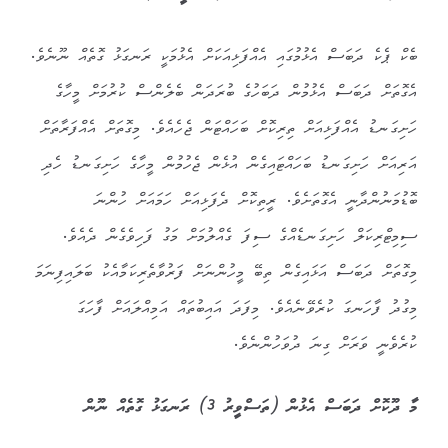
ބެކް ޕެކެ ދަބަސް އެޅުމުގައި އެއްފަޅިއަކަށް އެޅުމަކީ ރަނގަޅު ގޮތެއް ނޫނެވެ.
އެގޮތަށް ދަބަސް އެޅުމުން ދަބަހުގެ ބުރަދަން ބެލެންސް ކުރުމަށް މީހާގެ
ހަށިގަނޑު އެއްފަޅިއަށް ތިރިކޮށް ބަހައްޓަން ޖެހެއެވެ. މިގޮތަށް އެއްފަރާތަށް
އަރިއަށް ހަށިގަނޑު ބަހައްޓައިގެން އުޅެން ޖެހުމުން މީހާގެ ހަށިގަނޑު ހެދި
ބޮޑުމަނުންދާނީ އެގޮތަށެވެ. ރީތިކޮށް ދެފަޅިއަށް ހަމައަށް ހުންނަ
ސިމިޓްރިކަލް ހަށިގަނޑެއްގެ ސިފަ ގެއްލުމަށް މަގު ފަހިވެގެން ދެއެވެ.
މިގޮތަށް ދަބަސް އަޅައިގެން ތިބޭ މީހުންނަށް ފަރުވާތެރިކަމާއެކު ބަލައިފިނަމަ
މިގުދު ފާހަނގަ ކުރެވޭނެއެވެ. މިފަދަ އައިބުތައް އަމިއްލައަށް ފާހަގަ
ކުރެވެނީ ވަރަށް ގިނަ ދުވަހުންނެވެ.
މާ ދޫކޮށް ދަބަސް އެޅުން (ތަސްވީރު 3) ރަނގަޅު ގޮތެއް ނޫން