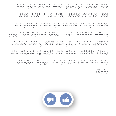
މެދަށް ވާގޮތަށެވެ. ހަށިގަނޑުގައި ދަބަސް ރަނގަޅަށް ޖެހިފައި އޮންނަ
ގޮތަށް، ވާފަށްތަކަށް ބާރުކޮށެވެ. މިގޮތަށް ދަބަސް އެޅުމުން ދަބަހުގެ
ބަރުދަން ހަށިގަނޑަށް ބެލެންސްވެ އެއިގެ ބުރަދަން ލުއިކަމުގައި ވެސް
އިހުސާސު ކުރެވޭނެއެވެ. ދަބަހުގެ ދެފަރާތުގެ ކޮނޑުގައިވާ ވާފަށުގެ ތިރީގައި
ހަރުކޮށްފައި ހުންނަ ފަށް ހިމާއި ނުވަތަ މޭމައްޗާ ހިސާބުން ކުރިމަށްޗަށް
(ބަކަލް) އަޅުވާލުމުން، ދަބަހުން ކޮޑަށް އުފުލަން ޖެހޭ ބުރަދަނުން ބައެއް
ހިމުން (އުނަގަނޑުން) ނުވަތަ ހަށީގަނޑުގެ މަތީބައިން އުފުލާނެއެވެ.
(ނުނިމޭ)