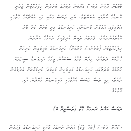
މާބޮޑަށް ދޫކޮށް ދަބަސް އެޅުމުން ދަބަހުގެ ބަރުދަން ހިފަހައްޓަން ޖެހެނީ
ކޮނޑުގެ ބާރުގައި އެކަންޏެވެ. އަދި ދަބަސް ގަޔާއި ވަކި އެއްޗެއްގެ ގޮތުގައި
އެލުވިފައި އޮތުމުން ކޮނޑަށާއި ހަށިގަނޑުގެ ތިރީ ބަޔަށް ކުރާ ބާރު
ބޮޑުވެގެންދެއެވެ. ފަހަތަށް ވަކިން އެލިފައިވާ ދަބަހުގެ ބަރުދަން
ހިފެހެއްޓުމަށް (ބެލެންސް ކުރުމަށް) ހަށިގަނޑުގެ މަތީބައިން ކުރިއަށް
ގުދުކޮށް ލެވެއެވެ. މިހެން ވުމުގެ ސަބަބުން މީހާގެ ހަށިގަނޑު ސީދަލަށް
ހުރުމުގެ ބަދަލުގައި ހަށިގަނޑުގެ މަތީބައިން މައިބަދަ ކުރިމައްޗަށް ގުދުވެގެން
ދެއެވެ. މިއީ ވެސް ދަބަސް އެޅުމުގައި ހަށިގަނޑަށް ގެއްލުން ހުރި
ގޮތެކެވެ.
ދަބަސް އަޅާނެ ރަނގަޅު ގޮތް (ތަސްވީރު 2)
ސްކޫލް ދަބަސް (ބެކް ޕެކް) އަޅަން ރަނގަޅު ގޮތަކީ ހަށިގަނޑުގެ ފަހަތުން