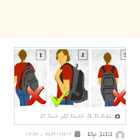
ދަބަސް އަޅާ ބެއް ނުރަނގަޅު ގޮތާއި ރަނގަޅު ގޮތް
06/01/2017 - 19:54
މުހައްމަދު ޝިހާބް