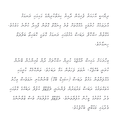
ދިރާސީ އާހައަރު ފެށިގެން ދާއިރު ކިޔަވާކުދިންގެ ގައިގައި ރަނގަޅު
އާދަތަކެއް ހުރުމަކީ އެއްގޮތަށް ވުރެ ގިނަގޮތް ގޮތުން ފާއިދާ ކުރާނެ ކަމެކެވެ.
އެގޮތުން ސްކޫލް ދަބަސް އެޅުމުގައި ރަނގަޅު ގޮތަކީ ކޮބައިތޯ ބަލާލަމާ
ހިނގާށެވެ.
މިހާރަކަށް އައިސް ރާއްޖޭގެ ކުދިން ސްކޫލަށް ދާން މުޅިންހެން ބޭނުން
ކުރަނީ ބެކްޕެކް، ނުވަތަ ފަހަތުން އަޅާ ދަބަހެވެ. ތަންކޮޅެއް ކުރީގައި
އެއްފަރާތުން އަޅުވާ ދަބަސް (ސައިޑް ބޭގް) ބޭނުންކުރި ނަމަވެސް މިހާރު
އެވައްތަރުގެ ދަބަސް މަދުމަދުން ފެންނަނީ ލެޕްޓޮޕް އުފުލާ ދަބެއްގެ ގޮތުގައި
މެދު އުމުރުގެ މީހުން އުފުލާތަނެވެ. ލެޕްޓޮޕް އުފުލުމަށް ވެސް ޒުވާނުންގެ
މެދުގައި މަގުބޫލީ ބެކްޕެކެވެ.