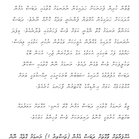
ޒުވާން ކުދިން ފެށަނަކަށް ހަދައިގެން ނުރަނގަޅު ގޮތުގައި ދަބަސް އެޅުން
އާދައަކަށް ހަދައިގެން އުޅޭތަން ފެންނަނީ މަދެއް ކޮށްއް ނޫނެވެ. ދަބަސް
އަޅަންވާ ރަނގަޅު ގޮތް ނޭގެނީ ކަމަށް ވެސް ފަހަރުގައި ވެދާނެއެވެ. މިފަދަ
ނުރަނގަޅު އާދައިގެ ގެއްލުން އެމީހަކަށް ވަގުތުން ނުކުރި ކަމުގައި ވިޔަސް،
ހަޔާތުގެ ފަހު ބައިގައި އެކަމުގެ އަގު އަދާކުރަން ޖެހި، އެކަން ބޮޑު
ތަކުލީފަކަށް ވެސް ވެގެން ދެއެވެ. ރަނގަޅު ނޫން ގޮތުގައި ސްކޫލް
ދަބަސް އުފުލުމުގެ އާދައިގެ ސަބަބުން ބުރަކަށީގައި ރިއްސުމަކީ ވަރަށް
އާއްމުކަމެއް ކަމަށް އިންޑިއާގެ ޑޮކްޓަރުން ފާހަނގަ ކުރެއެވެ.
ވީމާ ރަނގަޅު ގޮތުގައި ދަބަސް އަޅާނެ ގޮތް އެނގި، އެގޮތަށް އަމަލުތައް
ބައްޓަން ކުރުމަކީ ކޮންމެ ދަރިވަރަކަށް ވެސް މުހިންމު ކަމެކެވެ.
އެއްފަރާތަށް ވާގޮތަށް ދަބަސް އެޅުން (ތަސްވީރު 1) ރަނގަޅު ގޮތެއް ނޫން