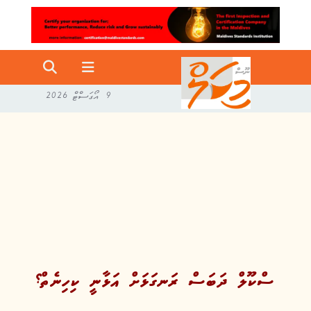
9 އޯގަސްޓް 2026
ސްކޫލް ދަބަސް ރަނގަޅަށް އަޅާނީ ކިހިނެތް؟