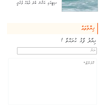
ސިޓީގައި އަންނަ ބުދަ ދުވަހު ފެށެނީ
ޚިޔާލުތައް
ޚިޔާލު ފާޅު ކުރައްވާ !