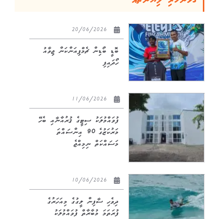
20/06/2026
ބޮޑީ ބޯޑިން ޗެމްޕިއަންކަން ޖިވާއު
ހޯދައިފި
11/06/2026
ފުވައްމުލަކު ސިޓީގެ ޤުރުއާނާއި ބެހޭ
މަރުކަޒުގެ 90 އިންސައްތަ
މަސައްކަތް ނިމިއްޖެ
10/06/2026
ދިވެހި ސާފިން ލީގުގެ މިއަހަރުގެ
ފުރަތަމަ މުބާރާތް ފުވައްމުލަކު