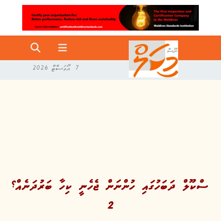
7 އޯގަސްޓް 2026
ސްކޫލް ދަބަހުގައި ހުންނަން ޖެހެނީ ކިހާ ބަރުދަނެއް؟
2