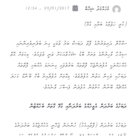
09/01/2017 - 12:54
މުހައްމަދު ޝިހާބް
(ކުރީ ހަފުތާގެ ބަޔާއި ގުޅޭ)
ސްކޫލް ދަރިވަރުންގެ ފޮތް ދަބަސް ބަރު ވުމަކީ ގިނަ ބެލެނިވެރިންނައި
ސިއްޙާ މާހިރުންގެ ވަރަށް ބޮޑު ޝަކުވާއަކަށް ވަނީ ވެފައެވެ. މިކަމަށް އޮތް
އެއްހައްލަކީ އުފުލަންޖެހޭ ފޮތްތައް ބަރުވެފައި ގިނަނަމަ އެއްބައި ފޮތްތައް
ދަބަހާއި ވަކިން އަތުން އުފުލުމެވެ. މިގޮތަށް އުފުލާއިރު ބުކް ބޭންޑް ކަހަލަ
އެއްޗެއް ބޭނުން ކުރުމުން އުފުލަން ފަސޭހަ ވާނެއެވެ.
ދަބަހުގެ ބަރުދަން އެމީހެއްގެ ބަރުދަނާއި ގުޅޭ ގޮތަށް ބެހެއްޓުން
ދަބަހުގެ ބަރުދަން (ފޮތާއިއެކު) ހުންނަން ޖެހޭނީ އެކުއްޖެއްގެ ބަރުދަނުގެ