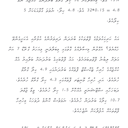
%15 އެވެ. މިސާލަކަށް 32 ކިލޯ ގްރާމް ބަރުދަނުގެ ކުއްޖެއް ނަމަ
4.8 = 0.15*32 އެވެ. 4.8 ކިލޯ، ނުވަތަ ގާތްގަޑަކަށް 5
ކިލޯއެވެ.
އައު ކަރިކަިއުލަމުގެ ފޮތްތަކުގެ ބުރަދަން ދަރިވަރުންގެ އުމުރާއި އެކަށީގެންވޭ
ހެއްޔެވެ؟ އެގޮތުން މިސާލެއްގެ ގޮތުގައި މިބަލާލަނީ މިއަހަރު ގްރޭޑް 7 އަށް
އަލަށް ލިބުނު ފޮތްތބަޔަށެވެ. އައު ފޮތްބައިގެ ބަރުދަނަށް ބަލާއިރު އެއް
ކުއްޖެއްގެ ހުރިހާ ޓެކްސްޓް ފޮތެއްގެ ބަރުދަނުގައި 4.9 ކިލޯ ގްރާމް
ހުރެއެވެ. އަދި ހުރިހާ މޮނިޓަރ ފޮތެއްގައި 4.3 ކިލޯ ގްރާމް ހުރެއެވެ.
ދަބަހަހާއި ސްޓޭޝަނަރީ އެއްކޮށް 1.5 ކިލޯ ހުރެއެވެ. ވީމާ ޖުމްލަ
10.7 ކިލޯގެ ބަރުދަން ހުރެއެވެ. ނަމަވެސް ކޮންމެ ދުވަހަކު މިހުރިހާ
ފޮތްތަކެއް އުފުލާކަށް ނުޖެހެއެވެ.