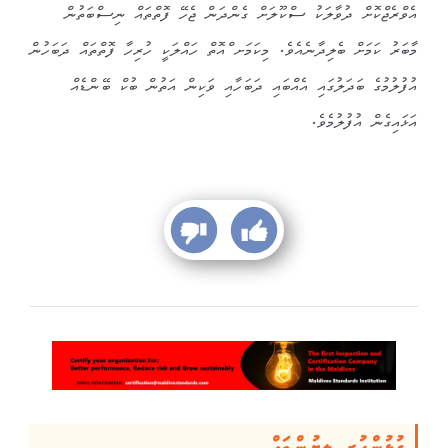
އެވްރެޖްކޮށް ދުވާލަކު ސްކޫލަށް ގެންދަން ޖެހޭ ފޮތްތައް ނިސްބަތުން
މާބަރު ކަމަށް ބެލިދާނެއެވެ. މިކަމަށ ްއޮތް ހައްލަކީ ހުރިހާ ފޮތްތައް ދަބަހުން
އުފުލުމުގެ ބަދަލުގައި އެއްބައި ދަބަހާއި ވަކިން އަތުން ބުކް ބޭންޑެއް
އަޅައިގެން އުފުލުމެވެ.
ގުޅުންހުރި ލިޔުންތައް