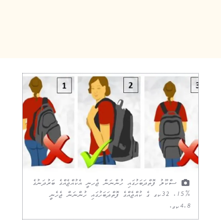
ސްކޫލު ފޮތްދަބަހުގައި ހުންނަން ޖެހނީ އެކުއްޖެއްގެ ބަރުދަނުގެ
%15. 32ކގ ގެ ކުއްޖެއްގެ ފޮތްދަބަހުގައި ހުންނަން ޖެހެނީ
4.8ކގ.