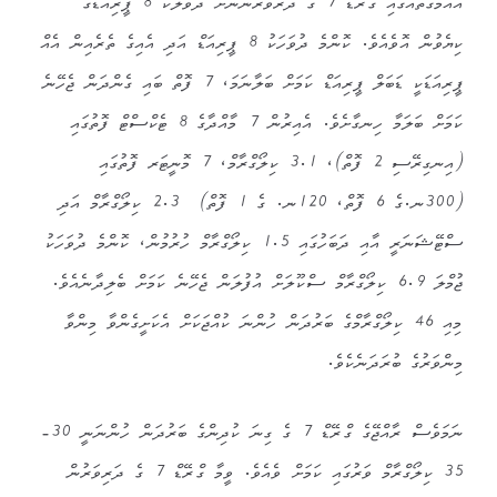
އާއްމުގޮތެއްގައި ގްރޭޑް 7 ގެ ދަރވަރުންނަށް ދުވާލަކު 8 ޕީރިއަޑްގެ
ކިޔެވުން އޮވެއެވެ. ކޮންމެ ދުވަހަކު 8 ޕީރިއަޑް އަދި އެއިގެ ތެރެއިން އެއް
ޕީރިއަޑަކީ ޑަބަލް ޕީރިއަޑް ކަމަށް ބަލާނަމަ، 7 ފޮތް ބައި ގެންދަން ޖެހޭނެ
ކަމަށް ބަލަމާ ހިނގާށެވެ. އެއިރުން 7 މާއްދާގެ 8 ޓެކްސްޓް ފޮތުގައި
(އިނގިރޭސި 2 ފޮތް)، 3.1 ކިލޯގްރާމް، 7 މޮނީޓަރ ފޮތުގައި
(300ނ.ގެ 6 ފޮތް، 120ނ. ގެ 1 ފޮތް) 2.3 ކިލޯގްރާމް އަދި
ސްޓޭޝަނަރީ އާއި ދަބަހުގައި 1.5 ކިލޯގްރާމް ހުރުމުން، ކޮންމެ ދުވަހަކު
ޖުމްލަ 6.9 ކިލޯގްރާމް ސްކޫލަށް އުފުލަން ޖެހޭނެ ކަމަށް ބެލިދާނެއެވެ.
މިއި 46 ކިލޯގްރާމްގެ ބަރުދަން ހުންނަ ކުއްޖަކަށް އެކަށީގެންވާ މިންވާ
މިންވަރުގެ ބުރަދަނެކެވެ.
ނަމަވެސް ރާއްޖޭގެ ގްރޭޑް 7 ގެ ގިނަ ކުދިންގެ ބަރުދަން ހުންނަނީ 30-
35 ކިލޯގްރާމް ވަރުގައި ކަމަށް ވެއެވެ. ވީމާ ގްރޭޑް 7 ގެ ދަރިވަރުން