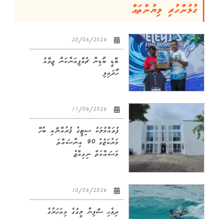
ގުޅުންހުރި ލިޔުންތައް
20/06/2026
ބޮޑީ ބޯޑިން ޗެމްޕިއަންކަން ޖިވާއު
ހޯދައިފި
11/06/2026
ފުވައްމުލަކު ސިޓީގެ ޤުރުއާނާއި ބެހޭ
މަރުކަޒުގެ 90 އިންސައްތަ
މަސައްކަތް ނިމިއްޖެ
10/06/2026
ދިވެހި ސާފިން ލީގުގެ މިއަހަރުގެ