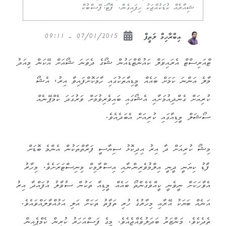
ޝިއާރެއް ކުޑަކުއްޖަކު ހިފައިގެން. ފޮޓޯ:ފޭސްބުކް
07/01/2015 - 09:11
އިބްރާހިމް ލަތީފް
ޓްއަރިސްޓް އެރައިވަލް ކައުންޓްޑައުން ޝޯގެ ދެވަނަ ޝޯއަށް އޭކަން މިއަދު
މާލެ އަންނަ ކަމަށް ބައެއް މީޑިއާތަކުގައި ހާމަކޮށްފައިވާ އިރު، އެޝޯ
ކުރިއަށް ގެންދިއުމަށާއި އެޝޯގައި ބައިވެރިވުމަށް ވަރުގަދަ ކެމްޕޭނެއް
ސޯޝަލް މީޑިއާގައި ކުރިއަށް އެބަދެއެވެ.
މިޝޯ ކުރިއަށް ދާ އިރު އިދިކޮޅު ސިޔާސީ ފަރާތްތަކުން އެންމެ ބޮޑަށް
ފާޑު ކިޔަނީ ދީނީ އިލްމުވެރިންނާއި އިސްލާމިކް މިނިސްޓަރަށެވެ. މިހާރު
އެވާހަކަށް ނީވެނީ ކީއްވެގެންތޯ ބައެއް މީޑިއާ ތަކުން ސުވާލު އުފައްދާ އިރު
އަނެއް ބަޔަކު އޭރާއި މިހާރުގެ ހުރި ތަފާތު ތަކަށް އަލި އަޅުއްވާލައްވައެވެ.
ތެދެކެވެ. މަންޒަރު ބަދަލުވެއްޖެއެވެ. މީގެ ފަސްއަހަރު ކުރިން ކެމްޕެއިން