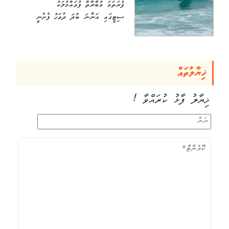
ފުރަތަމަ މުބާރާތް ފުވައްމުލަކު
ސިޓީގައި އަންނަ ބުދަ ދުވަހު ފެށެނީ
ޚިޔާލުތައް
ޚިޔާލު ފާޅު ކުރައްވާ !