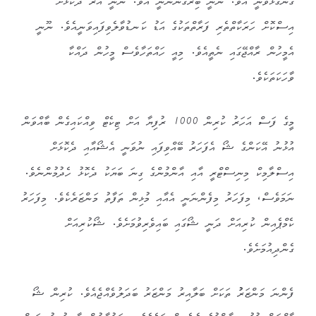
ގެންގުޅެވެނީ އެވެ. ނޫނީ ބިރުގަންނަނީ އެވެ. ނޫނީ އޭރު ދެކޮޅަށް
އިސްކޮށް ހަރަކާތްތެރި ފަރާތްތަކުގެ އަޑު ކަނޑުވާލެވިފައިވަނީއެވެ. ނޫނީ
އެމީހުން ރާއްޖޭގައި ނެތީއެވެ. މިއީ ހައްތަހާވެސް މީހުން ދައްކާ
ވާހަކަތަކެވެ.
މީގެ ފަސް އަހަރު ކުރިން 1000 ރުފިޔާ އަށް ޓިކެޓް ވިއްކައިގެން ބާއްވަން
އުޅުނު އޭކަންގެ ޝޯ އެފަހަރު ބޭއްވިފައި ނުވަނީ އެޝޯއާއި ދެކޮޅަށް
އިސްލާމިކް މިނިސްޓްރީ އާއި އާންމުންގެ ގިނަ ބަޔަކު ދެކޮޅު ހެދުމުންނެވެ.
ނަމަވެސް، މިފަހަރު މިފެންނަނީ އެއާއި މުޅިން ތަފާތު މަންޒަރެކެވެ. މިފަހަރު
ކެމްޕެއިން ކުރިއަށް ދަނީ ޝޯގައި ބައިވެރިވުމަށެވެ. ޝޯކުރިއަށް
ގެންދިއުމަށެވެ.
ފެންނަ މަންޒަރުު ތަކަށް ބަލާއިރު މަންޒަރު ބަދަލުވެއްޖެއެވެ. ކުރިން ޝޯ