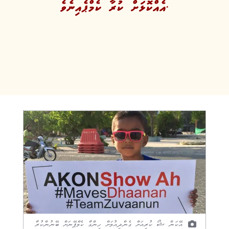
އެއްކޮޅަށް ކުރާ ކެމްޕެއިނެވެ.
އޭކަން ޝޯ ކުރިއަށް ގެންދިއުމަށް ހިންގާ ކެމްޕޭނަށް ބޭނުންކުރާ