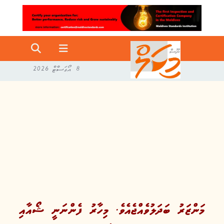
8 އޯގަސްޓް 2026
މަންޒަރު ބަދަލުވެއްޖެއެވެ. މިހާރު ފެންނަނީ ޝޯއާއި