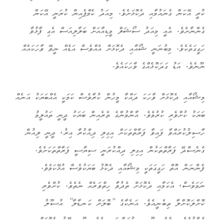
ކުރީ އޭކަން ގެނައުމާއި ދެކޮޅަށެވެ. މިއަދު ކެމްޕެއިން ކުރަނީ އޭކަން
ގެންނާށެވެ. އެއީ މިއަދު ސޯޝަލް މީޑިއާއަށް ބަލާލިއަސް އެގި ފާޅުވާ
ހަގީގަތެކެވެ. މިބުނަނީ ޝޯއާއި ދެކޮޅަށް އެއްވެސް އަޑެއް ނީވޭ ވާހަކައެއް
ނޫނެވެ. އަޑު ގަދަކޮޅެއްގެ ވާހަކައެވެ.
މިޝޯއާއި ދެކޮޅަށް ވާހަކަ ދައްކާ މީހުން ކުރާވެސް ކަމަކީ އެއްބަޔަކު އަނެއް
ބަޔަކު ކުށްވެރި ކުރުމެވެ. އާންމުންގެ ތެރެއިން ބަޔަކު ދީނީ ތައުލީމު
ހާސިލުކުރައްވާ ފައިވާ ފަރާތްތަކަށް އިގިލި ދިއްކުރާ އިރު، ދީނީ ލިއުން
ގެނެސްދޭ ފަރާތްތަކުން އިގިލި ދިއްކުރަނީ ސިޔާސީ ފަރާތްތަކަށެވެ.
ފެންނަން އޮތް ހަގީގަތަކީ މިޝޯއާއި ދެކޮޅު ބަޔަކުވެސް އުޅޭކަމެވެ.
ނަމަވެސް، އެކަމާއި ދެކޮޅަށް ތެދުވާ ހިތްވަރެއް ނެތެވެ. ކުށްވެރި
ކޮށްލަކޮށްލާ ތިބެނީއެވެ. އަނެކާގެ “ބޮލަށް ކަނޑާލާ” އުސޫލު