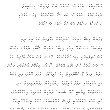
ކުރެއްވިއެވެ. ނަމަވެސް، އާންމުން ބުނާ ފަދައިން، އިސްތިއުފާ
ދެވިދާނެއެވެ. ނަމަވެސް، އަދި ޝޯ ނުބޭއްވެއެވެ. ވީމާ ސުވާލަކީ
އިސްތިއުފާ ދިނުމަށް އަވަސްތޯ ނުވަތަ ލަސްތޯއެވެ.
ޒުވާނުން މިޝޯ ކުރިއަށް ގެންދިއުމަށް ކެމްޕެއިން ކުރާ އިރު ދީނީ
ލިއުންތަށް ގެނެސްދޭ ދިވެހި މީޑިއާގެ ތެރެއިން ޝޯއާއި ދެކޮޅަށް ލިއުމެއް
ގެނެސްދީފައިވަނީ ދިއިސްލާމުންނެވެ. 2010 ވަނަ އަހަރު އެޕްރީލް މަހު
8 ވަނަ ދުވަހު ކެންސަލްވި އޭކަންގެ ޝޯ އާއި ދިމާކޮށް އާންމުކުރި ލިއުން
އަލުން މިއަދު ޕޯސްކޮށްފައިވާ އިރު އެލިއުމުގައި ފާހަގަ ކޮށްފައިވަނީ އޭކަން
އަކީ އެމެރިކާގައި ތަފާތު ޖަރީމާތައް ހިންގައިގެން ޖަލަށްލެވިފައިވާ އަދި
ކުޑަކުއްޖަކަށް ޖިންސީ ގޯނާ ޝޯއެއްގެ ތެރެއިން ކޮށްފައިވާ މީހެއްކަމަށެވެ.
އަދި އޭނާގެ ލަވަތަކުގައި ފާހިޝް ކަންތައްތަކަށް ގޮވާލާ އިސްލާމްދީނަށް