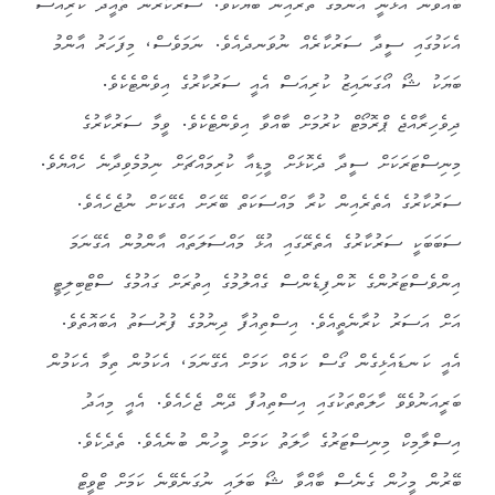
ބާއްވަން އުޅުނީ އާންމުގެ ތެރެއިން ބަޔެކެވެ. ސަރުކާރުން ތާއީދު ކުރިއަސް
އެކަމުގައި ސީދާ ސަރުކާރެއް ނުވަނދެއެވެ. ނަމަވެސް، މިފަހަރު އާންމު
ބަޔަކު ޝޯ އޯގަނައިޒު ކުރިއަސް އެއީ ސަރުކާރުގެ އިވެންޓެކެވެ.
ދިވެހިރާއްޖެ ޕްރޮމޯޓް ކުރުމަށް ބާއްވާ އިވެންޓެކެވެ. ވީމާ ސަރުކާރުގެ
މިނިސްޓަރަކަށް ސީދާ ދެކޮޅަށް މީޑިއާ ކުރިމައްޗަށް ނިމުމެވިދާނެ ހެއްޔެވެ.
ސަރުކާރުގެ އެތެރެއިން ކުރާ މައްސަކަތް ބޭރަށް އެގޭކަށް ނުޖެހެއެވެ.
ސަބަބަކީ ސަރުކާރުގެ އެތެރޭގައި އުޅޭ މައްސަލަތައް އާންމުން އެގޭނަމަ
އިންވެސްޓަރުންގެ ކޮންފިޑެންސް ގެއްލުމުގެ އިތުރަށް ގައުމުގެ ސްޓްބިލިޓީ
އަށް އަސަރު ކުރާނެތީއެވެ. އިސްތިއުފާ ދިނުމުގެ ފުރުސަތު އެބައޮތެވެ.
އެއީ ކަނޑައެޅިގެން ގޯސް ކަމެއް ކަމަށް އެގޭނަމަ، އެކަމުން ތިމާ އެކަމުން
ބަރީއަނުވެވޭ ހާލަތްތަކުގައި އިސްތިއުފާ ދޭން ޖެހެއެވެ. އެއީ މިއަދު
އިސްލާމިކް މިނިސްޓަރުގެ ހާލަތު ކަމަށް މީހުން ބުނެއެވެ. ތެދެކެވެ.
ބޭރުން މީހުން ގެނެސް ބާއްވާ ޝޯ ބަލައި ނުގަނެވޭނެ ކަމަށް ޓްވީޓް