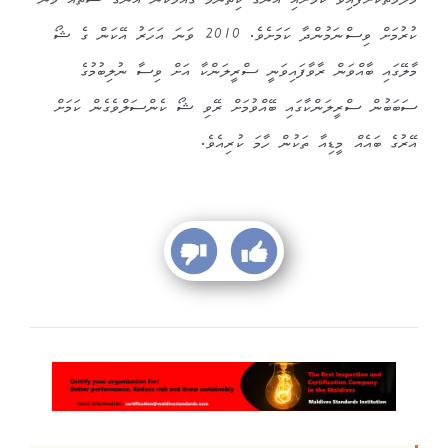
މަލާމާތްކޮށްފައިވާ ކަމަށާއި އޭނާގެ ކިތަންމެ ގައުމަކުން އޭނާގެ ޝޯތައް މަނާ
ކުރުމަށް ވިސްނަމުންދާ ކަމަށެވެ. 2010 ވަނަ އަހަރު އޭކަން ގެ ޝޯ
މާލޭގައި ބާއްވަން ރާވާފައިވަނީ ސްރީލަންކާ އަށް ވިސާ ނުލިބުމުގެ
ސަބަބުން ސްރީލަންކާގައި ބޭއްވުމަށް ރޭވި ޝޯ ކެންސަލްވެގެން ކަމަށް
އޭރުގެ ބައެއް މީޑިއާ ތަކުން ހާމަ ކުރިއެވެ.