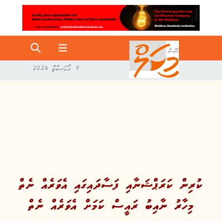
9 އޯގަސްޓް 2026
ކުރިން ކަރަޕްޝަނާއި ފަސާދައިގައި އެވަރެއް ނެތް
މިހާރު ނާއިބު ރައީސް ކަމަށް އެވަރެއް ނެތް