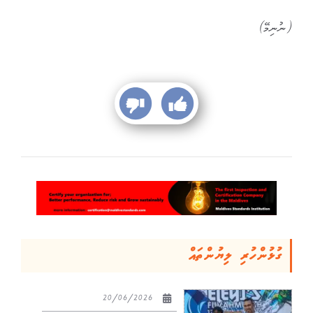
(ނުނިމޭ)
ގުޅުންހުރި ލިޔުންތައް
20/06/2026