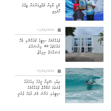
ބޮޑީ ބޯޑިން ޗެމްޕިއަންކަން ޖިވާއު
ހޯދައިފި
11/06/2026
ފުވައްމުލަކު ސިޓީގެ ޤުރުއާނާއި ބެހޭ
މަރުކަޒުގެ 90 އިންސައްތަ
މަސައްކަތް ނިމިއްޖެ
10/06/2026
ދިވެހި ސާފިން ލީގުގެ މިއަހަރުގެ
ފުރަތަމަ މުބާރާތް ފުވައްމުލަކު
ސިޓީގައި އަންނަ ބުދަ ދުވަހު ފެށެނީ