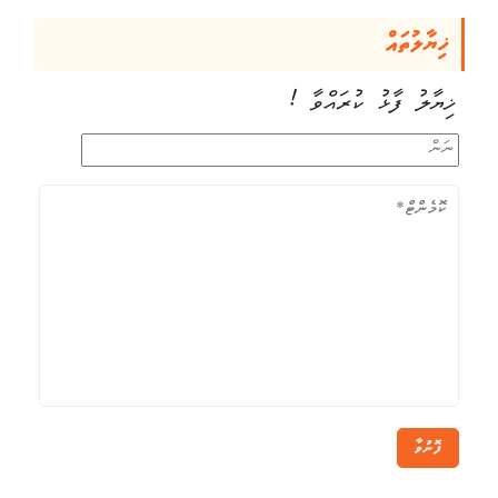
ޚިޔާލުތައް
ޚިޔާލު ފާޅު ކުރައްވާ !
ފޮނުވާ