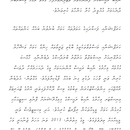
ނާއިބު ރައީސަކަށް ފެންނަކަމަށް ވޯޓުދިނުމަށްފަހު ގައުމު ރަގަޅު މިސްރާބަށް
ދާނެކަމަށް އުއްމީދު ކުރާ ކަންހާމަ ކުރިތަނެވެ.
ކަރަޕްޝަނާއި ފަސާދައިގެ އަމަލުތައް ކަމަށް ބުނެވުނު ބައެއް ކަންތައްތައް
ކަރަޕްޝަނާއި މަސްތުވާތަކެތީގެ ބޮޑެތި ޖަރީމާތައް ހިންގާ ކަމަށް މަޝްހޫރު
އަރުމޭނިއަށް ނިސްބަތްވާ އަރުތޫރު ބްރަދާސްގެ ދެބެންނާއި ޚާއްސަ
ގުޅުމެއް މިހާރުގެ ނާއިބު ރައީސް އޮންނަކަމަށް މީގެ ދެއަހަރެއްހާ ދުވަސް
ކުރިން ވަނީ ވާހަކަ ދެކެވި ގިނަ ބައެއް ފާޑުކިޔާފައެވެ. އެގޮތުން، އެދެބެން
ރާއްޖޭގައި އިންވެސްޓްކުރަން ތިބުމުގެ ވިސާ ދޫކޮށްފައިވަނީ އޭރުގެ ޓްއަރިޒަމް
މިނިސްޓަރ މިހާރުގެ ނާއިބު ރައީސްގެ އިމިގްރޭޝަނަށް ފޮނުވި ސިޓީއަކާއި
ގުޅިގެން ކަމަށް މީޑިއާތަކުން ރިޕޯރޓް ކުރިއެވެ. އަދި މިސިޓީވެސް ވަނީ
މީޑިއާއަށް ތިލަވެފައެވެ. މީގެ އިތުރުން، 2013 ވަނަ އަހަރު ޖެނުއަރީ މަހު