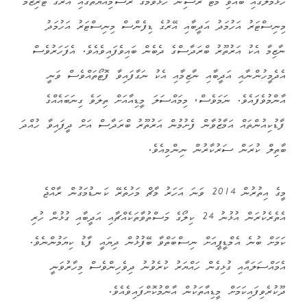
ހުޅުމާލޭގައި ބޭއްވި މޮޓޯ ރޭސިން ހުޅުވުމުގެ ރަސްމިއްޔާތުގައި އޭރުގެ ޓޫރިޒަމް
މިނިސްޓަރު އަހުމަދު އަދީބާއި އޭރުގެ ޑިފެންސް މިނިސްޓަރު އަހުމަދު
ނާޒިމާ އެކު އަރުތޫރު ބްރަދާސްގެ ދެބެން ބައިވެފައިވެއެވެ. އެފަހަރުވެސް
އެދެމީހުންނާއި އަދީބާއި ނާޒިމާއި އެކު ނަގާފައިވާ ފޮޓޯތައްވެސް ވަނީ
އާންމުވެފައެވެ. ނަމަވެސް، މިމައްސަލަ މީޑިއާއަށް ތިލަވެ ގިނަބައެއްގެ
ފާޑުކިއުންތައް އަމާޒުވާން ފެށުމުން އަރުތޫރު ބްރަދާސް އަށް ދީފައިވާ ހުއްދަ
ބާތިލް ކުރަން ސަރުކާރުން ނިންމިއެވެ.
މީގެ އިތުރުން 2014 ވަނަ އަހަރު މާޗް މަހުތެރޭ ކަނޑުމަގުން ރާއްޖެ
އެތެރެކުރަން އުޅުނު 24 ކިލޯގެ މަސްތުވާތަކެއްޗާއި އަދީބާއި ގުޅުން ހުރި
ކަމަށް ބުނެ އެމްޑީޕީއަށް ނިސްބަތްވާ ބޭފުޅުން ދިޔައީ ފާޑު ކިޔަމުންނެވެ.
އެމައްސަލައާއި ގުޅިގެން ހައްޔަރު ކުރެވުނު ދިވެހިންވެސް މިހާރުވަނީ
ދޫކުރެވިފައިކަމަށް މީޑިއާތަކުން އާންމުކޮށްފައިވެއެވެ.