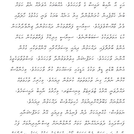
އަކީ އާ ނާއިބު ރައީސް ގެ ވާހަކައެވެ. އެއްބަޔަކު އެވަރެއް ނެތް ކަމަށް
ބުނެ ކެމްޕެއިން ކުރަންމުންދާ އިރު އަނެއް ބަޔަކު ވަނީ ގައުމުގެ ހާލަތާއި
މެދު މާޔޫސްވެފައެވެ. ސިޔާސީ ފަރާތްތަކުން ދައްކަމުންދާ ޒިންމާދާރުކަން
ކުޑަ އަމަލުތަކުގެ ސަބަބުންނެވެ. ސިޔާސީ އިދިކޮޅު ފަރާތްތަކުން އަޑަށް
އެންމެ ބާރުލާފައި ދައްކަމުން ދިޔައީ މިސަރުކާރާއި ގޭންގްތަކާއި ގުޅުން
އޮންނަ ވާހަކައެވެ. ކަރަޕްޝަން އިތުރުވަމުންދާ ވާހަކައެވެ. މަސްތުވާތަކެތީގެ
އެންމެ ބޮޑެތި ޑީލް ތަކުގެ އަޑީގައި މަސައްކަތް ކުރާ ވާހަކައެވެ. މިހެންގޮސް
ކޮޅުން ނުލާހާ ގިނަ ތުހުމަތުތައް ކުރަމުން ދިޔައެވެ. މިހުރިހާ ތުހުމަތެއް
ރައްދުވަނީ އޭރުގެ ޓުވަރިޒަމް މިނިސްޓަރ، މިހާރުގެ ނާއިބު ރައީސަށެވެ.
އާންމުނަށް ގަބޫލުކޮށްދިނުމަށް ހެކިތައްވެސް ދައްކަމުން ދިޔައެވެ.
ނަމަވެސް، ކުއްލިއަކަށް ދެން ފެނިގެން މިދިޔައީ އޭރު ކަރަޕްޝަނާއި
ފަސާދައިގެ ދެވަނައެއްނެތް ކަމަށް އާންމުންނަށް ވިސްނާއިދިނުމަށް ފަހު