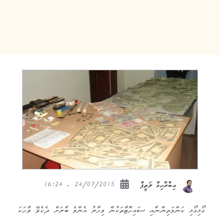
24/07/2015 - 16:24
އިބްރާހިމް ލަތީފް
ގޯޅިގޯޅި ކަންމަތިންނާއި ސައިހޮޓާތަކުން މިހާރު އެންމެ ބާރަށް ދެކެވޭ ވާހަކަ