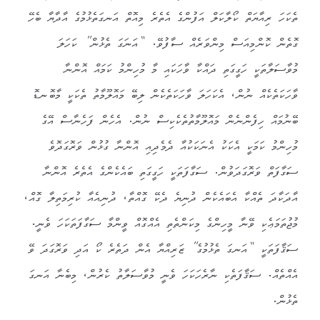
ތެކަހަ ރިއާޔަތް ކޯލާކަލް އަފުންގެ އެތެރެ މިއޮތް އަނގަތެޅުމުގެ އާދާޔާ ބެހޭ
ގޮތެން ކޮންމިއަސް މިންވަރެއް ސާފުވޭ. “އަނަގަ ތެޅުން” ކަހަލަ
މުވާސަލާތަކީ ހަގީގަތި ދައްކާ ވާހަކައި މާ މުހިންމު ކަމައް އޮންނާ
ވާހަކަތެކެއް ނުން، އެކަހަލަ ވާހަކަތެކެން ލިބޭ މައޮލޫމާތު ތެކަކީ މާބޮނޑޮ
ބޭނުމައް ހިފެންނެން މައޮލޫމާތުތެކެކިސް ނުން. އެހެން ފަހެނާސް އޭގެ
މުހިންމު ކަމަކީ އެކަކު އެނަކަކުއާ ދެމެދިއި އޮންނާ ގުޅުން ވަރޮގަދޮވެ
ސަގާފަތް ވަރޮގަދަވުން. ސަގާފަތަކީ ހަގީގަތި ބައެކެންގެ އެތެރެ އޮންނާ
އާދަކާދަ ތެއްކާ އެބައެކެން ދުނިޔެ ދެކޭ ގޮއްތާ، ދުނިއެއާ ކުރިމަތިލާ ގޮއް،
މުޖުތަމަޢެކި ވޭނާ މީހިންގެ މިކަންތެތި އެއްގޮއް ވީންމާ ސަގާފަތަކަހަ ވެނީ.
ސަޤާފަތަކީ “އަނގަ ތެޅުމުގެ” ޒަރިއްޔާ އެން ދަތެރެ ކޯ އަދި ވަރޮގަދަ ވޭ
އެއްތެއް. ސަޤާފަތެކި ނާރެހަކަހަ ވެނީ މުވާސަލާތު ކެރުން، މިބެނާ އަނގަ
ތެޅުން.