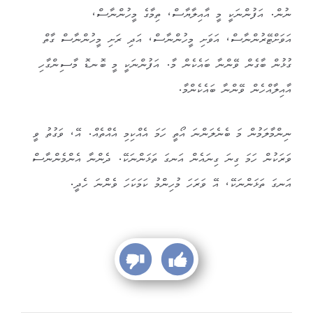
ނުން. އަފުންނަކީ މީ އާއިލާޔާސް، ތިމާގެ މީހުންނާސް،
އަވަށްޓޭރުންނާސް، އަވަށި މީހުންނާސް، އަދި ރަށި މީހުންނާސް ގާތް
ގުޅުން ބާގެން ވޭންނާ ބައެކެން މާ. އަފުންނަކީ މީ ބޮނޑޮ މާސިންގާހި
އާއިލާއްހެން ވޭންނާ ބައެކެންމާ.
ނިންމާލަމުން މަ ބެނެލަންނަ އޯތީ ހަމަ އެއްކިމި އެއްތެއް. އޭ، ވަގުތު ވީ
ވަރަކުން ހަމަ ގިނަ ގިނައެން އަނގަ ތަޅަންނަކޭ. ދެންނާ އެންމެންނާސް
އަނގަ ތަޅަންނަކޭ، އޭ ވަރަހަ މުހިންމު ކަމަކަހަ ވެންނަ ހެދީ.