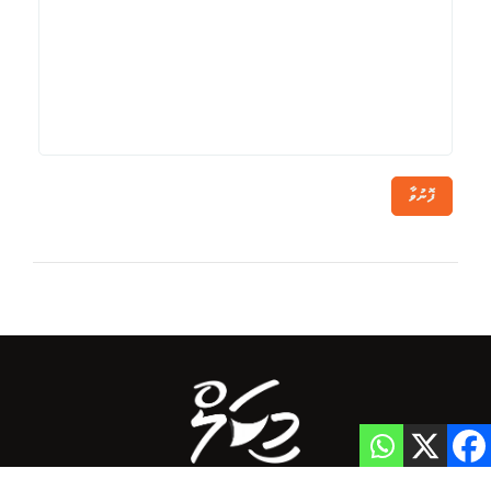
ފޮނުވާ