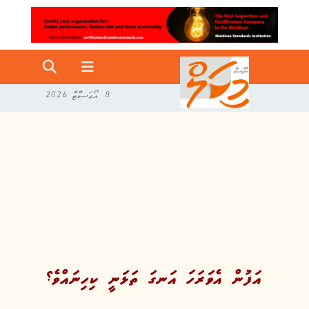
8 އޯގަސްޓް 2026
އަފުން އެވަރަހަ އަނގަ ތަޅަނީ ކިހިނައްވެ؟