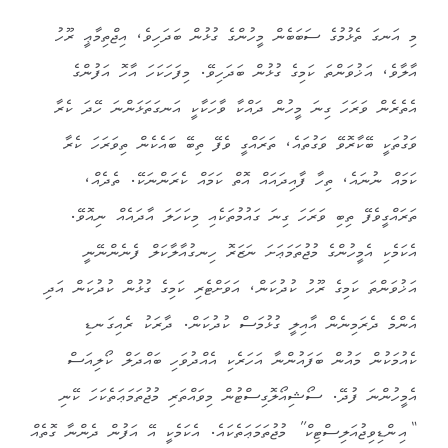
މި އަނގަ ތެޅުމުގެ ސަބަބެން މީހުންގެ ގުޅުން ބަދަހިވެ، އިޖްތިމާޢީ ރޫހު
އާލާވެ، އަޚުވަންތަ ކަމިގެ ގުޅުން ބަދަހިވޭ. މިފަހަކަހަ އާހޮ އަފުންގެ
އެތެރެން ވަރަހަ ގިނަ މީހުން ދައްކާ ވާހަކާކީ އަނގަތަޅަންނަ ހޭދަ ކެރާ
ވަގުތަކީ ބޭކާރޮވޭ ވަގުތައެ، ތަރައްގީ ވެފޭ ތިބޭ ބައެކެން ތިވަރަހަ ކެރާ
ކަމައް ނުނައެ، ތިހާ ފާއިދައައް އޮތް ކަމައް ކެރަންނަކޭ. ތެދެއް،
ތަރައްގީވެފޭ ތިބި ވަރަހަ ގިނަ ގައުމުތަކެއި މިކަހަލަ އާދައެއް ނިއޮވޭ.
އެކަމެކި އެމީހުންގެ މުޖުތަމަޢަށަ ނަޒަރޮ ހިނގުއާލާކަލް ފެނެންނޭނީ
އަޚުވަންތަ ކަމިގެ ރޫހު ކުދުކަން، އަވަށްޓެރި ކަމިގެ ގުޅުން ކުދުކަން އަދި
އެންމެ ދެރަމިނެން އާއިލީ ގުޅުމަސް ކުދުކަން. ދާރަކު ރެއިގަނޑި
ކެއުމަކުން މައުން ބަފައުންނާ އަހަރެކި އެއްދުވަހި ބައްދަލް ކޯލިއަސް
އެމީހުންނަ ފުދޭ. ސޯޝިއޯލޮގިސްޓުން މިވައްތަރި މުޖުތަމަޢަތެކަހަ ކޭނި
“އިންޑިވިޖުއަލިސްޓިކް” މުޖުތަމަޢަތެކައެ. އެކަމެކީ އޭ އަފުން ދެންނާ ގޮތެއް