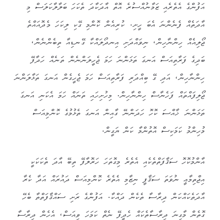
އަފުންގެ އެތެރެއި ޒަމާނުއްސުރެ އޮތް އާދަކާދަ ތެކަހަ ބަލާލާކަލަސް މި
އާދަތެއް ފެނެންނަ އެބަ ހީށި. ކުރިއެން ކޮންމި ގޭކި ލިކަހަ މެދޮއައްތެ
ޖޯލިއެއް ހިންނާހިން، ނިވައްދަށި އިނދޯލައްކާ ގޭނޑިއާ ތިބެންނެން،
ބަދިގެ ފަރާތިއަސް އަނގަ ތަޅަންނަ ހަމަ ޖެހީލަންނެން ތަނެއް ހަދާފޭ
ހިންނާހިން، އަދި ގޭ ބިއްދަރި ފަރާތިއަސް ހަމަ ޖެހީގެން އަނގަ ތަޅާލަންނަ
ޖޯލިފައްތައް ފަހެނާސް ހިންނާހިން. މިހުށިހައި ތަނައް ހަމަ އެކަނި އަނގަ
ތަޅަންނަ ޚާއްސަ ކޮހޮ ހަދަންނޭ ގާއިން އަނގަ ތެޅުމުގެ ކޮންމިއަސް
މުހިންމު ކަމަކިސް އޮތުންމާ ކަން ޔަގީން.
އާންމުކޮހޮ ސަޤާފަތްތެކެއި އެތެރެ މިގޮތަހަ ހަރޮލާފޭ ތިބޭ އާދަ ތެކަކަކީ
އިޖްތިމާޢީ ނުވަތަ ސަޤާފީ ނިޒާމި އެތެރެ ކޮންމިއަސް ދައުރައް އަދާ ކެރާ
އާދަތެކައްކަން ދިރާސާ ތެކެން ދައްކާ. އަފުންގެ ރަށި ސައްޤާފަތްތާ ބެހޭ
ގޮތެން މާގިނަ ދިރާސާތެކައް ހެދީފޭ ނެތް ކަމަހަ ވިއަސް، އެހެން ދިރާސާ