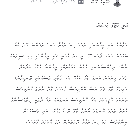
12/03/2016 - 20:10
ސާއިމް މޫސާ
އަލީ ހުޒާމް ޙަސަން
އަފުންގެ ރަށި މީހުންނަކީ ވަރަހަ ގިނަ ވަގުތު އަނގަ ތެޅަންނަ ހޭދަ ކެރާ
ބައެކެން ކަމަހަ ފާހަނގަވޭ. މީ ހަމަ އެކަނީ ރަށި މީހުންގައި ހިށި ސިފައެއް
ނުން، ދިވެއްސުންނަކީ އެހެން ގައުމުތެކެއި މީހުންނާ އެޑޮއާ ބަލާކަލް
ވަރަހަ ގިނައެން އަނގަ ތަޅާ ބައެކޭ އަ. ދުވާލި މަސައްކަތި ވޭނޑިމުން،
އަވިދައް ވެގޭ ފަހޭ އަސް ކޮންމިއަސް ގެއަކަހަ ގޮހޮ ނުވަތަ ކޮންމިއަސް
ތަނަކަހަ ކޮފީއަކަހަ އަރާ ކޮންމިއަސް އަނގައައް ތަޅާ ލުމަކީ ދިވެއްސުންގެ
އެތެރެ ވަރަހަ ބޮނޑަހަ އާންމު ވެފޭ ވޭ އާދައެއް. އަދި މަސައްކަތް
ނިންމާލާސް ހަމަ ގިނަ ވަގުތު ހޭދަވެންނޭ ހަމަ އެކަހަލަ ގޮތަކަހަ.