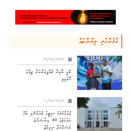
ގުޅުންހުރި ލިޔުންތައް
20/06/2026
ބޮޑީ ބޯޑިން ޗެމްޕިއަންކަން ޖިވާއު
ހޯދައިފި
11/06/2026
ފުވައްމުލަކު ސިޓީގެ ޤުރުއާނާއި ބެހޭ
މަރުކަޒުގެ 90 އިންސައްތަ
މަސައްކަތް ނިމިއްޖެ