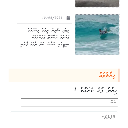
10/06/2026
ދިވެހި ސާފިން ލީގުގެ މިއަހަރުގެ
ފުރަތަމަ މުބާރާތް ފުވައްމުލަކު
ސިޓީގައި އަންނަ ބުދަ ދުވަހު ފެށެނީ
ޚިޔާލުތައް
ޚިޔާލު ފާޅު ކުރައްވާ !