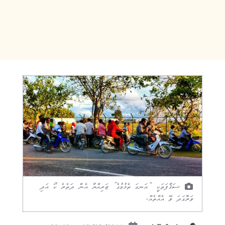
ސަޤާފަތަކީ “އަނގަ ތެޅުމުގެ” ޒަރިއްޔާ އެން ދަތެރެ ކޯ އަދި
ވަރޮގަދަ ވޭ އެއްތެއް.