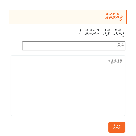
ޚިޔާލުތައް
ޚިޔާލު ފާޅު ކުރައްވާ !
ފޮނުވާ