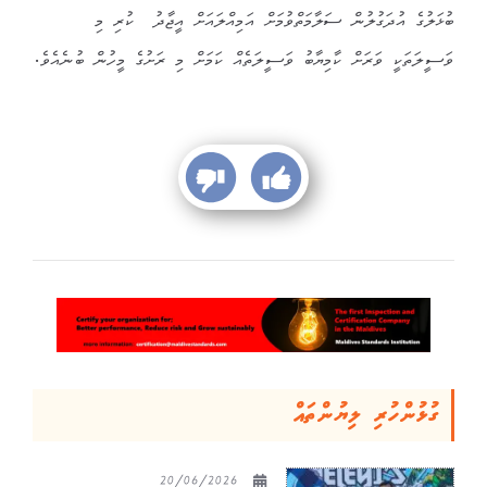
ބުޅަލުގެ އުދަގުލުން ސަލާމަތްވުމަށް އަމިއްލައަށް އީޖާދު ކުރި މި
ވަސީލަތަކީ ވަރަށް ކާމިޔާބު ވަސީލަތެއް ކަމަށް މި ރަށުގެ މީހުން ބުނެއެވެ.
ގުޅުންހުރި ލިޔުންތައް
20/06/2026