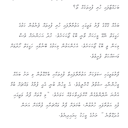
ބަހައްޓާފައި ހުރި ފުޅިތަކެއް ތޯ؟
ބައެއް ގޭގޭގެ ފާރު މަތީގައި އަތުރާލާފައި ހުރި ފުޅިތައް ފެނުމުން ކަމުގެ
ހަގީގަތް ނޭގޭ މީހަކަށް ވާނީ ބޮޑު ޖޯކަކަށެވެ. ޚުދު އަހަންނަށް ވެސް
މިކަން ވީ ބޮޑު ޖޯކަކަށެވެ. އެހެންކަމުން މިކަމުގެ ބޭނުމާއި ހަގީގަތް ހޯދުމަށް
މަސައްކަތް ފެށީމެވެ.
ފާރުމަތީގައި ސަފަކަށް އަތުރާލާފައިވާ ފުޅިތަކާއި ބެހޭގޮތުން މި ރަށު ބައެއް
މީހުންނާއި ސުވާލު ކޮށްލީމެވެ. އެ މީހުން ބުނީ އެއީ ފުރާޅު މައްޗަށް ބުޅާ
އެރުނަ ނުދޭންވެގެން ކޮއްފައިވާކަމެއް ކަމަށެވެ. “މި ގޮތަށް ފާރު މަތީގައި
ފުޅި އަތުރާފައި ހުރުމުން، ބުޅަލަށް ފާރު މައްޗަށާއި ފުރާޅަށް އަރަން
އުދަގޫވާނެ ” ރަށުގެ މީހަކު ކިޔައިދިނެވެ.