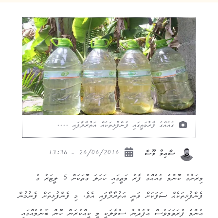
ގެއެއްގެ ފާރުމަތީގައި ފެންފުޅިތަކެއް އަތުރާލާފައި ....
26/06/2016 - 13:36
ސާއިމް މޫސާ
މިރަށުގެ ކޮންމެ ގެއެއްގެ ފާރު މަތީގައި ކަހަލަ ގޮތަކަށް 5 ލީޓަރު ގެ
ފެންފުޅިތަކެއް ސަފަކަށް ވަނީ އަތުރާލާފައި އެވެ. މި ފެންފުޅިތަށް ފެނުމުން
އެންމެ ފުރަތަމަވެސް އުފެދުނު ސުވާލަކީ މީ ކީއްކުރަން ކޮން ބޭނުމެއްގައި