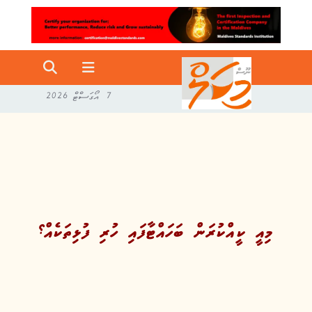
7 އޯގަސްޓް 2026
މިއީ ކީއްކުރަން ބަހައްޓާފައި ހުރި ފުޅިތަކެއް؟