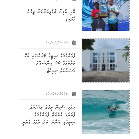
ބޮޑީ ބޯޑިން ޗެމްޕިއަންކަން ޖިވާއު
ހޯދައިފި
11/06/2026
ފުވައްމުލަކު ސިޓީގެ ޤުރުއާނާއި ބެހޭ
މަރުކަޒުގެ 90 އިންސައްތަ
މަސައްކަތް ނިމިއްޖެ
10/06/2026
ދިވެހި ސާފިން ލީގުގެ މިއަހަރުގެ
ފުރަތަމަ މުބާރާތް ފުވައްމުލަކު
ސިޓީގައި އަންނަ ބުދަ ދުވަހު ފެށެނީ