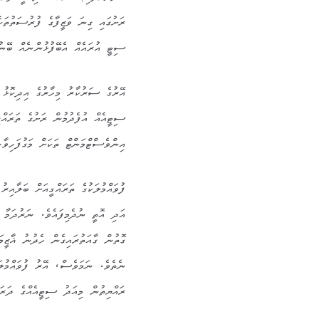
ރަށުގައި ގިނަ ވަޒީފާގެ ފުރުސަތުތަކ
ސިޓީ އުރައެއް އެބޭފުޅުންނެއް ބޭނު
އޭރުގެ ސަރުކާރު މިހާރުގެ އިދިކޮޅު ޕ
ސިޓީއެއް އުފެދުމުން ރަށުގެ ތަރައްގ
އިންވެސްޓްމަންޓް ތަކަށް މަގުފަހިވާނ
ފުވައްމުލަކުގެ ތަރައްގީއަށް ބަލާއި
އަދި އޮތީ ނުދެމިފައެވެ. ނަރުދަމާ 
ގޮތުން ގާއަތުރައިގެން ހެދުނު ޣާޒީމަ
ނެތެވެ. ނަމަވެސް، އޭރު ފުވައްމުލަ
ރައްޔިތުން މިއަދު ސިޓީއެއްގެ ދަރަޖ