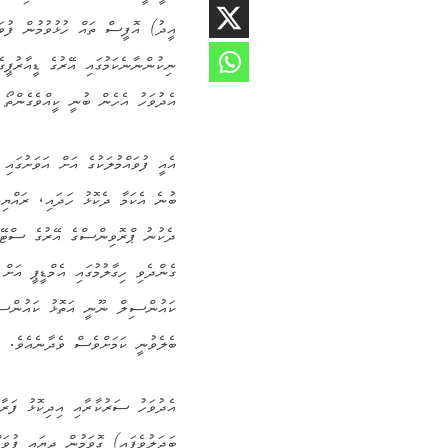
އީދު) އޮފީސް ތައް ހުޅުވުމުން ފުވައ
ނިކުންނާނެކަމުގައި އޭރުގެ ޑީއާރުޕީގ
އެދުވަހު އެހެން ބުނީ ކީއްވެގެންތޯ
އެއީ ފުވައްމުލަކުގެ އަށް އަވަށުގައި
ބުނެ އެކަމާ ދެކޮޅު ހަދައި، ރައްޔިތު
ދެކުނު ޕްރޮވިންސްގެ އޭރުގެ ސްޓޭޓު
ގެންދެވި ހިގާލުމުގައި އެމްޑީޕީ އަށ
ކައުންސިލް ނޫނީ އަތޮޅު ކައުންސިލް
ބެލެވުނީ ކަމަށްވެސް ވެދާނެއެވެ.
އެދުވަހު ސަރުކާރާއި އިދިކޮޅު ފަރާތ
ބަދަލުވެފައި) ގޮވަމުން ދިޔައީ ފުވަ