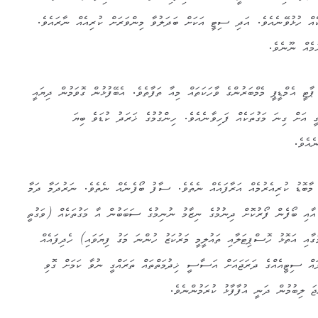
ެއް ހުޅުވޭނެއެވެ. އަދި ސިޓީ އަކަށް ބަދަލުވާ މިންވަރަށް ކުރިއެއް ނާރައެވެ.
މެއް ނޫނެވެ.
ާޓީ އެމްޑީޕީ މެމްބަރުންގެ ވާހަކަތައް މިއާ ތަފާތެވެ. އެބޭފުޅުން ގޮވަމުން ދިޔައީ
ީ އަށް ގިނަ މަގުތަކެއް ފަހިވާނެއެވެ. ހިންގުމުގެ ޚަރަދު ކުޑަވެ ބިޔަ
ެއެވެ.
ރު މާބޮޑު ކުރިއެރުމެއް އަރާފައެއް ނެތެވެ. ސާފު ބޯފެނެއް ނެތެވެ. ނަރުދަމާ ދަމާ
އާއި ބޯފެން ފޯރުކޮށް ދިނުމުގެ ނިޒާމު ނުނިމުގެ ސަބަބުން އާ މަގުތަކެއް (ވަގުތީ
ގާއި އަތޮޅު ހޮސްޕިޓަލާއި ތައުލީމީ މަރުކަޒު ހުންނަ މަގު ފިޔަވައި) ހެދިފައެއް
އް ސިޓީއެއްގެ ދަރަޖައަށް އަސާސީ ޚިދުމަތްތައް ތަރައްގީ ނުވާ ކަމަށް ގޮވި
ަ ލިބުމުން ދަނީ އުފާފާޅު ކުރަމުންނެވެ.