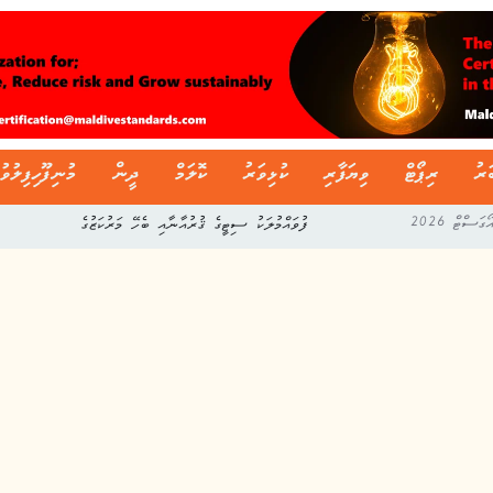
ަރު
ރިޕޯޓް
ވިޔަފާރި
ކުޅިވަރު
ކޮލަމް
ދީން
މުނިފޫހިފިލުވު
ފުވައްމުލަކު ސިޓީގެ ޤުރުއާނާއި ބެހޭ މަރުކަޒުގެ