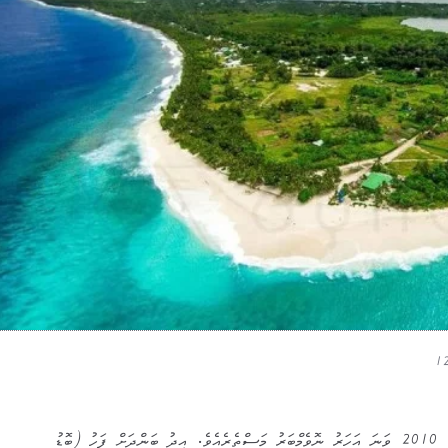
އެއީ މީގެ ހައެއްކަ އަހަރު ކުރިއެވެ. 2010 ވަނަ އަހަރު ނޮވެމްބަރު މަސްތެރެއެވެ. އީދު ބަންދަށް ފަހު (ބޮޑު