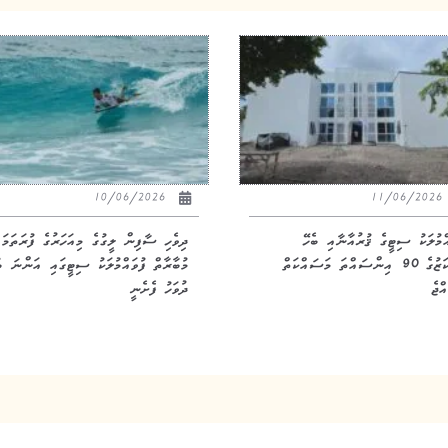
10/06/2026
11/06/20
އްމުލަކު ސިޓީގެ ޤުރުއާނާއި ބެހޭ
ދިވެހި ސާފިން ލީގުގެ މިއަހަރުގެ ފުރަތަމަ
މަރުކަޒުގެ 90 އިންސައްތަ މަސައްކަތް
މުބާރާތް ފުވައްމުލަކު ސިޓީގައި އަންނަ ބ
ްޖެ
ދުވަހު ފެށެނީ