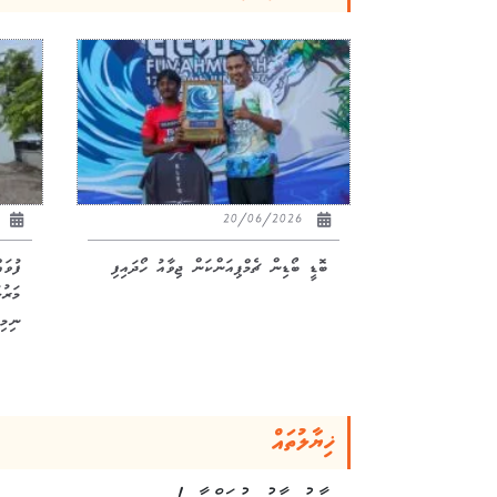
26
20/06/2026
ބޮޑީ ބޯޑިން ޗެމްޕިއަންކަން ޖިވާއު ހޯދައިފި
ފުވަ
ނިމިއ
ޚިޔާލުތައް