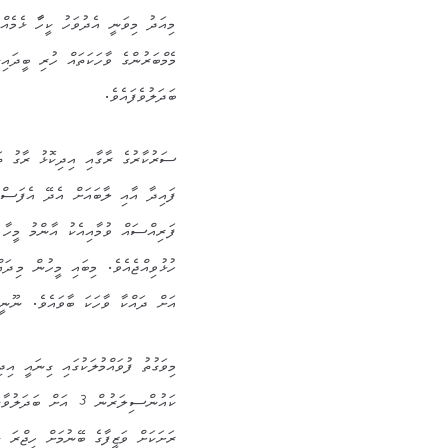
މިއަދު މިވަނީ އެދުވަހު ކީހާާ ޅެމެއް
މެމްބަރުންގެ ވާހަކަތައް ހުރި ބީދައި
ބަދަލުވެފައެވެ.
ސަރުކާރުގެ ރާގާއި އިދިކޮޅު ރާގު ތަ
ފައިދާ އާއި ލާބައަށް އެދޭ އެފަސްގ
ފަރިއްސައް ވުމާއިއެކު އާންމު މީ
ހުޅުވިއްޖެއެވެ. މިބައި މީހުން މިދ
އަށް ދައްކާ ވާހަކަ ބާވައެވެ. ނޫނީ
ކައުންސިލަރުން 3 އ
ރަށަކަށް ވަޒީފާގެ ބޭނުމަށް ހިޖްރަ 