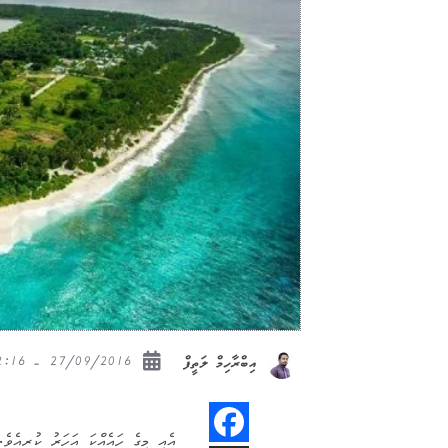
27/09/2016 - 12:16
އިބްރާހިމް ލަތީފް