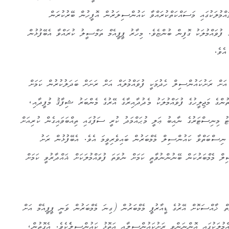
ްމުލަކުގައި މަސައްކަތްކުރައްވާ ކައުންސިލަރުން އޮފީހުން ބޭރުކުރަން
ެ ފުވައްމުލަކު ގޮފިން ބުންޏެވެ. މިހާރު ޕީޕީއެމް ތަމްސީލު ކުރައްވާ އެބޭފުޅުން
 އެވެ.
 އަށް ރަށުކައުންސިލް ހެދުމަކީ ފުވައްމުލައް އަށް ރަށަށް ބަދަލުކުރުން ކަމަށް
ންގެ މަޖިލީހުގެ ފުވައްމުލަކު މެދުދާއިރާގެ އޭރުގެ މެންބަރު ޝިފާޤު މުފީދާއި،
 މިނިސްޓަރުގެ ނާއިބު ޢަލީ މުޙައްމަދު ކުރީ ސަފުގައި ތިއްބަވައިގެން ކުރިއަށް
ް ނިސްބަތްވާ ކައުންސިލް މެމްބަރުން ބައިވެރިވީމަ އެވެ. އެބޭފުޅުން ރަށު
 މެމްބަރުކަން ބޭނުންނުވާތީ ކަމަށް ނުވަތަ ފުވައްމުލަކަށް ޣައްދާރުވީ ކަމަށް
ް ޚާއްސަކޮށް އޭރުގެ ޑީއާރުޕީ މެމްބަރުން (ގިނަ މެމްބަރުން ވަނީ ޕީޕީއެމް އަށް
އްމުލަކުގައި އޮންނަންވީ ރަށުކައުންސިލާއި އަތޮޅު ކައުންސިލެެކެވެ. އެގޮތުން،