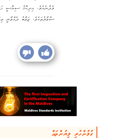
ވެދާނެއެވެ. އިދިކޮޅު ސިޔާސީ ހަރަކ
ސްވާލުތަކެވެ. ޖަވާބު ދެއްވާނީ ތިބޭ
ގުޅުންހުރި ލިޔުންތައް