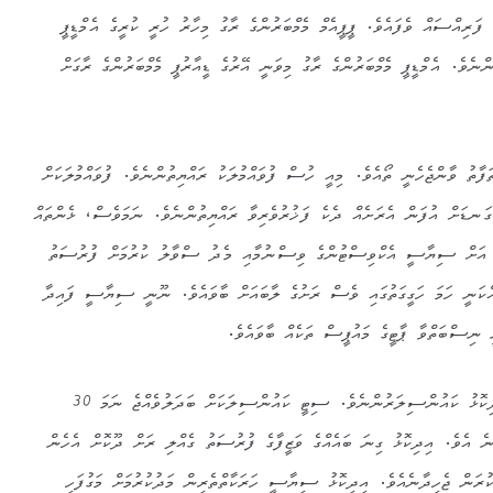
 ފަރިއްސައް ވެފައެވެ. ޕީޕީއެމް މެމްބަރުންގެ ރާގު މިހާރު ހުރީ ކުރީގެ އެމްޑީޕީ
ންނެވެ. އެމްޑީޕީ މެމްބަރުންގެ ރާގު މިވަނީ އޭރުގެ ޑީއާރުޕީ މެމްބަރުންގެ ރާގަށް
ފާތު ވާންޖެހެނީ ތޯއެވެ. މިއީ ހުސް ފުވައްމުލަކު ރައްޔިތުންނެވެ. ފުވައްމުލަކަށް
ަނޑަށް އުފަން އެރަށެއް ދެކެ ފަޚުރުވެރިވާ ރައްޔިތުންނެވެ. ނަމަވެސް، ޅެންތައް
ހާ އަށް ސިޔާސީ އެކްވިސްޓުންގެ ވިސްނުމާއި މެދު ސްވާލު ކުރުމަށް ފުރުސަތު
ައްކަނީ ހަމަ ހަގީގަތުގައި ވެސް ރަށުގެ ލާބައަށް ބާވައެވެ. ނޫނީ ސިޔާސީ ފައިދާ
 ނިސްބަތްވާ ޕާޓީގެ މައުޕީސް ތަކެއް ބާވައެވެ.
މިވަގުތު ފުވައްމުލަކުގައި ގިނައީ އިދިކޮޅު ކައުންސިލަރުންނެވެ. ސިޓީ ކައުންސިލަކަށް ބަދަލުވެއްޖެ ނަމަ 30
ަށް ބަދަލުވާނެ އެވެ. އިދިކޮޅު ގިނަ ބައެއްގެ ވަޒީފާގެ ފުރުސަތު ގެއްލި ރަށް ދޫކޮށް އެހެން
ކުރަން ޖެހިދާނެއެވެ. އިދިކޮޅު ސިޔާސީ ހަރަކާތްތެރިން މަދުކުރުމަށް މަގުފަހި