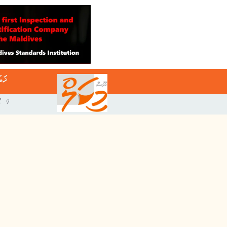
ޚަބ
9 އޯގަސްޓް 2026