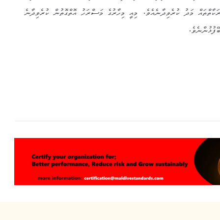
ާތްތައް މަދު ކުރެވިދާނެއެވެ. މިއީ މިހާރުގެ މަސްރަހު އޮތްގޮތުން ކުރެވިދާނެ
ފުޅުންނެވެ.