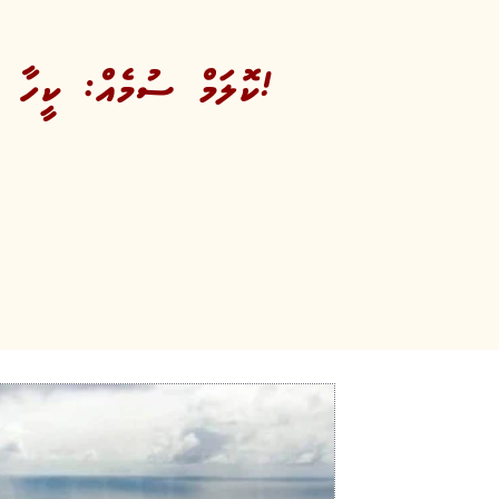
ކޮލަމް ސުމެއް: ކީހާ ޅެން ފަރިއްސަށް!