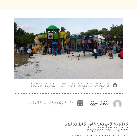
ދޫނޑިގަން ކުޑަކުދިންގެ ޕާކް. ފޮޓޯ: އިބްރާހިމް މުހައްމަދު
28/10/2016 - 19:57
އަހުމަދު ނިޖާހް
ފުވައްމުލަކު ދޫނޑިގަން ކައުންސިލުން އެއަވަށުގައި
ކުޑަކުދިންގެ ޕާކެއް ހުޅުވައިފިއެވެ.