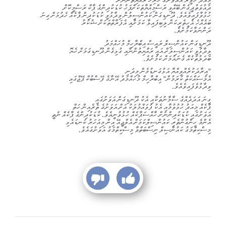
މިއަދު ހަވީރު އެއަވަށުގެ ހުރިހާ ރައްޔިތުންނަށް
ދައުވަތުދީގެން ބޭއްވި ރަސްމިއްޔާތަކަށްފަހު ކުޑަކުދިންގެ ޕާކް ރަސްމީކޮށް
ހުޅުވާފައިވެއެވެ. ދޫނޑިގަން ކައުންސިލުން ވިދާޅުވީ ކުޑަކުދިން ޕާކެއް ހެދުމަށް ގިނަ
ބައެއްހެ އެހީތެރިކަން ލިބިފައިވާ ކަމަށާއި އެފަރާތްތަކަށް ޝުކުރު
ދަންނަވާކަމަށެވެ.
ދޫނޑިގަން ކައުންސިލް ރައީސް އިބްރާހިމް މުހައްމަދު
ވިދާޅުވީ ކައުންސިލަށް އައީ ރައްޔިތުންނާއި ގުޅިގެން ދޫނޑިގަމަށް ހެޔޮ
ބަދަލުތަކެއް ގެނައުމަށް ކަމަށެވެ.
“އިރާދަކުރެއްވިއްޔާ އަޅުގަނޑުމެން މިދަނި
އެމަސައްކަތް ކުރަމުން” އިބްރާހިމް މުހައްމަދު އޭނާގެ ފޭސްބުކް ޕޭޖްގައި
ވިދާޅުވެފައިވެއެވެ.
ގިނަ އަދަދެއްގެ ސާމާނުތަކާއި އެކު ދޫނޑިގަން އަވަށުގައި
ޕާކެއް މިއަދު ހުޅުވުމާއި އެކު ފުވައްމުލަކު އަށް އަވަށުގެ ތެރެއިން ހަތް
އަވަށުގައި ކުޑަކުދިންނަށް ހާއްސަޕާކެއް ހުޅުވުނީއެވެ. ކުޑަކުދިންގެ ޕާކެއް ނެތީ
އެންމެ ހިންގުންތެރި ކައުންސިލްކަމަށް އެލްޖީއޭ އިން މިއަހަރު ކަނޑައެޅި
މިސްކިތްމަގު ކައުންސިލް ނިސްބަތްވާ މިސްކިތްމަގު އަވަށުގައެވެ.