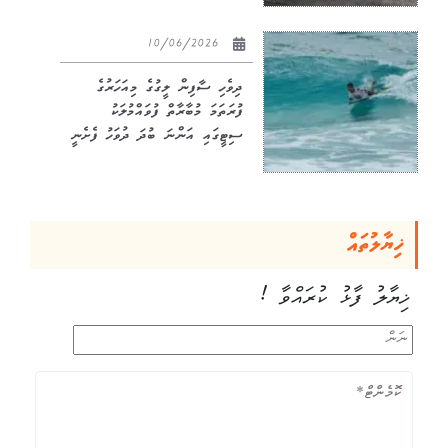
10/06/2026
ދިވެހި ސާފިން ލީގުގެ މިއަހަރުގެ
ފުރަތަމަ މުބާރާތް ފުވައްމުލަކު
ސިޓީގައި އަންނަ ބުދަ ދުވަހު ފެށެނީ
ޚިޔާލުތައް
ޚިޔާލު ފާޅު ކުރައްވާ !