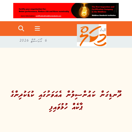
6 އޯގަސްޓް 2026
ދޫނޑިގަން ކައުންސިލުން އެއަވަށުގައި ކުޑަކުދިންގެ
ޕާކެއް ހުޅުވައިފި