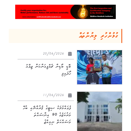
ގުޅުންހުރި ލިޔުންތައް
20/06/2026
ބޮޑީ ބޯޑިން ޗެމްޕިއަންކަން ޖިވާއު
ހޯދައިފި
11/06/2026
ފުވައްމުލަކު ސިޓީގެ ޤުރުއާނާއި ބެހޭ
މަރުކަޒުގެ 90 އިންސައްތަ
މަސައްކަތް ނިމިއްޖެ