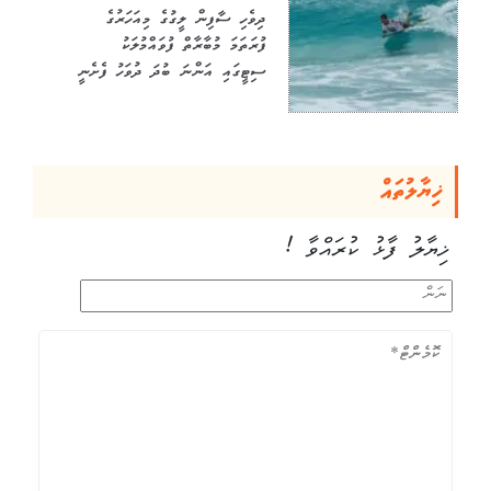
ދިވެހި ސާފިން ލީގުގެ މިއަހަރުގެ
ފުރަތަމަ މުބާރާތް ފުވައްމުލަކު
ސިޓީގައި އަންނަ ބުދަ ދުވަހު ފެށެނީ
ޚިޔާލުތައް
ޚިޔާލު ފާޅު ކުރައްވާ !