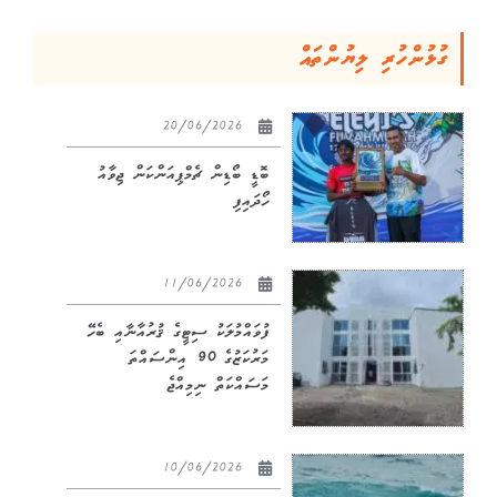
ގުޅުންހުރި ލިޔުންތައް
20/06/2026
ބޮޑީ ބޯޑިން ޗެމްޕިއަންކަން ޖިވާއު
ހޯދައިފި
11/06/2026
ފުވައްމުލަކު ސިޓީގެ ޤުރުއާނާއި ބެހޭ
މަރުކަޒުގެ 90 އިންސައްތަ
މަސައްކަތް ނިމިއްޖެ
10/06/2026