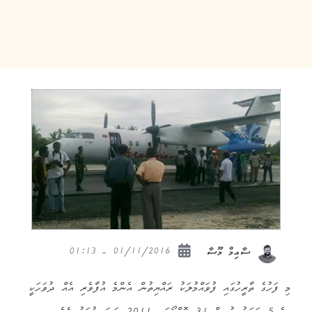
01/11/2016 - 01:13
ސާއިމް މޫސާ
މި ފަހުގެ ތާރީހުގައި ފުވައްމުލަކު ރައްޔިތުން އެންމެ އުފާވެރި އެއް ދުވަހަކީ