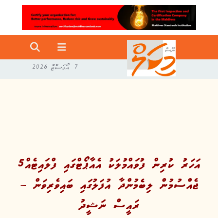
7 އޯގަސްޓް 2026
5އަހަރު ކުރިން ފުވައްމުލަކު އެއާޕޯޓްގައި ފްލައިޓެއް
ޖެއްސުމުން ލިބެމުންދާ އުފަލުގައި ބައިވެރިވަން –
ރައީސް ނަޝީދު