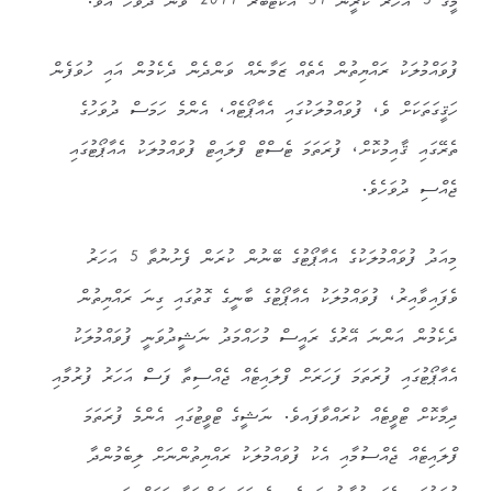
މީގެ 5 އަހަރު ކުރީން 31 އޮކްޓޯބަރ 2011 ވަނަ ދުވަހު އެވެ.
ފުވައްމުލަކު ރައްޔިތުން އެތެއް ޒަމާނެއް ވަންދެން ދެކެމުން އައި ހުވަފެން
ހަޤީގަތަކަށް ވެ، ފުވައްމުލަކުގައި އެއާޕޯޓެއް، އެންމެ ހަމަސް ދުވަހުގެ
ތެރޭގައި ޤާއިމުކޮށް، ފުރަތަމަ ޓެސްޓް ފްލައިޓް ފުވައްމުލަކު އެއާޕޯޓުގައި
ޖެއްސި ދުވަހެވެ.
މިއަދު ފުވައްމުލަކުގެ އެއާޕޯޓުގެ ބޭނުން ކުރަން ފެށުނުތާ 5 އަހަރު
ވެފައިވާއިރު، ފުވައްމުލަކު އެއާޕޯޓުގެ ބާނީގެ ގޮތުގައި ގިނަ ރައްޔިތުން
ދެކެމުން އަންނަ އޭރުގެ ރައީސް މުހައްމަދު ނަޝީދުވަނީ ފުވައްމުލަކު
އެއާޕޯޓުގައި ފުރަތަމަ ފަހަރަށް ފްލައިޓެއް ޖެއްސިތާ ފަސް އަހަރު ފުރުމާއި
ދިމާކޮށް ޓްވީޓެއް ކުރައްވާފައވެ. ނަޝީގެ ޓްވީޓުގައި އެންމެ ފުރަތަމަ
ފްލައިޓެއް ޖެއްސުމާއި އެކު ފުވައްމުލަކު ރައްޔިތުންނަށް ލިބެމުންދާ