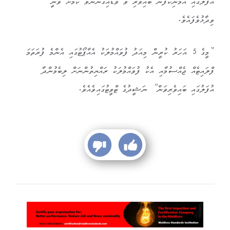
އުފަލުގައި އެމަނިކުފާނު ބައިވެރި ވެ ވަޑައިގަންނަވާ ކަމަށް ވަނީ
ވިދާޅުވެފައެވެ.
“މީގެ 5 އަހަރު ކުރީން މިއަދު ފުވައްމުލަކު އެއާޕޯޓުގައި އެންމެ ފުރަތަމަ
ފްލައިޓެއް ޖެއްސުމާއި އެކު ފުވައްމުލަކު ރައްޔިތުންނަށް ލިބެމުންދާ
އުފަލުގައި ބައިވެރިވަން” ނަޝީދުގެ ޓްވީޓުގައިވެއެވެ.