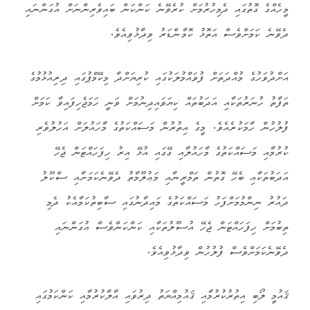
މީހެއްގެ ގޮތުގައި ދެމިހުރުމަށް ކުރެވޭނެ ކަންކަން ބައިވެރިންނަށް އުގަންނައި
ދެވޭނެ ކަމަށްވެސް އަތޮޅު ކޮމާންޑަރު ވިދާޅުވިއެވެ.
އަށްދުވަހުގެ މުއްދަތަށް ފުވައްމުލަކުގައި ކުރިޔަށްދާ މިކޭމްޕުގައި ދިރިއުޅުމުގެ
ތަފާތު ހުނަރުތަކާއި އަދަބުތައް ކިޔަވައިދިނުމަށް ވަނީ ހަމަޖެހިފައިވާ ކަމަށް
ފުލުހުން ހާމަކުރެއެވެ. މީގެ އިތުރުން މަސައްކަތުގެ މާހައުލަށް އަހުލުވެރި
ކުރުމާއި މަސައްކަތުގެ މާހައުލާއި ގޭގައި އުޅޭ އިރު ހިފަހައްޓަން ޖެހޭ
އަދަބުތަކާއި ބެހޭ ގޮތުން ތަމްރީނާއި މަޢުލޫމާތު ދެވޭނެކަމަށާއި ސްކޫލު
ދައުރު ނިންމުމަށްފަހު މަސައްކަތުގެ މައިދާނުގައި ސާބިތުކަމާއެކު ދެމި
ތިބުމަށް ހިފަހައްޓަން ޖެހޭ އުސޫލުތަކާއި ކަންކަންވެސް އުގަންނައި
ދެވޭނެކަމަށްވެސް ފުލުހުން ވިދާޅުވިއެވެ.
ޤައުމީ ލޯބި އިތުރުކުރުމާއި ޤައުމިއްޔަތު ދިރުވައި އާލާކުރުމާއި ކަންކަމުގައި