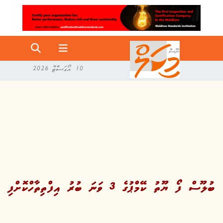
10 އޯގަސްޓް 2026
ބުލޫސް ފޯ ޔޫތު ކޭމްޕުގެ 3 ވަނަ ބުރު އިފްތިތާހްކޮށްފި