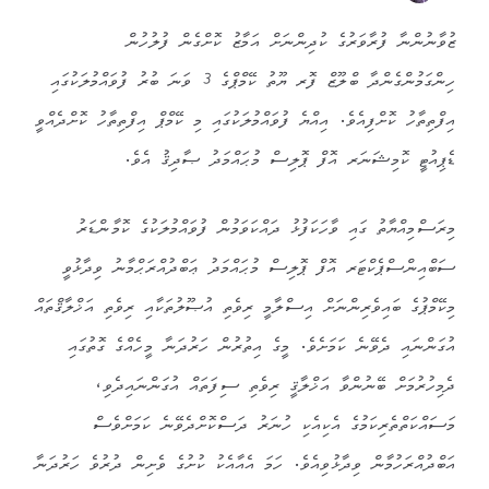
ޒުވާނުންނާ ފުރާވަރުގެ ކުދިންނަށް އަމާޒު ކޮށްގެން ފުލުހުން
ހިންގަމުންގެންދާ ބްލޫޒް ފޮރ ޔޫތު ކޭމްޕްގެ 3 ވަނަ ބުރު ފުވައްމުލަކުގައި
އިފްތިތާހު ކޮށްފިއެވެ. އިއްޔެ ފުވައްމުލަކުގައި މި ކޭމްޕް އިފްތިތާހު ކޮށްދެއްވީ
ޑެޕިއުޓީ ކޮމިޝަނަރ އޮފް ޕޮލިސް މުޙައްމަދު ޞާދިޤު އެވެ.
މިރަސްމިއްޔާތު ގައި ވާހަކަފުޅު ދައްކަވަމުން ފުވައްމުލަކުގެ ކޮމާންޑަރު
ސަބްއިންސްޕެކްޓަރ އޮފް ޕޮލިސް މުޙައްމަދު ޢަބްދުއްރަޙްމާނު ވިދާޅުވީ
މިކޭމްޕުގެ ބައިވެރިންނަށް އިސްލާމީ ރިވެތި އުޞޫލުތަކާއި ރިވެތި އަޚްލާޤްތައް
އުގަންނައި ދެވޭނެ ކަމަށެވެ. މީގެ އިތުރުން ހަރުދަނާ މީހެއްގެ ގޮތުގައި
ދެމިހުރުމަށް ބޭނުންވާ އަޚްލާޤީ ރިވެތި ސިފަތައް އުގަންނައިދެވި،
މަސައްކަތްތެރިކަމުގެ އެކިއެކި ހުނަރު ދަސްކޮށްދެވޭނެ ކަމަށްވެސް
އަބްދުއްރަހުމާން ވިދާޅުވިއެވެ. ހަމަ އެއާއެކު ކުށުގެ ވެށިން ދުރުވެ ހަރުދަނާ