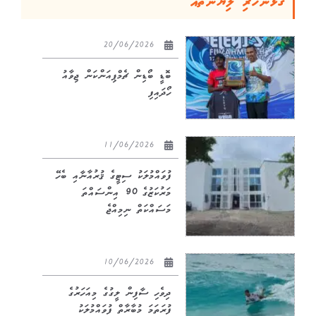
ގުޅުންހުރި ލިޔުންތައް
20/06/2026
ބޮޑީ ބޯޑިން ޗެމްޕިއަންކަން ޖިވާއު
ހޯދައިފި
11/06/2026
ފުވައްމުލަކު ސިޓީގެ ޤުރުއާނާއި ބެހޭ
މަރުކަޒުގެ 90 އިންސައްތަ
މަސައްކަތް ނިމިއްޖެ
10/06/2026
ދިވެހި ސާފިން ލީގުގެ މިއަހަރުގެ
ފުރަތަމަ މުބާރާތް ފުވައްމުލަކު