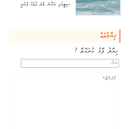
ސިޓީގައި އަންނަ ބުދަ ދުވަހު ފެށެނީ
ޚިޔާލުތައް
ޚިޔާލު ފާޅު ކުރައްވާ !