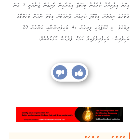
އިއްޔެ އިފުތިތާހު ކުރެވުނު މިކޭމްޕް އިއްޔެއިން ފެށިގެން ޖެނުއަރީ 2 ވަނަ
ދުވަހުގެ ނިޔަލަށް މިކޭމްޕް ކުރިއަށް ދާނެކަމަށް މިކަލް ނޫހަށް މައުލޫމާތު
ލިބެއެވެ. މި ކޭމްޕުގައި ފިރިހެން 41 ބައިވެރިންނާއި އަންހެން 20
ބައިވެރިން، ބައިވެރިވެފައިވާ ކަމަށް ފުލުހުން ހާމަކުރެއެވެ.