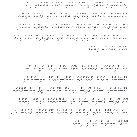
އިސްނަގައި ޒިންމާދާރު މީހެއްގެ ގޮތުގައި ހުރުމަށް ބާރުއަޅައި ގިނަ
ޙަރަކާތްތަކާއި މަޢުލޫމާތު މިކޭމްޕުގައި ދެވޭނެ ކަމަށާއި ފުރަތަމަ އެހީދޭނެ
ގޮތާއި އަލިފާނުގެ ޙާދިސާ ތަކުން ސަލާމަތްވުމަށް ކުރެވިދާނެ ކަންކަމާއި
އެކަންކަން ކުރާނެ ގޮތް ކިޔައި ދިނުމަށް ވަނީ ހަމަޖެހިފައިވާ ކަމަށް މިކަލް
ނޫހަށް މައުލޫމާތު ލިބެއެވެ.
މިރަސްމިއްޔާތުގައި ފުވައްމުލަކު އަތޮޅު ކައުންސިލްގެ ރައީސް އާއި
މެމްބަރުންގެ އިތުރުން ފުވައްމުލަކު ކައުންސިލްތަކުގެ ރައީސުންނާއި
މެމްބަރުންނާއި ސައުތު ޕޮލިސް ޑިވިޜަން ކޮމާންޑަރ ޗީފް އިންސްޕެކްޓަރ
އޮފް ޕޮލިސް ޙުސައިން ސަމީރު އާއި ސްކޫލުތަކުގެ ވެރިންގެ އިތުރުން
ގިނަ ޢަދަދެއްގެ ބެލެނިވެރިންނާއި ފުވައްމުލަކު ކޮމާންޑަރާއި ފުލުހުން އަދި
ކޭމްޕުގެ ބައިވެރިން ބައިވެރި ވިއެވެ.