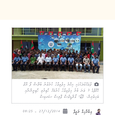
ފުވައްމުލަކުގައި އިއްޔެ އިފުތިތާހު ކުރެވުނު ބުލޫސް ފޯ ޔޫތް
ކޭމްޕްގެ 3 ވަނަ ބުރު އިފުތިތާހު ކުރުމަށް ހާޒިރުވި ހާޒިރީންނާއި
ބައިވެރިން. ފޮޓޯ؛ މޯލްޑީވްސް ޕޮލިސް ސަރވިސް
27/12/2014 - 08:25
އިބްރާހިމް ލަތީފް