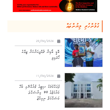
ގުޅުންހުރި ލިޔުންތައް
20/06/2026
ބޮޑީ ބޯޑިން ޗެމްޕިއަންކަން ޖިވާއު
ހޯދައިފި
11/06/2026
ފުވައްމުލަކު ސިޓީގެ ޤުރުއާނާއި ބެހޭ
މަރުކަޒުގެ 90 އިންސައްތަ
މަސައްކަތް ނިމިއްޖެ