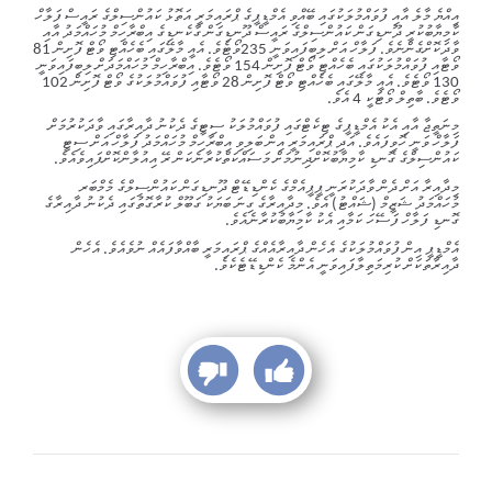
އިއްޔެ މާލެ އާއި ފުވައްމުލަކުގައި ބޭއްވި އެމްޑީޕީގެ ޕްރައިމަރީ އަތޮޅު ކައުންސިލްގެ ރައީސް ފަލާހް
ކާމިޔާބުކުރީ ދޫނޑިގަން ކައުންސިލްގެ ރައީސް ދޫނޑިގަން ގާކެނޑިގެ އިބްރާހިމް މުހައްމަދު އާއި
ވާދަކޮށްގެންނެވެ. ފަލާހް އަށް ލިބިފައިވަނީ 235ވޯޓެވެ. އެއީ މާލޭގައި ބެހެއްޓި ވޯޓް ފޮށިން 81
ވޯޓާއި ފުވައްމުލަކުގައި ބެހެއްޓި ވޯޓް ފޮށިން 154 ވޯޓެވެ. އިބްރާހިމް މުހައްމަދަށް ލިބިފައިވަނީ
130 ވޯޓެވެ. އެއީ މާލޭގައި ބެހެއްޓި ވޯޓް ފޮށިން 28 ވޯޓާއި ފުވައްމުލަކުގެ ވޯޓް ފޮށިން 102
ވޯޓެވެ. ބާތިލް ވޯޓަކީ 4 އެވެ.
މިނަތީޖާ އާއި އެކު އެމްޑީޕީގެ ޓިކެޓްގައި ފުވައްމުލަކު ސިޓީގެ ދެކުނު ދާއިރާގައި ވާދަކުރުމަށް
ފަލާހް ވަނީ ހޮވިފައެވެ. އަދި ޕްރައިމަރީ އިން ބަލިވި އިބްރާހިމް މުހައްމަދު ފަލާހް އަށް ސިޓީ
ކައުންސިލްގެ ގޮނޑި ކާމިޔާބުކޮށްދިނުމަށް މަސައްކަތްކުރާނެކަން ރޭ އިއުލާންކޮށްފައިވެއެވެ.
މިދާއިރާ އަށް ދެން ވާދަކުރަނީ ޕީޕީއެމްގެ ކެންޑިޑޭޓް ދޫނޑިގަން ކައުންސިލްގެ މެމްބަރ
މުހައްމަދު ޝަޒީމް (ޝައްޓު) އެވެ. މިދާއިރާގެ ގިނަ ބަޔަކު ގަބޫލް ކުރާގޮތުގައި ދެކުނު ދާއިރާގެ
ގޮނޑި ފަލާހް ފަސޭހަ ކަމާއި އެކު ކާމިޔާބުކުރާނެއެވެ.
އެމްޑީޕީ އިން ފުވައްމުލަކުގެ އެހެން ދާއިރާއެއްގެ ޕްރައިމަރީ ބާއްވާފައެއް ނުވެއެވެ. އެހެން
ދާއިރާތަކަށް ކުރިމަތިލާފައިވަނީ އެންމެ ކެންޑިޑޭޓެކެވެ.