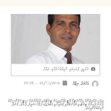
އެމްޑީޕީ ޕްރައިމަރީ ކާމިޔާބުކުރެއްވި ފަލާހް
05/11/2016 - 09:38
އަހުމަދު ނިޖާހް
ދިވެހި ރައްޔިތުންގެ ޑިމޮކްރަޓިކް ޕާޓީ (އެމްޑީޕީ) ގެ ޓިކެޓްގައި ފުވައްމުލަކު ސިޓީ ކައުންސިލްގެ
ދެކުނު ދާއިރާގެ ޓިކެޓް ދިނުމަށް ބޭއްވި ޕްރައިމަރީ އަބްދުﷲ ފަލާހް ޝަރީފް، ފުނާޑު، މާނެލް
ކާމިޔާބުކޮށްފިއެވެ.