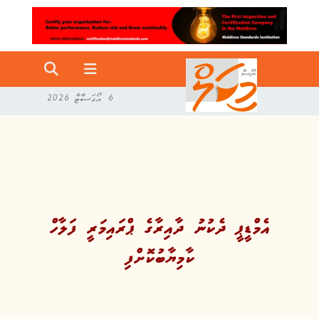
6 އޯގަސްޓް 2026
އެމްޑީޕީ ދެކުނު ދާއިރާގެ ޕްރައިމަރީ ފަލާހް
ކާމިޔާބުކޮށްފި