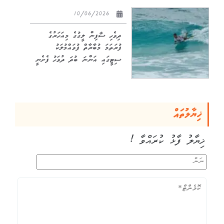
10/06/2026
ދިވެހި ސާފިން ލީގުގެ މިއަހަރުގެ
ފުރަތަމަ މުބާރާތް ފުވައްމުލަކު
ސިޓީގައި އަންނަ ބުދަ ދުވަހު ފެށެނީ
ޚިޔާލުތައް
ޚިޔާލު ފާޅު ކުރައްވާ !