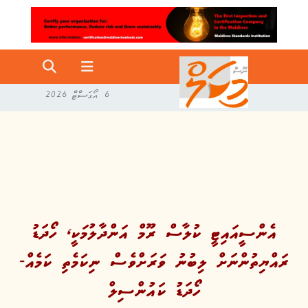
6 އޯގަސްޓް 2026
އެންސީއައިޓީ ކުލާސް ރޫމް އަންދާލުމަކީ، ހޯދަޑު
ރައްޔިތުންނަށް ލިބުނު ވަރަށްވެސް ނިކަމެތި ކަމެއް-
ހޯދަޑު ކައުންސިލް