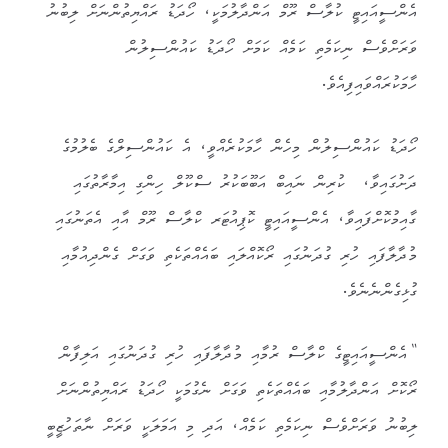
އެންސީއައިޓީ ކުލާސް ރޫމް އަންދާލުމަކީ، ހޯދަޑު ރައްޔިތުންނަށް ލިބުނު
ވަރަށްވެސް ނިކަމެތި ކަމެއް ކަމަށް ހޯދަޑު ކައުންސިލުން
ހާމަކުރައްވައިފިއެވެ.
ހޯދަޑު ކައުންސިލުން މިހެން ހާމަކުރެއްވީ، އެ ކައުންސިލްގެ ބެލުމުގެ
ދަށުގައިވާ، ކުރިން ނައިބް އަބޫބަކުރު ސްކޫލް ހިންގި އިމާރާތުގައި
ގާއިމުކޮށްފައިވާ، އެންސީއައިޓީ ކޮޕިއުޓަރ ކްލާސް ރޫމް އާއި އެތަނުގައި
މުދާލާފައި ހުރި ގުދަނުގައި ރޯކޮއްލައި ބައެއްތަކެތި ވަގަށް ގެންދިއުމާއި
ގުޅިގެންނެނެވެ.
“އެންސީއައިޓީގެ ކްލާސް ރުމާއި މުދާލާފައި ހުރި ގުދަނުގައި އަލިފާން
ރޯކޮށް އަންދާލުމާއި ބައެއްތަކެތި ވަގަށް ނެގުމަކީ ހޯދަޑު ރައްޔިތުންނަށް
ލިބުނު ވަރަށްވެސް ނިކަމެތި ކަމެއް، އަދި މި އަމަލަކީ ވަރަށް ނާތަހުޒީބީ