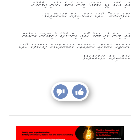
އަދި އެހާމެ ފިޑި އަމަލެއް، މިކަން އެނމެ ހަރުކަށި އިބާރާތުން
ކުއްވެރިކުރަން” ހޯދަޑު ކައުންސިލުން ހާމަކުރެއްވިއެވެ.
އަދި މިކަން ކުރި ބަޔަކު ހޯދައި އިންސާފުގެ ކުރިމައްޗަށް ގެނައުމަށް
ކުރަންޖެހޭ އެންމެހާއި ކަންތައްތައް ކުރަމުންދާކަމަށް ފުވައްމުލަކު ހޯދަޑު
ކައުންސިލުން ހާމަކުރައްވައެވެ