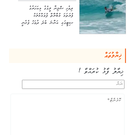
ދިވެހި ސާފިން ލީގުގެ މިއަހަރުގެ
ފުރަތަމަ މުބާރާތް ފުވައްމުލަކު
ސިޓީގައި އަންނަ ބުދަ ދުވަހު ފެށެނީ
ޚިޔާލުތައް
ޚިޔާލު ފާޅު ކުރައްވާ !