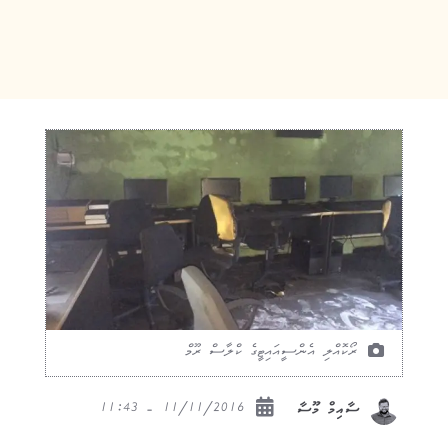
ރޯކޮއްލި އެންސީއައިޓީގެ ކްލާސް ރޫމް
11/11/2016 - 11:43
ސާއިމް މޫސާ