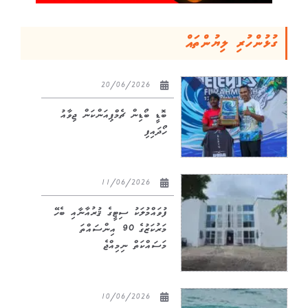
ގުޅުންހުރި ލިޔުންތައް
20/06/2026
ބޮޑީ ބޯޑިން ޗެމްޕިއަންކަން ޖިވާއު
ހޯދައިފި
11/06/2026
ފުވައްމުލަކު ސިޓީގެ ޤުރުއާނާއި ބެހޭ
މަރުކަޒުގެ 90 އިންސައްތަ
މަސައްކަތް ނިމިއްޖެ
10/06/2026