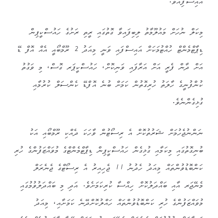
އައިސްފިއެވެ.
މިކަލް ނުހަށް މައުލޫމާތު ލިބިފައިވާ ގޮތުގައި ރީތި ރަށުގެ ހައުސްކީޕިން
ޑިޕާޓްމެންޓް ހުއްޓުމަކަށް އައިސްފައި ވަނީ މިއަދު 2 ރޫމްބޯއީ އެއް އޮފް ޑޭ
އަށް ދާން ފެރީ އަށް އަރާފައި ވަނިކޮށް، ހައުސްކީޕަރ ގޮސް، މި ވަގުތު
ކުންފުނީގެ ހާލަތު ހުރިގޮތުން ކަމަށް ބުނެ އޮފްޑޭ ކެންސަލް ކުރުމާއި
ގުޅިގެންނެވެ.
ނަންނުޖެހުމަށް ޝަރުތުކޮށް އެ ރިސޯޓުން ވާހަކަ ދެއްކި ރޫމްބޯއި އަކު
ބުނިގޮތުގައި މިކަމާއި ގުޅިގެން ހައުސްކީޕިން ޑިޕާޓްމެންޓްގެ މުވައްޒަފުންގެ ހުރި
ކަންބޮޑުވުންތައް މިއަދު ހެދުނު 11 ޖެހިއިރު އެ ރިސޯޓްގެ ޖެނެރަލް
މެނޭޖަރ އާއި ބައްދަލުކޮށް ހިއްސާ ކުރިކަމަށެވެ. އަދި މި ބައްދަލުވުމުގައި
މުވައްޒަފުންގެ ހުރި ކަންބޮޑުވުންތައް ހައްލުކޮށްދޭނެ ކަމަށާއި، މިއަދު