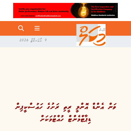
9 އޯގަސްޓް 2026
ވަން އެންޑް އޮންލީ ރީތި ރަށުގެ ހައުސްކީޕިން
ޑިޕާޓްމެންޓް ހުއްޓުމަކަށް