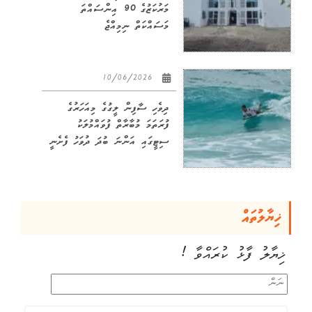
މަރުކަޒުގެ 90 އިންސައްތަ
މަސައްކަތް ނިމިއްޖެ
10/06/2026
ދިވެހި ސާފިން ލީގުގެ މިއަހަރުގެ
ފުރަތަމަ މުބާރާތް ފުވައްމުލަކު
ސިޓީގައި އަންނަ ބުދަ ދުވަހު ފެށެނީ
ޚިޔާލުތައް
ޚިޔާލު ފާޅު ކުރައްވާ !