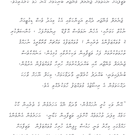
ވަޒީފާއަށް ނުކުތުމަށް ޖެނެރަލް މެނޭޖަރ ބުނިކަމަށް އޭނާ ހާމަ ކުރެއްވިއެވެ.
ޖެނެރަލް މެނޭޖަރ ދެއްވި ޔަގީންކަމާއި އެކު މިއަދު ވެސް ޑިއުޓީއަށް
ނުކުތް ކަމަށާއި، އެހެން ނަމަވެސް އޮފްޑޭ ދިނުމަށްފަހު ، ކެންސަލްކުރި
2 މުވައްޒަފުންގެ ތެރެއިން 1 މުވައްޒަފުގެ މައްޗަށް މާރާމާރީގެ ނުހައްޤު
ތުހުމަތުކުރުމަށް ފަހު ވަޒީފާއިން ވަކިކުރުމާއި ގުޅިގެން، އަނެއްކާވެސް
ޖެނެރަލް މެނޭޖާރ އާއި ބައްދަލުކުރުމަށް ހުރިހާ މުވައްޒަފުން އެދުމުން،
ބުނެފައިވަނީ، ބައްދަލު ކުރެވޭނީ މާދަމާކަމަށް، މިކަލް ނޫހަށް ވާހަކަ
ދައްކަވަމުން އެ ރިސޯޓުގެ މުވައްޒަފު ހާމަކުރެއްވި އެވެ.
“އޭނާ ވަކި ކުރީ ނުހައްޤުން، މާދަމާ ނޭގެ އަހަރެމެން ގެ ތެރެއިން ކާކު
ކަމެއް މިފަދަ ތުހުމަތެއް ކޮށްފައި ވަޒީފާއިން ކަޑާނީ، އަހަރެމެން އެންމެންގެ
ހައްޤުގައި މިހާރު ވަނީ ހައުސް ކީޕިންގެ ހުރިހާ މުވައްޒަފުން ވަޒިފާއަށް