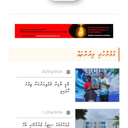
ގުޅުންހުރި ލިޔުންތައް
20/06/2026
ބޮޑީ ބޯޑިން ޗެމްޕިއަންކަން ޖިވާއު
ހޯދައިފި
11/06/2026
ފުވައްމުލަކު ސިޓީގެ ޤުރުއާނާއި ބެހޭ