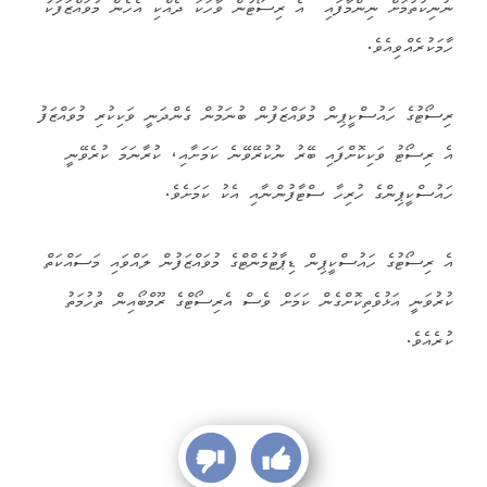
ނުނިކުތުމަށް ނިންމާފައި” އެ ރިސޯޓުން ވާހަކަ ދެއްކި އެހެން މުވައްޒަފަކު
ހާމަކުރެއްވިއެވެ.
ރިސޯޓުގެ ހައުސްކީޕިން މުވައްޒަފުން ބުނަމުން ގެންދަނީ ވަކިކުރި މުވައްޒަފު
އެ ރިސޯޓު ވަކިކޮށްފައި ބޭރު ނުކުރޭވޭނެ ކަމަށާއި، ކުރާނަމަ ކުރެވޭނީ
ހައުސްކީޕިންގެ ހުރިހާ ސްޓާފުންނާއި އެކު ކަމަށެވެ.
އެ ރިސޯޓުގެ ހައުސްކީޕިން ޑިޕާޓުމެންޓްގެ މުވައްޒަފުން ލައްވައި މަސައްކަތް
ކުރުވަނީ އަޅުވެތިކޮށްގެން ކަމަށް ވެސް އެރިސޯޓްގެ ރޫމްބޯއިން ތުހުމަތު
ކުރެއެވެ.