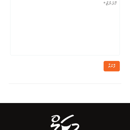
ފޮނުވާ