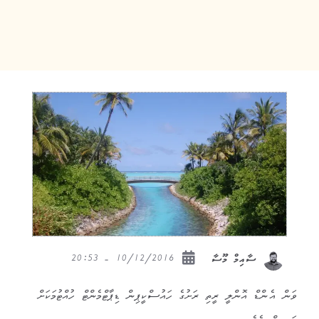
10/12/2016 - 20:53
ސާއިމް މޫސާ
ވަން އެންޑް އޮންލީ ރީތި ރަށުގެ ހައުސްކީޕިން ޑިޕާޓްމެންޓް ހުއްޓުމަކަށް