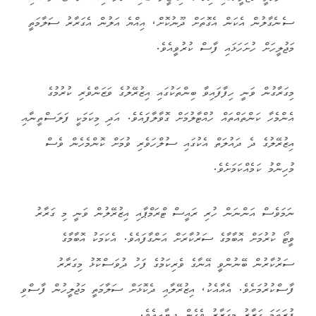
ސެނެގާލުން އެކަން އެގޮތަށް ދޫނުކޮށް، އިއްޔެ އަލުން އެގަރާރު ސަލާމަތީ
މަޖުލީހަށް ހުށަހަޅައި ފާސް ކުރުވީއެވެ.
މިގަރާގުން ވަނީ ހިފާފައިވާ ބިންތަކުގައި އިޒުރޭލުގެ ވަޒަންވެރި ކުރުމުގެ
އެންމެހާ ކަންތައްތައް ހުއްޓާލުމަށް ގޮވާލާފައެވެ. އަދި މިކަމަކީ ފަލަސްތީނާއި
އިޒުރޭލުގެ ދެ ދައުލަތް އެކުގައި ސުލްހަވެރި ވުމަށް ކޮންމެހެން ވެސް
މުހިންމު ކަމެއްކަމަށެވެ.
ނަމަވެސް އަންނަން ހުރި ރައީސް ޓްރަމްޕާއި އިޒުރޭލުން ވަނީ މި ގަރާރު
ވީޓޯ ކުރުމަށް އޮބާމާގެ ސަރުކާރަށް އަންގާފައެވެ. އެކަމަކު އޮބާމާގެ
ސަރުކާރުން ބޭނުންވީ އޭނާގެ ވެރިކަމުގެ ފަހު ދުވަސްކޮޅު މިގަރާރު
ފާސްކުރުމަށެވެ. އެއާއެކު، އިޒުރޭލާއި ދެކޮޅަށް ސަލާމަތީ މަޖުލީހުން ފާސްވި