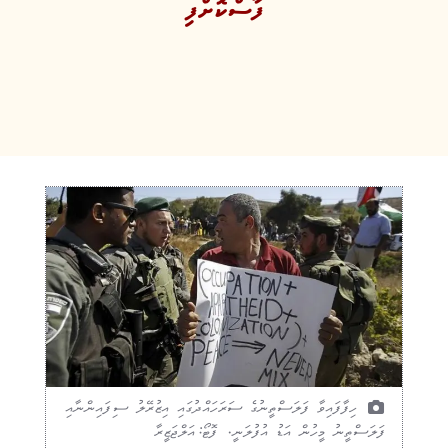
ފާސްކޮށްފި
ހިފާފައިވާ ފަލަސްތީނުގެ ސަރަހައްދުގައި އިޒުރޭލު ސިފައިންނާއި
ފަލަސްތީނު މީހުން އަޑު އުފުލަނީ. ފޮޓޯ:އަލްޖަޒީރާ