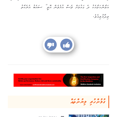
އަމާންކަމާއެކު ދެ ގައުމަށް ވެސް އުޅެވެން އޮތީ” ސައެބު އެރެކާތު
ވިދާޅުވިއެވެ.
ގުޅުންހުރި ލިޔުންތައް