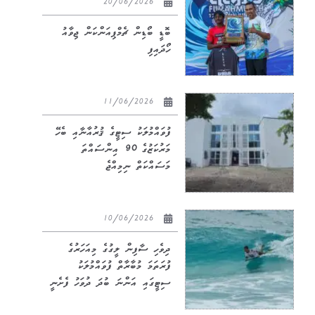
20/06/2026
ބޮޑީ ބޯޑިން ޗެމްޕިއަންކަން ޖިވާއު
ހޯދައިފި
11/06/2026
ފުވައްމުލަކު ސިޓީގެ ޤުރުއާނާއި ބެހޭ
މަރުކަޒުގެ 90 އިންސައްތަ
މަސައްކަތް ނިމިއްޖެ
10/06/2026
ދިވެހި ސާފިން ލީގުގެ މިއަހަރުގެ
ފުރަތަމަ މުބާރާތް ފުވައްމުލަކު
ސިޓީގައި އަންނަ ބުދަ ދުވަހު ފެށެނީ