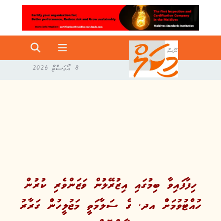
8 އޯގަސްޓް 2026
ހިފާފައިވާ ބިމުގައި އިޒުރޭލުން ވަޒަންވެރި ކުރުން
ހުއްޓުވުމަށް އދ. ގެ ސަލާމަތީ މަޖުލީހުން ގަރާރު