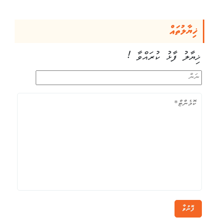
ޚިޔާލުތައް
ޚިޔާލު ފާޅު ކުރައްވާ !
ފޮނުވާ