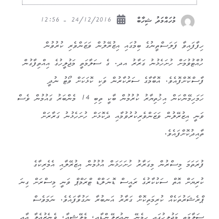
24/12/2016 - 12:56
މުހައްމަދު ޝިހާބް
ހިފާފައިވާ ފަލަސްތީނުގެ ބިމުގައި އިޒުރޭލުން ވަޒަންވެރި ކުރުވުން
ހުއްޓުވުމަށް ހުށަހެޅުނު ގަރާރު އދ. ގެ ސަލާމަތީ މަޖުލީހުގެ އިއްތިފާގުން
ފާސްކޮށްފޮއެވެ. އޮބާމާގެ ސަރުކާރުން ވަކި ކޮޅަކަށް ވޯޓު ނުދީ
ހަމަހިމޭންކަން އިޚުތިޔާރު ކުރުމުން ބާކީ ތިބި 14 މެންބަރު ގައުމުން ވެސް
ވަނީ އިޒުރޭލުން ވަޒަންވެރިކުރުވުމާއި ދެކޮޅަށް ހުށަހެޅުނު ގަރާރަށް
ތާއިދުކޮށްފައެވެ.
ފުރަތަމަ މިސްރުން މިގަރާރު ހުށަހަޅަން އުޅުމުން އިޒުރޭލާއި އެމެރިކާގެ
ކުރިޔަށް އޮތް ސަކުކާރުގެ ރައީސް ޑޮނަލްޑް ޓްރަމްޕް ވަނީ މިސްރަށް ގިނަ
ޕްރެޝަރުތަކެއް ކުރިމަތިކޮށް ގަރާރު އަނބުރާ ނަގުވާފައެވެ. ނަމަވެސް
ސަލާމަތީ މަޖުލީހުގައި ހިމެނޭ ނިއުޒީލޭންޑާއި، މެލޭޝިއާ، ވެނެޒުއެލާ އާއި