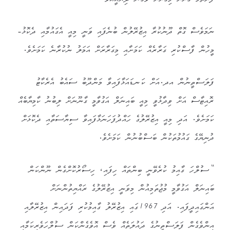
ފުރަތަމަ ގަރާރު މިގަރާރު ވެގެން ދިޔާއީއެވެ.
ނަމަވެސް ގޮތް ދޫނުކުރާ އިޒުރޭލުން ބުނެފައި ވަނީ މިއީ އެގައުމާއި ދެކޮޅު-
މީހުން ފާސްކުރި ގަރާރެއް ކަމަށާއި މިގަރާރަށް އަމަލު ނުކުރާނެ ކަމަށެވެ.
ފަލަސްތީނުން އދ.އަށް ކަނޑައަޅާފައިވާ މަންދޫބު ސައެބު އެރެކާޓު
ރޮއިޓާސް އަށް ވިދާޅުވީ މިއީ ބައިނަލް އަގުވާމީ ގާނޫނަށް ލިބުނު ކާމިޔާބެއް
ކަމަށެވެ. އަދި މިއީ އިޒުރޭލުގެ ހައްދުފަހަނަޅާފައިވާ ސިޔާސަތާއި ދެކޮޅަށް
ދުނިޔޭގެ ގައުމުތަކުން ބަސްބުނުން ކަމަށެވެ.
“ސުލްހަ ގާއިމު ކުރެވޭނީ ބިންތައް ހިފައި، ހިސޯރުކޮށްގެން ނޫންކަން
ބައިނަލް އަގުވާމީ މުޖުތަމިއުން މިވަނީ އިޒުރޭލުގެ ރައްޔިތުންނަށް
އަންގައިދީފައި. އަދި 1967ގައި އިޒުރޭލު ގާއިމުކުރި ފަދައިން އިޒުރޭލާއި
އިންވެގެން ފަލަސްތީނުގެ ދައުލަތެއް ވެސް އޮވެގެންކަން ސުލްހަވެރިކަމާއި