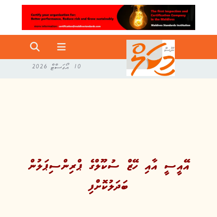
10 އޯގަސްޓް 2026
އޭއީސީ އާއި ހޭޒް ސުކޫލްގެ ޕްރިންސިޕަލުން
ބަދަލުކޮށްފި