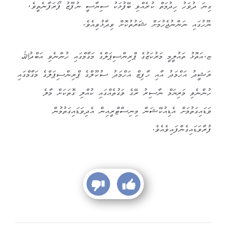
ގިނަ ދުވަހު ހިދުމަތް ކުރެއްވި ބޭފުޅަކު ސިޔާސީ ނުފޫޒު ފޯރަފާނެތީވެ،
ނޫހުގައި ނަންނުޖެހުމަށް ޝަރުތުކޮށް ވިދާޅުވިއެވެ.
ޏ.އަތޮޅު ތައުލީމީ މަރުކަޒުގެ ޕްރިންސިޕަލްގެ މަގާމްގައި ހުންނެވި އަބްދުﷲ
ރަޝީދު އަހްމަދު އާއި ހާފިޒް އަހްމަދު ސުކޫލްގެ ޕްރިންސިޕަލްގެ މަގާމްގައި
ހުންނެވި މަރިޔަމް ނާސިރު ރޭގެ ވަގުތެއްގައި ކުއްލި ގޮތަކަށް މާލެ
ވަޑައިގަތުމަށް އެޑިއުކޭޝަން މިނިސްޓްރީއިން އެދިވަޑައިގަތުމުން
ފުރާވަޑައިގެންފައިވެއެވެ.