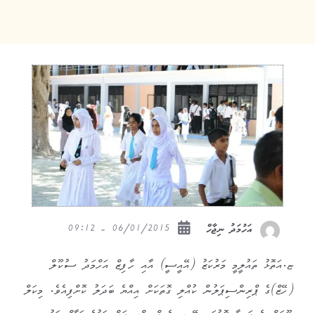
06/01/2015 - 09:12
އަހުމަދު ނިޖާހް
ޏ.އަތޮޅު ތައުލީމީ މަރުކަޒު (އޭއީސީ) އާއި ހާފިޒް އަހްމަދު ސުކޫލް
(ހޭޒް)ގެ ޕްރިންސިޕަލުން ކުއްލި ގޮތަކަށް އިއްޔެ ބަދަލު ކޮށްފިއެވެ. މިކަލް