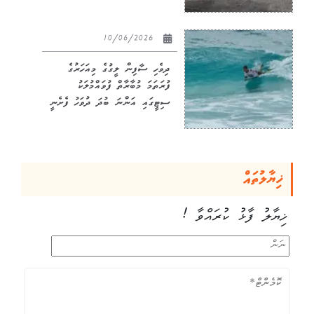
10/06/2026
ދިވެހި ސާފިން ލީގުގެ މިއަހަރުގެ
ފުރަތަމަ މުބާރާތް ފުވައްމުލަކު
ސިޓީގައި އަންނަ ބުދަ ދުވަހު ފެށެނީ
ޚިޔާލުތައް
ޚިޔާލު ފާޅު ކުރައްވާ !