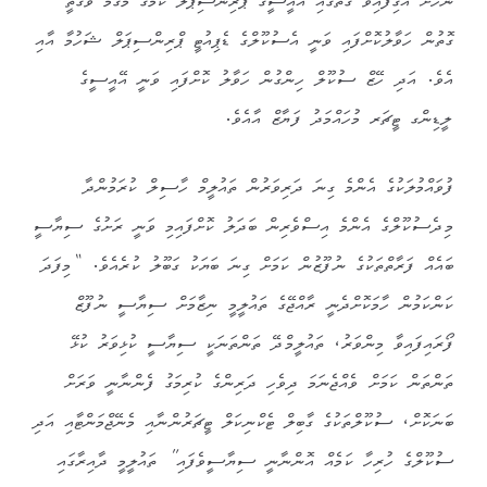
ނޫހަށް އެގިފައިވާ ގޮތުގައި އޭއީސީގެ ޕްރިންސިޕަލް ކަމުގެ މަގާމް ވަގުތީ
ގޮތުން ހަވާލުކޮށްފައި ވަނީ އެސުކޫލްގެ ޑެޕިއުޓީ ޕްރިންސިޕަލް ޝަހުމާ އާއި
އެވެ. އަދި ހޭޒް ސުކޫލް ހިންގުން ހަވާލު ކޮށްފައި ވަނީ އޭއީސީގެ
ލީޑިންގ ޓީޗަރ މުހައްމަދު ފަޔާޒް އާއެވެ.
ފުވައްމުލަކުގެ އެންމެ ގިނަ ދަރިވަރުން ތައުލީމް ހާސިލް ކުރަމުންދާ
މިދެސުކޫލްގެ އެންމެ އިސްވެރިން ބަދަލު ކޮށްފައިމި ވަނީ ރަށުގެ ސިޔާސީ
ބައެއް ފަރާތްތަކުގެ ނުފޫޒުން ކަމަށް ގިނަ ބަޔަކު ގަބޫލު ކުރެއެވެ. “މިފަދަ
ކަންކަމުން ހާމަކޮށްދެނީ ރާއްޖޭގެ ތައުލީމީ ނިޒާމަށް ސިޔާސީ ނުފޫޒް
ފޯރައިފައިވާ މިންވަރު، ތައުލީމްދޭ ތަންތަނަކީ ސިޔާސީ ކުޅިވަރު ކުޅޭ
ތަންތަން ކަމަށް ވެއްޖެނަމަ ދިވެހި ދަރިންގެ ކުރިމަގު ފެންނާނީ ވަރަށް
ބަނަކޮށް، ސުކޫލްތަކުގެ ގާބިލް ޓެކްނިކަލް ޓީޗަރުންނާއި މެނޭޖްމަންޓާއި އަދި
ސުކޫލްގެ ހުރިހާ ކަމެއް އޮންނާނީ ސިޔާސީވެފައި” ތައުލީމީ ދާއިރާގައި