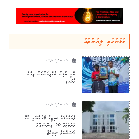
ގުޅުންހުރި ލިޔުންތައް
20/06/2026
ބޮޑީ ބޯޑިން ޗެމްޕިއަންކަން ޖިވާއު
ހޯދައިފި
11/06/2026
ފުވައްމުލަކު ސިޓީގެ ޤުރުއާނާއި ބެހޭ
މަރުކަޒުގެ 90 އިންސައްތަ
މަސައްކަތް ނިމިއްޖެ