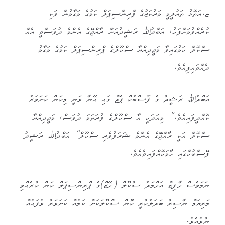
ޏ.އަތޮޅު ތައުލީމީ މަރުކަޒުގެ ޕްރިންސިޕަލް ކަމުގެ މަގާމުން ވަކި
ކުރެއްވުމަށްފަހު، އަބްދުﷲ ރަޝީދުއަށް ރާއްޖޭގެ އެންމެ ދުވަސްވީ އެއް
ސްކޫލް ކަމުގައިވާ މަޖީދިއްޔާ ސްކޫލްގެ ޕްރިންސިޕަލް ކަމުގެ މަގާމު
ދެއްވައިފިއެވެ.
އަބްދުﷲ ރަޝީދު ގެ ފޭސްބުކް ޕެޖް ގައި އޭނާ ވަނީ މިކަން ކަށަވަރު
ކޮއްދީފައިއެވެ.” މިއަދަކީ އާ ސްކޫލްގެ ފުރަތަމަ ދުވަސް، މަޖީދިއްޔާ
ސްކޫލް އަކީ ރާއްޖޭގެ އެންމެ ޝަރަފުވެރި ސްކޫލް” އަބްދުﷲ ރަޝީދު
ފޭސްބުކްގައި ހާމަކޮއްފައިވެއެވެ.
ނަމަވެސް ހާފިޒް އަހްމަދު ސުކޫލް (ހޭޒް)ގެ ޕްރިންސިޕަލް ކަން ކުރެއްވި
މަރިޔަމް ނާސިރު ބަދަލުކުރީ ކޮން ސްކޫލަކަށް ކަމެއް ކަށަވަރު ވެފައެއް
ނުވެއެވެ.