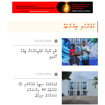
ގުޅުންހުރި ލިޔުންތައް
20/06/2026
ބޮޑީ ބޯޑިން ޗެމްޕިއަންކަން ޖިވާއު
ހޯދައިފި
11/06/2026
ފުވައްމުލަކު ސިޓީގެ ޤުރުއާނާއި ބެހޭ
މަރުކަޒުގެ 90 އިންސައްތަ
މަސައްކަތް ނިމިއްޖެ