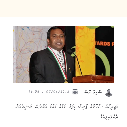
07/01/2015 - 16:08
ސާއިމް މޫސާ
މަޖީދިއްޔާ ސްކޫލްގެ ޕްރިންސިޕަލް ކަމުގެ މަގާމު އަބްދުﷲ ރަޝީދުއަށް
ދެއްވައިފިއެވެ.