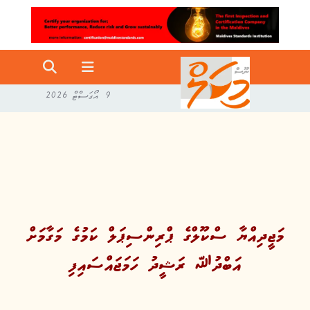
9 އޯގަސްޓް 2026
މަޖީދިއްޔާ ސްކޫލްގެ ޕްރިންސިޕަލް ކަމުގެ މަގާމަށް
އަބްދުﷲ ރަޝީދު ހަމަޖައްސައިފި