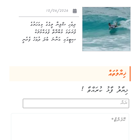
10/06/2026
ދިވެހި ސާފިން ލީގުގެ މިއަހަރުގެ
ފުރަތަމަ މުބާރާތް ފުވައްމުލަކު
ސިޓީގައި އަންނަ ބުދަ ދުވަހު ފެށެނީ
ޚިޔާލުތައް
ޚިޔާލު ފާޅު ކުރައްވާ !