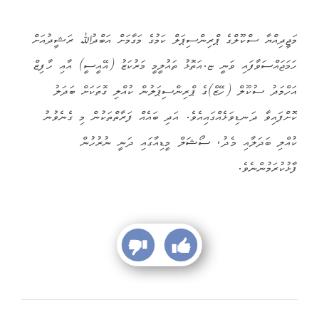
މަޖީދިއްޔާ ސްކޫލްގެ ޕްރިންސިޕަލް ކަމުގެ މަގާމަށް އަބްދުﷲ ރަޝީދުއަށް
ހަމަޖައްސަވާފައި ވަނީ ޏ.އަތޮޅު ތައުލީމީ މަރުކަޒު (އޭއީސީ) އާއި ހާފިޒް
އަހްމަދު ސުކޫލް (ހޭޒް)ގެ ޕްރިންސިޕަލުން ކުއްލި ގޮތަކަށް ބަދަލު
ކޮށްފައިވާ ދަނޑިވަޅެއްގައިއެވެ. އަދި ބައެއް ފަރާތްތަކުން މި ގެނެވުނު
ކުއްލި ބަދަލާއި މެދު، ސޯޝަލް މީޑިއާގައި ދަނީ ނުރުހުން
ފާޅުކުރަމުންނެވެ.