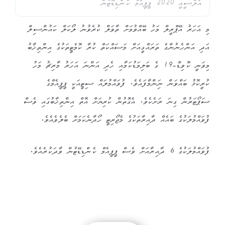
އެލްސީއީ 2020 ޕީޕީއެމް ކެންޑިޑޭޓުން
މި އަހަރު އޭޕްރީލް މަހު ބޭއްވުމަށް ތާވަލް ކުރެވުނު ލޯކަލް ކައުންސިލް
އަދި އަންހެނުންގެ ތަރައްގީއަށް މަސައްކަތް ކުރާ ކޮމެޓީތަކުގެ އިންތިޚާބު
މިވަނީ ކޮވިޑް-19 ގެ ބަލިމަޑުކަމާއި ހެދި އަންނަ އަހަރު މާރިޗު މަހު
ކުރީކޮޅު ބައްވަން ނަިންމާފައެވެ. ފުވައްމުލައް ސިޓީއަކީ ޕީޕީއެމްގެ
ސަޕޯޓަރުން ގިނަ ރަށެކެވެ. އެގޮތުން ކުރިޔަށް އޮތް އިންތިޚާބުގައި ވެސް
ފުވައްމުލަކުގެ ބައެއް ދާއިރާތަކުގެ މެޖޯރިޓީ ހޯދާނެކަމަށް ބެލެވެއެވެ.
ފުވައްމުލަކުގެ 6 ދާއިރާއަށް ވެސް ޕީޕީއެމް ކެންޑިޑޭޓުން ވާދަކުރެއެވެ.