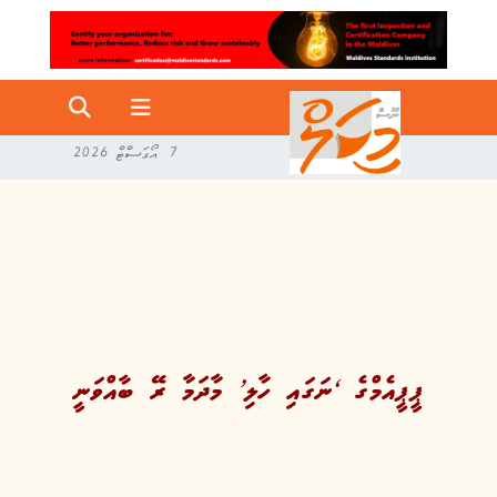
7 އޯގަސްޓް 2026
ޕީޕީއެމްގެ ‘ނަގައި ހާލި’ މާދަމާ ރޭ ބާއްވަނީ