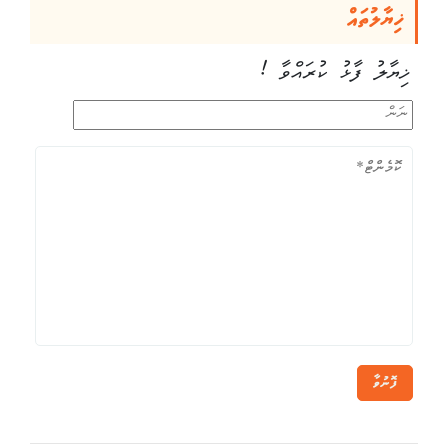
ޚިޔާލުތައް
ޚިޔާލު ފާޅު ކުރައްވާ !
ފޮނުވާ