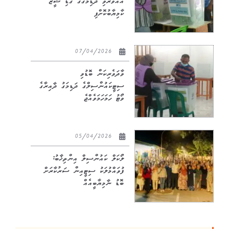
އެއްވަރުވި ދަޑިމަގުގެ ގޮޑި ޝީޒާ
ކާމިޔާބުކޮށްފި
07/04/2026
ވާދަވެރިކަން ބޮޑުވި
ސިޓީކައުންސިލްގެ ދަޑިމަގު ދާއިރާގެ
ވޯޓު ހަމަހަމަވެއްޖެ
05/04/2026
ލޯކަލް ކައުންސިލް އިންތިޚާބު:
ފުވައްމުލަކު ސިޓީއިން ސަރުކާރަށް
ބޮޑު ނާމިޔާބީއެއް