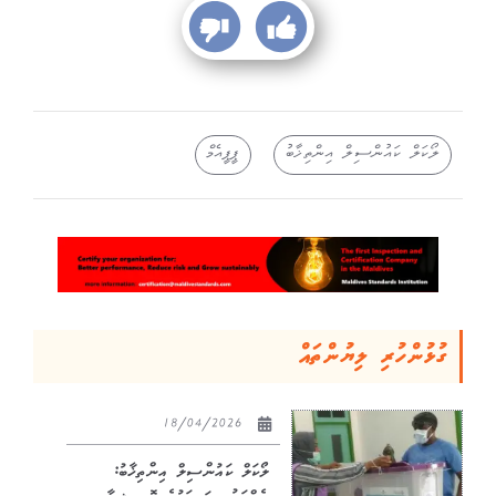
ލޯކަލް ކައުންސިލް އިންތިޚާބު
ޕީޕީއެމް
ގުޅުންހުރި ލިޔުންތައް
18/04/2026
ލޯކަލް ކައުންސިލް އިންތިޚާބު: