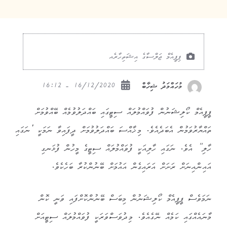
ޕިޕީއެމް ޖަލްސާގެ އިޝަތިހާރެއ
16/12/2020 - 16:12
މުހައްމަދު ޝިހާބް
ޕީޕީއެމް ކޯލިޝަނުން ފުވައްމުލައް ސިޓީގައި ބައްދަލުވުމެއް ބޭއްވުމަށް
ތައްޔާރުވަމުން އެބަދެއެވެ. މިޚާއްސަ ބައްދަލުވުމަށް ދީފައިވާ ނަމަކީ ‘ނަގައި
ހާލި” އެވެ. ނަގައި ހާލިއަކީ ފުވައްމުލައް ސިޓީގެ މީހުން ފުޅަނގި
އައިންއިނަށް ރަށަށް އަރައިގެން އައުމަށް ބޭނުންކުރާ ބަހެކެވެ.
ނަމަވެސް ޕީޕީއެމް ކޯލިޝަނުން މިބަސް ބޭނުންކޮށްފައި ވަނީ ކޮން
މާނައެއްގައި ކަމެއް ނޭގެއެވެ. މިދުވަސްވަރަކީ ފުވައްމުލައް ސިޓީއަށް