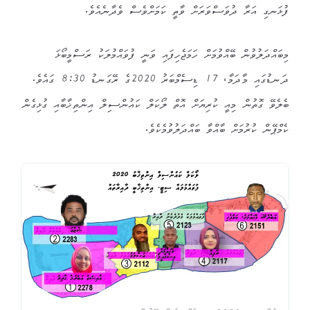
ފުޅަނގި އަރާ ދުވަސްވަރަށް ވާތީ ކަމަށްވެސް ވެދާނެއެވެ.
މިބައްދަލުވުން ބޭއްވުމަށް ހަމަޖެހިފައި ވަނީ ފުވައްމުލަކު ރަސްމީބޯޅަ
ދަނޑުގައި މާދަމާ، 17 ޑިސެމްބަރު 2020ގެ ރޭގަނޑު 8:30 ގައެވެ.
ބެލެވޭ ގޮތުން މިއީ ކުރިޔަށް އޮތް ލޯކަލް ކައުންސިލް އިންތިޚާބާއި ގުޅިގެން
ކެމްޕޭން ކުރުމަށް ބާއްވާ ބައްދަލުވުމެކެވެ.