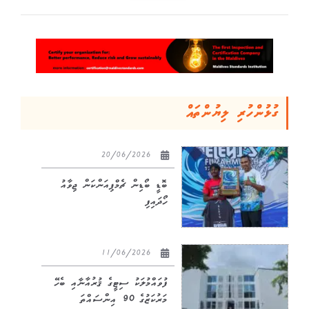
ގުޅުންހުރި ލިޔުންތައް
20/06/2026
ބޮޑީ ބޯޑިން ޗެމްޕިއަންކަން ޖިވާއު
ހޯދައިފި
11/06/2026
ފުވައްމުލަކު ސިޓީގެ ޤުރުއާނާއި ބެހޭ
މަރުކަޒުގެ 90 އިންސައްތަ