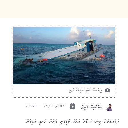
ވީނަސް ބޯޓް އަޑިއަށްދަނީ
25/01/2015 - 22:55
އިބްރާހިމް ލަތީފް
ފުވައްމުލަކު ވީނަސް މާލެ އަތޮޅު މަޑިފުށީ ފަރަށް އަރައި އަޑިއަށް