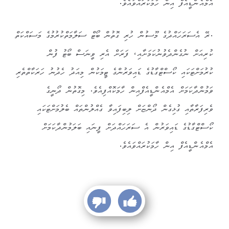
އެމްއެންޑީއެފް އިން ހާމަކުރައްވައެވެ.
.ރޭ އެސަރަހައްދުގެ މޫސުން ހުރި ގޮތުން ބޯޓް ސަލާމަތްކުރުމުގެ މަސައްކަތް
ކުރިއަށް ނުގެންދެވުނުކަމަށާއި، ފަރަށް އެރި ވީނަސް ބޯޓު ފުން
ކުރުމަށްޓަކައި ކޯސްޓްގާޑުގެ ޑައިވަރުންގެ ޓީމަކުން މިއަދު ހެދުނު ހަރަކާތްތެރި
ވަމުންދާކަމަށް އެމްއެންޑީއެފްއިން ހާމަކޮއްފިއެވެ. މިގޮތުން ދޯނީގެ
ވެރިފަރާތާއި ގުޅިގެން ދޯންޏަށް ލިބިފައިވާ ގެއްލުންތައް ބެލުމަށްޓަކައި
ކޯސްޓްގާޑުގެ ޑައިވަރުން އެ ސަރަހައްދަށް ފީނައި ބަލަމުންދާކަމަށް
އެމްއެންޑީއެފް އިން ހާމަކުރައްވައެވެ.