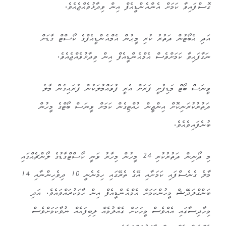
ގޮސްފައިވާ ކަމަށް އެންއެންޑީއެފް އިން ވިދާޅުވެއްޖެއެވެ.
އަދި އެބޯޓުން ދަތުރު ކުރި މީޙުން އެމްއެންޑީއެފްގެ ކޯސްޓް ގާޑަށް
ނަގާފައިވާ ކަމަށްވެސް އެމްއެންޑީއެފް އިން ވިދާޅުވެއްޖެއެވެ.
ވީނަސް ބޯޓް މަޑިފުށީ ފަރަށް އެރީ ފުވައްމުލަކުން ފުރައިގެން މާލެ
ދަތުރުކުރަނިކޮށް އިންޖީން ހުއްޓިގެން ކަމަށް ވީނަސް ބޯޓްގެ މީހުން
ބުނެފައިވެއެވެ.
މި ދޯނިން ދަތުރުކުރި 24 މީހުން މިހާރު ވަނީ ކޯސްޓްގާޑުގެ ލޯންޗެއްގައި
މާލެ ގެނެސްފައި ކަމަށާއި އޭގެ ތެރޭގައި ހިމެނެނީ 10 ދިވެހިންނާއި 14
ބަންގްލަދޭޝް މީހުންކަމަށް އެމްއެންޑީއެފް އިން ހާމަކުރައްވައެވެ. އަދި
މިހާދިސާގައި އެއްވެސް މީހަކަށް ގެއްލުމެއް ލިބިފައެއް ނުވާކަމަށްވެސް