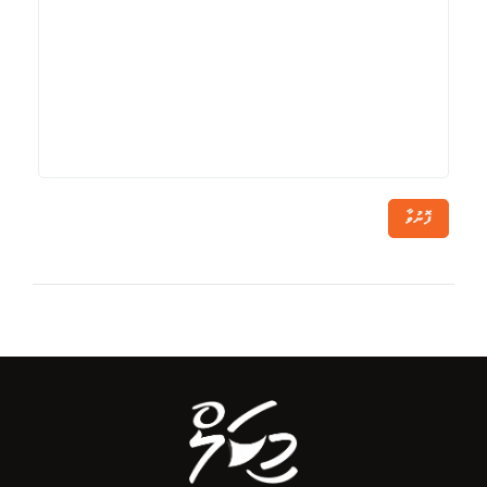
ފޮނުވާ