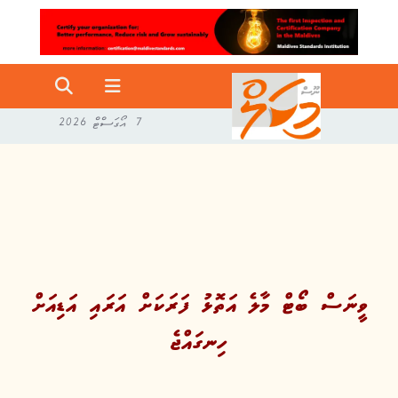
7 އޯގަސްޓް 2026
ވީނަސް ބޯޓް މާލެ އަތޮޅު ފަރަކަށް އަރައި އަޑިއަށް
ހިނގައްޖެ