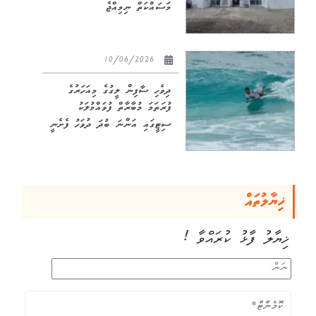
މަސައްކަތް ނިމިއްޖެ
10/06/2026
ދިވެހި ސާފިން ލީގުގެ މިއަހަރުގެ
ފުރަތަމަ މުބާރާތް ފުވައްމުލަކު
ސިޓީގައި އަންނަ ބުދަ ދުވަހު ފެށެނީ
ޚިޔާލުތައް
ޚިޔާލު ފާޅު ކުރައްވާ !